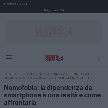
Salta al contenuto
8 Agosto 2026
8 Agosto 2026
⌕
×
⌕
HOME
»
LIFESTYLE
»
NOMOFOBIA: LA DIPENDENZA DA
Cerca
SMARTPHONE È UNA REALTÀ E COME AFFRONTARLA
Nomofobia: la dipendenza da
smartphone è una realtà e come
affrontarla