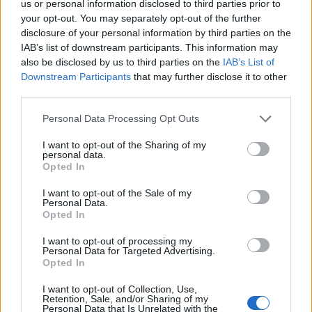
us or personal information disclosed to third parties prior to
your opt-out. You may separately opt-out of the further
disclosure of your personal information by third parties on the
IAB’s list of downstream participants. This information may
also be disclosed by us to third parties on the
IAB’s List of
Downstream Participants
that may further disclose it to other
third parties.
Please note that this website/app uses one or more Google
Personal Data Processing Opt Outs
services and may gather and store information including but
not limited to your visit or usage behaviour. You may click to
I want to opt-out of the Sharing of my
Sri Lanka: itinerari tra spiritualità, architettura e
personal data.
grant or deny consent to Google and its third-party tags to
spiagge paradisiache
Opted In
use your data for below specified purposes in below Google
Matteo Pellegrino · 8 Ago 2026
consent section.
I want to opt-out of the Sale of my
Personal Data.
Opted In
LIFESTYLE
I want to opt-out of processing my
Personal Data for Targeted Advertising.
Opted In
I want to opt-out of Collection, Use,
Retention, Sale, and/or Sharing of my
Personal Data that Is Unrelated with the