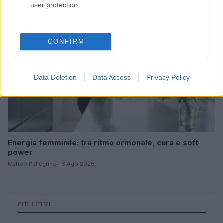
BENESSERE
user protection.
CONFIRM
Data Deletion
Data Access
Privacy Policy
Energia femminile: tra ritmo ormonale, cura e soft
power
Matteo Pellegrino · 6 Ago 2026
PIÙ LETTI