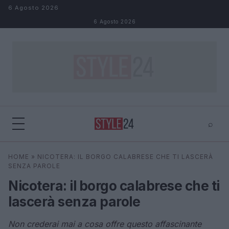
Salta al contenuto
6 Agosto 2026
6 Agosto 2026
⌕
×
⌕
HOME
»
NICOTERA: IL BORGO CALABRESE CHE TI LASCERÀ
Cerca
SENZA PAROLE
Nicotera: il borgo calabrese che ti
lascerà senza parole
Non crederai mai a cosa offre questo affascinante