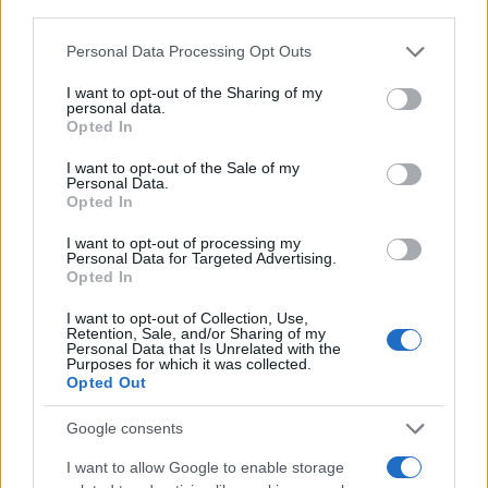
third parties.
Please note that this website/app uses one or more Google
Personal Data Processing Opt Outs
services and may gather and store information including but
not limited to your visit or usage behaviour. You may click to
I want to opt-out of the Sharing of my
personal data.
grant or deny consent to Google and its third-party tags to
Opted In
Continua a leggere
use your data for below specified purposes in below Google
consent section.
I want to opt-out of the Sale of my
Personal Data.
BELLEZZA
Opted In
I want to opt-out of processing my
Personal Data for Targeted Advertising.
Opted In
I want to opt-out of Collection, Use,
Retention, Sale, and/or Sharing of my
Personal Data that Is Unrelated with the
Purposes for which it was collected.
Opted Out
Google consents
I want to allow Google to enable storage