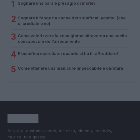
1
Sognare una bara è presagio di morte?
2
Sognare il fango ha anche dei significati positivi (che
ci crediate o no)
3
Come valorizzare la zona giorno attraverso una scelta
consapevole dell’arredamento
4
È benefico esercitarsi quando si ha il raffreddore?
5
Come ottenere una manicure impeccabile e duratura
Attualità, costume, moda, bellezza, cinema, celebrity,
musica, tv e gossip.