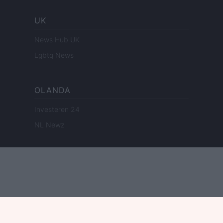
UK
News Hub UK
Lgbtq News
OLANDA
Investeren 24
NL Newz