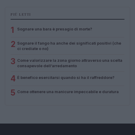
PIÙ LETTI
1
Sognare una bara è presagio di morte?
2
Sognare il fango ha anche dei significati positivi (che
ci crediate o no)
3
Come valorizzare la zona giorno attraverso una scelta
consapevole dell’arredamento
4
È benefico esercitarsi quando si ha il raffreddore?
5
Come ottenere una manicure impeccabile e duratura