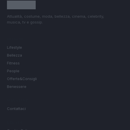
Attualità, costume, moda, bellezza, cinema, celebrity,
musica, tv e gossip.
SEZIONI
Lifestyle
Bellezza
Fitness
People
Offerte&Consigli
Benessere
MAGAZINE
Contattaci
LEGALE