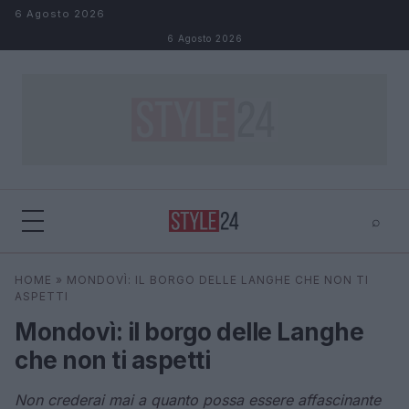
Salta al contenuto
6 Agosto 2026
6 Agosto 2026
⌕
×
⌕
HOME
»
MONDOVÌ: IL BORGO DELLE LANGHE CHE NON TI
Cerca
ASPETTI
Mondovì: il borgo delle Langhe
che non ti aspetti
Non crederai mai a quanto possa essere affascinante