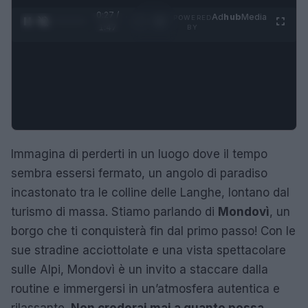
0:28 /
Ad
hub
Media
POWERED
1
/
4
1:47
BY
Immagina di perderti in un luogo dove il tempo
sembra essersi fermato, un angolo di paradiso
incastonato tra le colline delle Langhe, lontano dal
turismo di massa. Stiamo parlando di
Mondovì
, un
borgo che ti conquisterà fin dal primo passo! Con le
sue stradine acciottolate e una vista spettacolare
sulle Alpi, Mondovì è un invito a staccare dalla
routine e immergersi in un’atmosfera autentica e
rilassante.
Non crederai mai a quanto possa