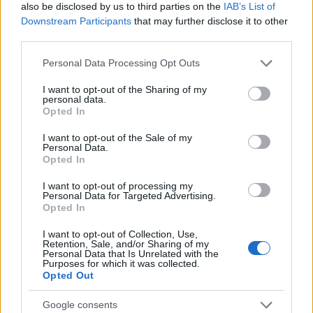
also be disclosed by us to third parties on the
IAB’s List of
Downstream Participants
that may further disclose it to other
third parties.
Please note that this website/app uses one or more Google
Personal Data Processing Opt Outs
services and may gather and store information including but
not limited to your visit or usage behaviour. You may click to
I want to opt-out of the Sharing of my
personal data.
grant or deny consent to Google and its third-party tags to
Opted In
use your data for below specified purposes in below Google
consent section.
I want to opt-out of the Sale of my
Personal Data.
Continua a leggere
Opted In
I want to opt-out of processing my
Personal Data for Targeted Advertising.
LIFESTYLE
Opted In
I want to opt-out of Collection, Use,
Retention, Sale, and/or Sharing of my
Personal Data that Is Unrelated with the
Purposes for which it was collected.
Opted Out
Google consents