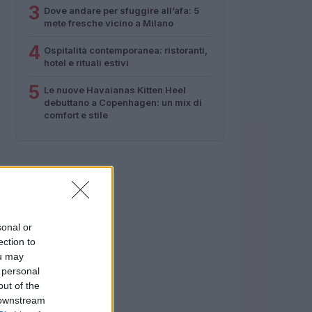
3
Dove andare per sfuggire all’afa: 5
mete fresche vicino a Milano
4
Ospitalità contemporanea: ristoranti,
hotel e rituali estivi
5
Le nuove Havaianas Kitten Heel
debuttano a Copenhagen: un mix di
comfort e stile
sonal or
ection to
ou may
 personal
out of the
 downstream