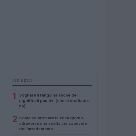
PIÙ LETTI
1
Sognare il fango ha anche dei
significati positivi (che ci crediate o
no)
2
Come valorizzare la zona giorno
attraverso una scelta consapevole
dell’arredamento