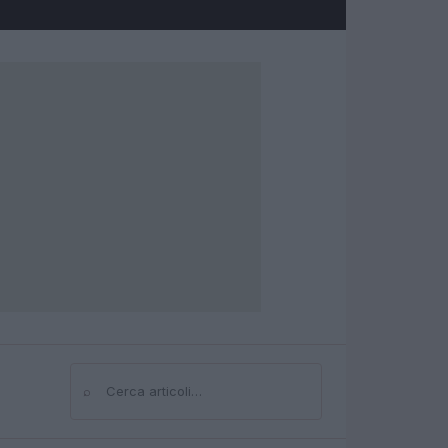
⌕
Cerca