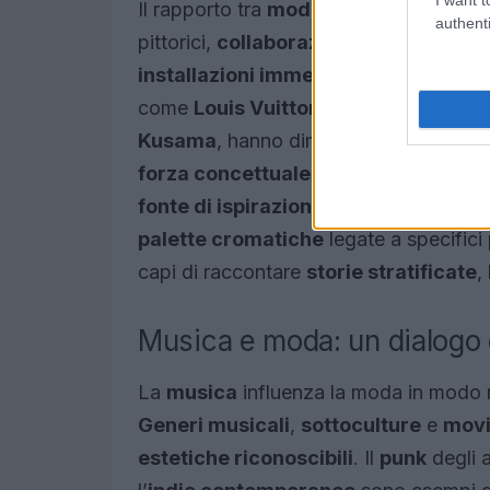
Il rapporto tra
moda e arte visiva
è for
authenti
pittorici,
collaborazioni
con artisti co
installazioni immersive
sono ormai pa
come
Louis Vuitton
, che ha collabora
Kusama
, hanno dimostrato come l’art
forza concettuale
. Anche realtà più
i
fonte di ispirazione
, utilizzando
tecn
palette cromatiche
legate a specifici
capi di raccontare
storie stratificate
,
Musica e moda: un dialogo
La
musica
influenza la moda in mod
Generi musicali
,
sottoculture
e
movi
estetiche riconoscibili
. Il
punk
degli a