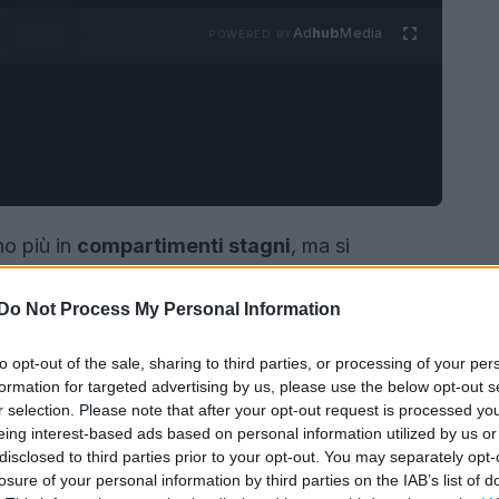
Ad
hub
Media
POWERED BY
no più in
compartimenti stagni
, ma si
dall’
arte visiva
, dalla
musica
,
Do Not Process My Personal Information
o
dialogo costante
ha cambiato il modo di
endendola uno
strumento culturale
capace di
to opt-out of the sale, sharing to third parties, or processing of your per
tà collettive
. Per chi osserva dall’esterno,
formation for targeted advertising by us, please use the below opt-out s
r selection. Please note that after your opt-out request is processed y
rare
spontanee
, ma in realtà sono il risultato di
eing interest-based ads based on personal information utilized by us or
condivisi
e
multidisciplinari
. Capire come e
disclosed to third parties prior to your opt-out. You may separately opt-
 mondi aiuta a leggere le collezioni con
losure of your personal information by third parties on the IAB’s list of