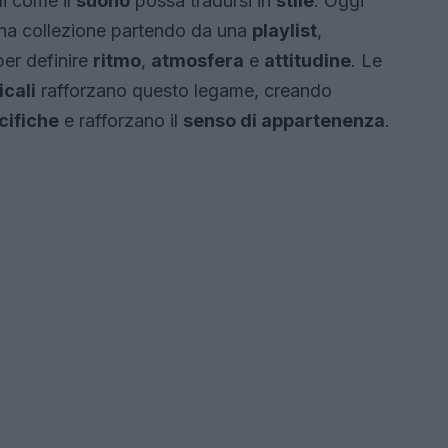
i come il
suono
possa tradursi in
stile
. Oggi
 una collezione partendo da una
playlist
,
er definire
ritmo
,
atmosfera
e
attitudine
. Le
icali
rafforzano questo legame, creando
cifiche
e rafforzano il
senso di appartenenza
.