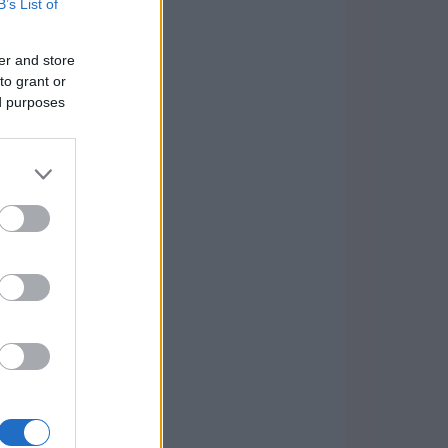
B’s List of
er and store
to grant or
ed purposes