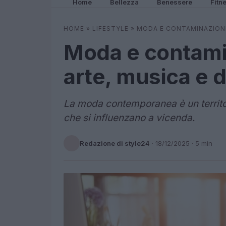
Home
Bellezza
Benessere
Fitn
HOME
»
LIFESTYLE
»
MODA E CONTAMINAZIONI
Moda e contami
arte, musica e 
La moda contemporanea è un territori
che si influenzano a vicenda.
Redazione di style24
·
18/12/2025
· 5 min