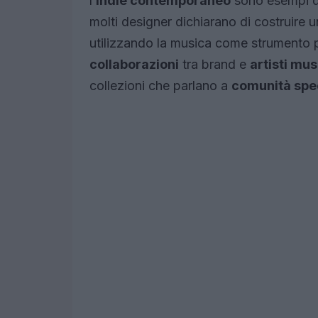
l’
indie contemporaneo
sono esempi d
molti designer dichiarano di costruire
utilizzando la musica come strumento p
collaborazioni
tra brand e
artisti mus
collezioni che parlano a
comunità spe