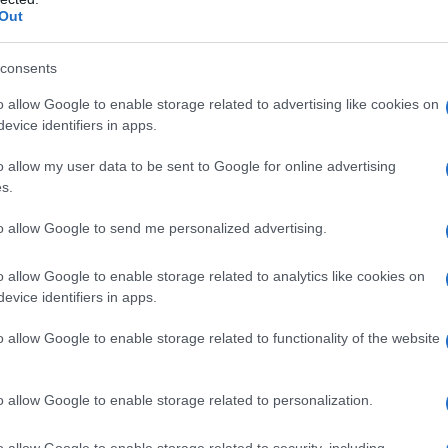
Out
lturale
consents
del tempo
in cui nasce. Già nel
Novecento
,
o allow Google to enable storage related to advertising like cookies on
avano con artisti
surrealisti
come
Salvador
evice identifiers in apps.
iventare una vera e propria
opera concettuale
.
utturale
. Le collezioni dialogano con
temi
o allow my user data to be sent to Google for online advertising
s.
 in prestito
simboli
e
codici visivi
da altre
lbert Museum
, uno dei principali musei al mondo
to allow Google to send me personalized advertising.
 uno dei mezzi più
immediati
per raccontare i
o allow Google to enable storage related to analytics like cookies on
e
estetica
,
funzione
e
narrazione
. Questo
evice identifiers in apps.
ice
esercizio di stile
, ma una vera
necessità
o allow Google to enable storage related to functionality of the website
o allow Google to enable storage related to personalization.
diventa tela
o allow Google to enable storage related to security, including