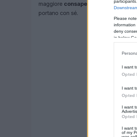
participants
maggiore
consapevolezza
e a compre
Downstream 
portano con sé.
Please note
information 
deny consent
in below Go
Persona
I want t
Opted 
I want t
Opted 
I want 
Advertis
Opted 
I want t
of my P
was col