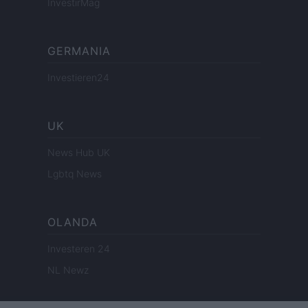
InvestirMag
GERMANIA
Investieren24
UK
News Hub UK
Lgbtq News
OLANDA
Investeren 24
NL Newz