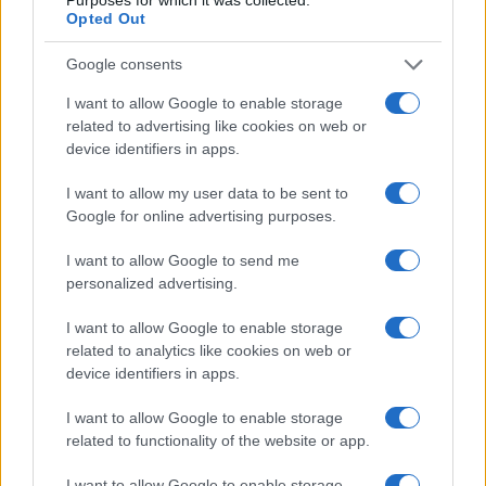
Opted Out
Google consents
I want to allow Google to enable storage
related to advertising like cookies on web or
device identifiers in apps.
I want to allow my user data to be sent to
Google for online advertising purposes.
Sri Lanka: itinerari tra spiritualità, architettura e
spiagge paradisiache
I want to allow Google to send me
personalized advertising.
Matteo Pellegrino · 8 Ago 2026
I want to allow Google to enable storage
ALIMENTAZIONE
related to analytics like cookies on web or
device identifiers in apps.
I want to allow Google to enable storage
related to functionality of the website or app.
I want to allow Google to enable storage