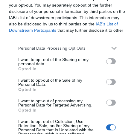
your opt-out. You may separately opt-out of the further
disclosure of your personal information by third parties on the
IAB’s list of downstream participants. This information may
also be disclosed by us to third parties on the
IAB’s List of
Downstream Participants
that may further disclose it to other
third parties.
Please note that this website/app uses one or more Google
Personal Data Processing Opt Outs
services and may gather and store information including but
not limited to your visit or usage behaviour. You may click to
I want to opt-out of the Sharing of my
personal data.
grant or deny consent to Google and its third-party tags to
Opted In
use your data for below specified purposes in below Google
consent section.
I want to opt-out of the Sale of my
Personal Data.
Opted In
Continua a leggere
I want to opt-out of processing my
Personal Data for Targeted Advertising.
Opted In
LIFESTYLE
I want to opt-out of Collection, Use,
Retention, Sale, and/or Sharing of my
Personal Data that Is Unrelated with the
Purposes for which it was collected.