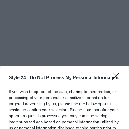
AUTORE
Staff
Style 24 -
Do Not Process My Personal Information
If you wish to opt-out of the sale, sharing to third parties, or
processing of your personal or sensitive information for
targeted advertising by us, please use the below opt-out
section to confirm your selection. Please note that after your
opt-out request is processed you may continue seeing
interest-based ads based on personal information utilized by
us or personal information disclosed to third parties prior to