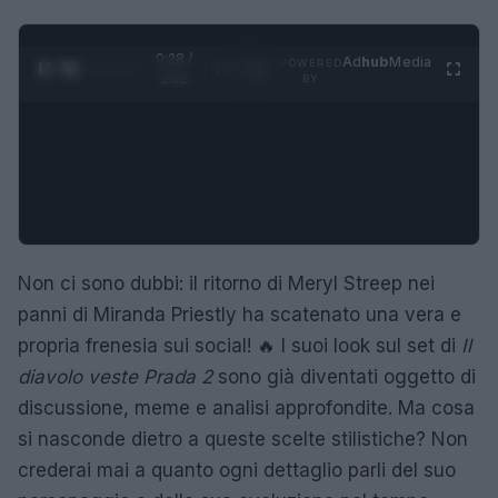
0:29 /
Ad
hub
Media
POWERED
1
/
4
2:02
BY
Non ci sono dubbi: il ritorno di Meryl Streep nei
panni di Miranda Priestly ha scatenato una vera e
propria frenesia sui social! 🔥 I suoi look sul set di
Il
diavolo veste Prada 2
sono già diventati oggetto di
discussione, meme e analisi approfondite. Ma cosa
si nasconde dietro a queste scelte stilistiche? Non
crederai mai a quanto ogni dettaglio parli del suo