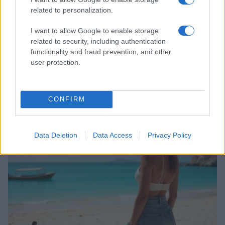
related to personalization.
I want to allow Google to enable storage
related to security, including authentication
functionality and fraud prevention, and other
user protection.
Ricette di mare estive: primi piatti veloci e ricchi di
sapore
Camilla Fiore · 8 Ago 2026
CONFIRM
PEOPLE
Data Deletion
Data Access
Privacy Policy