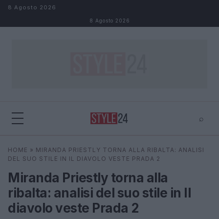
Salta al contenuto
8 Agosto 2026
8 Agosto 2026
⌕
×
⌕
HOME
»
MIRANDA PRIESTLY TORNA ALLA RIBALTA: ANALISI
Cerca
DEL SUO STILE IN IL DIAVOLO VESTE PRADA 2
Miranda Priestly torna alla
ribalta: analisi del suo stile in Il
diavolo veste Prada 2