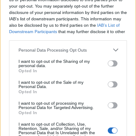
all’impegno dei suoi cittadini nel mantenere viva
your opt-out. You may separately opt-out of the further
una tradizione di eleganza e creatività. Visitare
disclosure of your personal information by third parties on the
IAB’s list of downstream participants. This information may
queste boutique storiche offre un’opportunità unica
also be disclosed by us to third parties on the
IAB’s List of
di immergersi nell’autentico spirito milanese, dove
Downstream Participants
that may further disclose it to other
ogni pezzo racconta una storia e ogni acquisto
third parties.
diventa un’esperienza indimenticabile.
Please note that this website/app uses one or more Google
Personal Data Processing Opt Outs
services and may gather and store information including but
not limited to your visit or usage behaviour. You may click to
I want to opt-out of the Sharing of my
personal data.
grant or deny consent to Google and its third-party tags to
Opted In
AUTORE
use your data for below specified purposes in below Google
Staff
consent section.
I want to opt-out of the Sale of my
Personal Data.
Opted In
I want to opt-out of processing my
Personal Data for Targeted Advertising.
Opted In
I want to opt-out of Collection, Use,
Retention, Sale, and/or Sharing of my
Personal Data that Is Unrelated with the