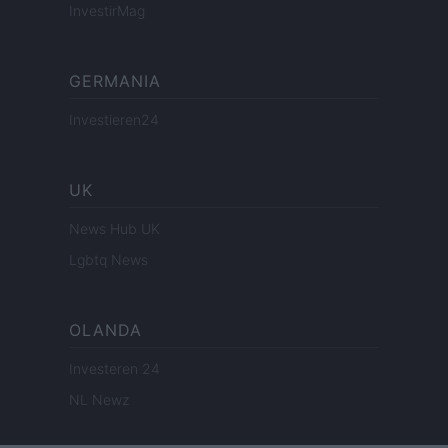
InvestirMag
GERMANIA
Investieren24
UK
News Hub UK
Lgbtq News
OLANDA
Investeren 24
NL Newz