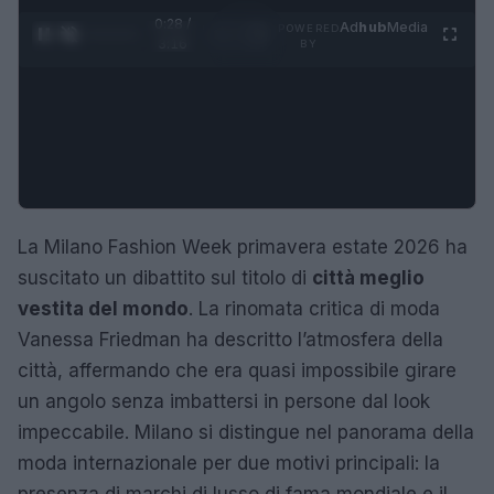
0:29 /
Ad
hub
Media
POWERED
1
/
4
3:16
BY
La Milano Fashion Week primavera estate 2026 ha
suscitato un dibattito sul titolo di
città meglio
vestita del mondo
. La rinomata critica di moda
Vanessa Friedman ha descritto l’atmosfera della
città, affermando che era quasi impossibile girare
un angolo senza imbattersi in persone dal look
impeccabile. Milano si distingue nel panorama della
moda internazionale per due motivi principali: la
presenza di marchi di lusso di fama mondiale e il