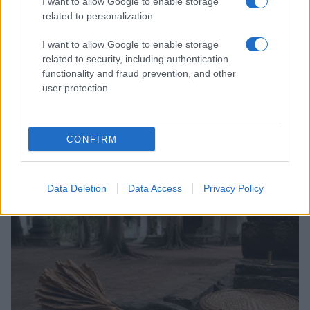
I want to allow Google to enable storage
related to personalization.
I want to allow Google to enable storage
related to security, including authentication
functionality and fraud prevention, and other
user protection.
CONFIRM
Feng Shui: consigli per posizionare il divano in modo
armonico
Beatrice Bonaventura · 9 Ago 2026
Data Deletion
Data Access
Privacy Policy
LIFESTYLE