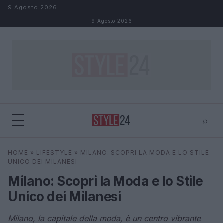
Salta al contenuto
9 Agosto 2026
9 Agosto 2026
⌕
×
⌕
HOME
»
LIFESTYLE
»
MILANO: SCOPRI LA MODA E LO STILE
Cerca
UNICO DEI MILANESI
Milano: Scopri la Moda e lo Stile
Unico dei Milanesi
Milano, la capitale della moda, è un centro vibrante