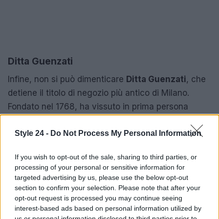
Ditta Guenzati
Infine, non si può dimenticare
Ditta Guenzati
, che
detiene il titolo di negozio più antico di Milano.
Fondato nel 1768, ha vissuto in prima persona
momenti storici cruciali della città. Oggi si trova in
via Agnello 8 e offre una vasta gamma di prodotti,
Style 24 -
Do Not Process My Personal Information
dalle cravatte alle calze, mantenendo un forte
If you wish to opt-out of the sale, sharing to third parties, or
legame con la tradizione, ma con uno sguardo
processing of your personal or sensitive information for
sempre attento alle nuove tendenze.
targeted advertising by us, please use the below opt-out
section to confirm your selection. Please note that after your
Milano continua a essere un faro di stile e moda,
opt-out request is processed you may continue seeing
interest-based ads based on personal information utilized by
grazie non solo ai suoi marchi di lusso, ma anche
us or personal information disclosed to third parties prior to