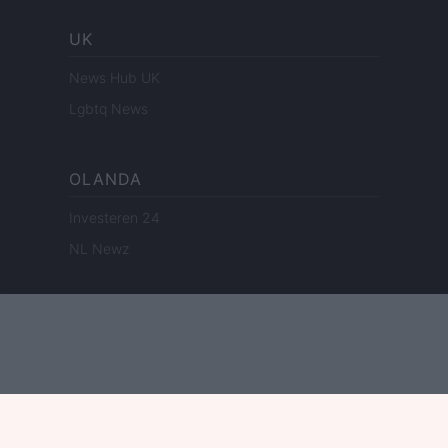
UK
News Hub UK
Lgbtq News
OLANDA
Investeren 24
NL Newz