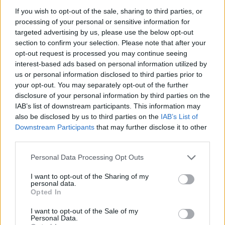
scoprire le nuove voci che stanno emergendo nel
If you wish to opt-out of the sale, sharing to third parties, or
processing of your personal or sensitive information for
mondo della moda.
targeted advertising by us, please use the below opt-out
section to confirm your selection. Please note that after your
opt-out request is processed you may continue seeing
interest-based ads based on personal information utilized by
AUTORE
us or personal information disclosed to third parties prior to
Staff
your opt-out. You may separately opt-out of the further
disclosure of your personal information by third parties on the
IAB’s list of downstream participants. This information may
also be disclosed by us to third parties on the
IAB’s List of
Downstream Participants
that may further disclose it to other
third parties.
Please note that this website/app uses one or more Google
Personal Data Processing Opt Outs
services and may gather and store information including but
not limited to your visit or usage behaviour. You may click to
I want to opt-out of the Sharing of my
personal data.
grant or deny consent to Google and its third-party tags to
Opted In
use your data for below specified purposes in below Google
consent section.
I want to opt-out of the Sale of my
Personal Data.