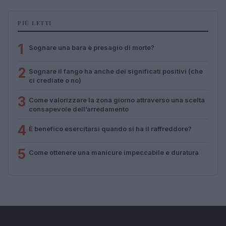
PIÙ LETTI
1
Sognare una bara è presagio di morte?
2
Sognare il fango ha anche dei significati positivi (che
ci crediate o no)
3
Come valorizzare la zona giorno attraverso una scelta
consapevole dell’arredamento
4
È benefico esercitarsi quando si ha il raffreddore?
5
Come ottenere una manicure impeccabile e duratura