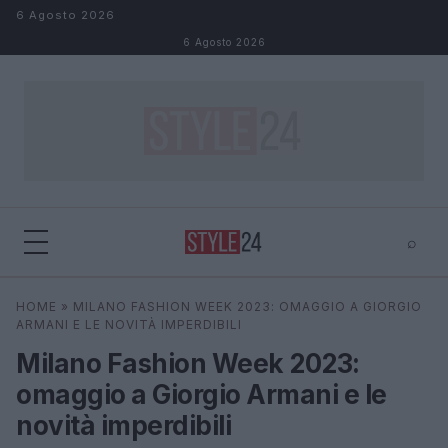
Salta al contenuto
6 Agosto 2026
6 Agosto 2026
⌕
×
⌕
HOME
»
MILANO FASHION WEEK 2023: OMAGGIO A GIORGIO
Cerca
ARMANI E LE NOVITÀ IMPERDIBILI
Milano Fashion Week 2023:
omaggio a Giorgio Armani e le
novità imperdibili