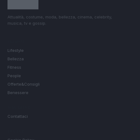
Attualità, costume, moda, bellezza, cinema, celebrity,
musica, tv e gossip.
SEZIONI
Lifestyle
Bellezza
Fitness
People
Offerte&Consigli
Benessere
MAGAZINE
Contattaci
LEGALE