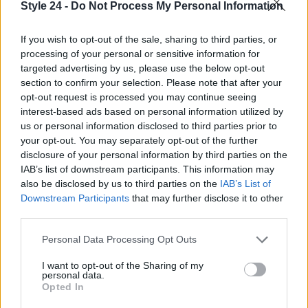
Style 24 -
Do Not Process My Personal Information
debuttato con un make-up firmato
Revlon
, mentre
diverse celebrity hanno scelto look firmati
Armani
If you wish to opt-out of the sale, sharing to third parties, or
Beauty
. La scelta del trucco è stata spesso
processing of your personal or sensitive information for
targeted advertising by us, please use the below opt-out
allineata al concept dell’abito, rafforzando l’idea
section to confirm your selection. Please note that after your
che
make-up
e styling costituiscono un unico
opt-out request is processed you may continue seeing
racconto visivo.
interest-based ads based on personal information utilized by
us or personal information disclosed to third parties prior to
your opt-out. You may separately opt-out of the further
In conclusione, il Met
Gala 2026
ha ribadito che il
disclosure of your personal information by third parties on the
red carpet è uno spazio di collaborazione tra
IAB’s list of downstream participants. This information may
atelier, gioiellieri, hair stylist e make-up artist: il
also be disclosed by us to third parties on the
IAB’s List of
Downstream Participants
that may further disclose it to other
risultato finale è il frutto di competenze diverse che
third parties.
convergono per creare un’immagine che parla di
Please note that this website/app uses one or more Google
moda come forma d’arte.
Personal Data Processing Opt Outs
services and may gather and store information including but
not limited to your visit or usage behaviour. You may click to
I want to opt-out of the Sharing of my
personal data.
grant or deny consent to Google and its third-party tags to
Opted In
use your data for below specified purposes in below Google
AUTORE