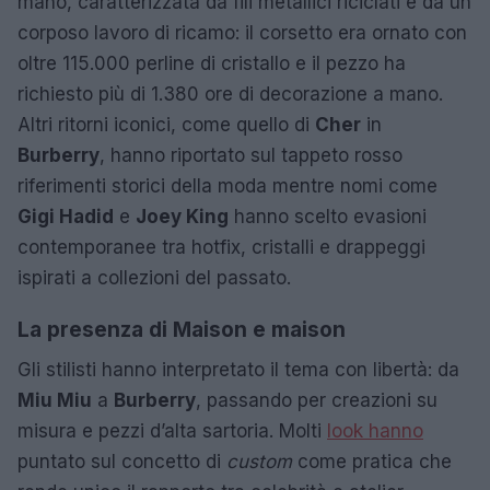
mano, caratterizzata da fili metallici riciclati e da un
corposo lavoro di ricamo: il corsetto era ornato con
oltre 115.000 perline di cristallo e il pezzo ha
richiesto più di 1.380 ore di decorazione a mano.
Altri ritorni iconici, come quello di
Cher
in
Burberry
, hanno riportato sul tappeto rosso
riferimenti storici della moda mentre nomi come
Gigi Hadid
e
Joey King
hanno scelto evasioni
contemporanee tra hotfix, cristalli e drappeggi
ispirati a collezioni del passato.
La presenza di Maison e maison
Gli stilisti hanno interpretato il tema con libertà: da
Miu Miu
a
Burberry
, passando per creazioni su
misura e pezzi d’alta sartoria. Molti
look hanno
puntato sul concetto di
custom
come pratica che