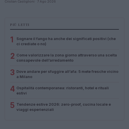
Cristian Castiglioni · 7 Ago 2026
PIÙ LETTI
1
Sognare il fango ha anche dei significati positivi (che
ci crediate o no)
2
Come valorizzare la zona giorno attraverso una scelta
consapevole dell’arredamento
3
Dove andare per sfuggire all’afa: 5 mete fresche vicino
a Milano
4
Ospitalità contemporanea: ristoranti, hotel e rituali
estivi
5
Tendenze estive 2026: zero-proof, cucina locale e
viaggi esperienziali