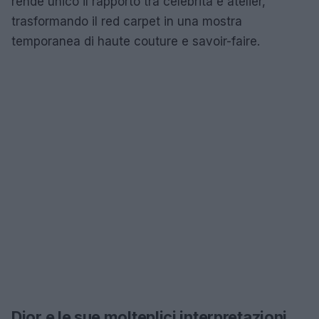
rende unico il rapporto tra celebrità e atelier,
trasformando il red carpet in una mostra
temporanea di haute couture e savoir-faire.
Dior e le sue molteplici interpretazioni