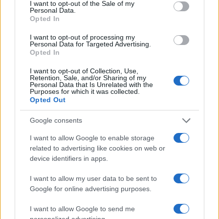
Valentina Mariani
consent section.
I want to opt-out of the Sale of my
Personal Data.
Valentina Mariani, veronese, concepì una
Opted In
mini-collezione di arredi dopo un allestimento
al Teatro Romano: oggi produce contenuti di
I want to opt-out of processing my
Personal Data for Targeted Advertising.
stile per spazi domestici. In redazione
Opted In
favorisce estetiche minimaliste e porta
sempre una campionatura di tessuti che
I want to opt-out of Collection, Use,
testimonia scelte cromatiche personali e
Retention, Sale, and/or Sharing of my
Personal Data that Is Unrelated with the
professionali.
Purposes for which it was collected.
Opted Out
Google consents
I want to allow Google to enable storage
related to advertising like cookies on web or
device identifiers in apps.
I want to allow my user data to be sent to
Google for online advertising purposes.
I want to allow Google to send me
personalized advertising.