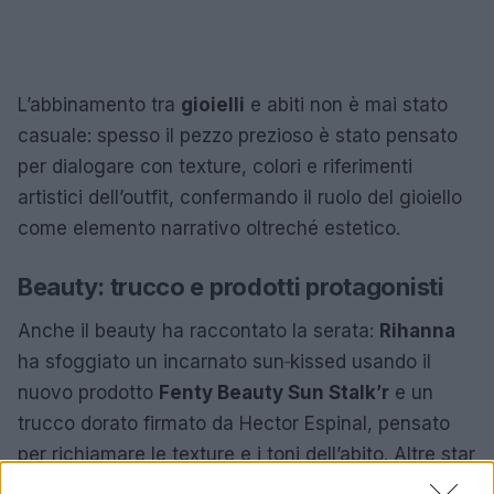
L’abbinamento tra
gioielli
e abiti non è mai stato
casuale: spesso il pezzo prezioso è stato pensato
per dialogare con texture, colori e riferimenti
artistici dell’outfit, confermando il ruolo del gioiello
come elemento narrativo oltreché estetico.
Beauty: trucco e prodotti protagonisti
Anche il beauty ha raccontato la serata:
Rihanna
ha sfoggiato un incarnato sun‑kissed usando il
nuovo prodotto
Fenty Beauty Sun Stalk’r
e un
trucco dorato firmato da Hector Espinal, pensato
per richiamare le texture e i toni dell’abito. Altre star
hanno lavorato con brand storici:
Teyana Taylor
ha