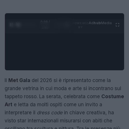
0:29 /
Ad
hub
Media
POWERED
1
/
4
1:47
BY
Il
Met Gala
del 2026 si è ripresentato come la
grande vetrina in cui moda e arte si incontrano sul
tappeto rosso. La serata, celebrata come
Costume
Art
e letta da molti ospiti come un invito a
interpretare il
dress code
in chiave creativa, ha
visto star internazionali misurarsi con abiti che
oscillano tra scultura e pittura. Tra le presenze più