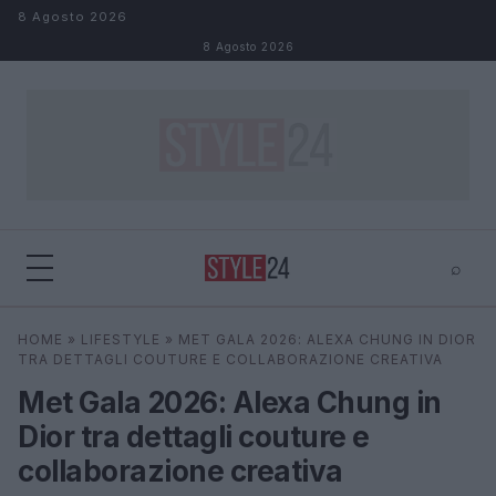
Salta al contenuto
8 Agosto 2026
8 Agosto 2026
⌕
×
⌕
HOME
»
LIFESTYLE
»
MET GALA 2026: ALEXA CHUNG IN DIOR
Cerca
TRA DETTAGLI COUTURE E COLLABORAZIONE CREATIVA
Met Gala 2026: Alexa Chung in
Dior tra dettagli couture e
collaborazione creativa