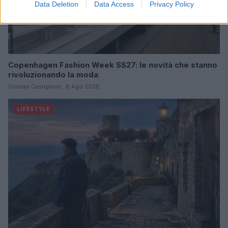
Data Deletion
Data Access
Privacy Policy
Copenhagen Fashion Week SS27: le novità che stanno
rivoluzionando la moda
Cristian Castiglioni · 8 Ago 2026
LIFESTYLE