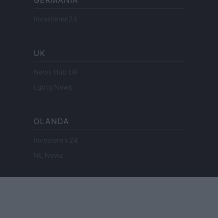
GERMANIA
Investieren24
UK
News Hub UK
Lgbtq News
OLANDA
Investeren 24
NL Newz