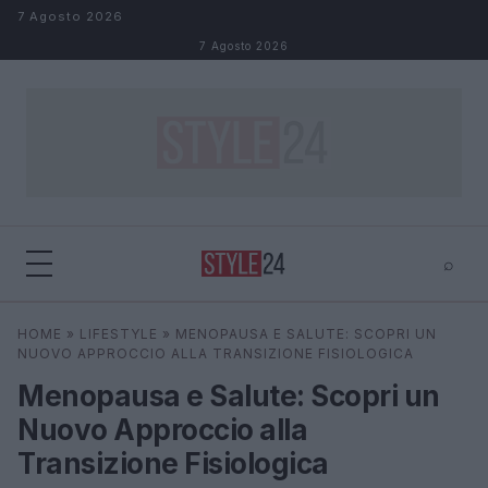
Salta al contenuto
7 Agosto 2026
7 Agosto 2026
⌕
×
⌕
HOME
»
LIFESTYLE
»
MENOPAUSA E SALUTE: SCOPRI UN
Cerca
NUOVO APPROCCIO ALLA TRANSIZIONE FISIOLOGICA
Menopausa e Salute: Scopri un
Nuovo Approccio alla
Transizione Fisiologica