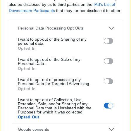
rinnovamento e crescita.
also be disclosed by us to third parties on the
IAB’s List of
Downstream Participants
that may further disclose it to other
third parties.
Please note that this website/app uses one or more Google
Personal Data Processing Opt Outs
AUTORE
services and may gather and store information including but
Staff
not limited to your visit or usage behaviour. You may click to
I want to opt-out of the Sharing of my
personal data.
grant or deny consent to Google and its third-party tags to
Opted In
use your data for below specified purposes in below Google
consent section.
I want to opt-out of the Sale of my
Personal Data.
Opted In
I want to opt-out of processing my
Personal Data for Targeted Advertising.
Opted In
I want to opt-out of Collection, Use,
Retention, Sale, and/or Sharing of my
Personal Data that Is Unrelated with the
Purposes for which it was collected.
Opted Out
Google consents