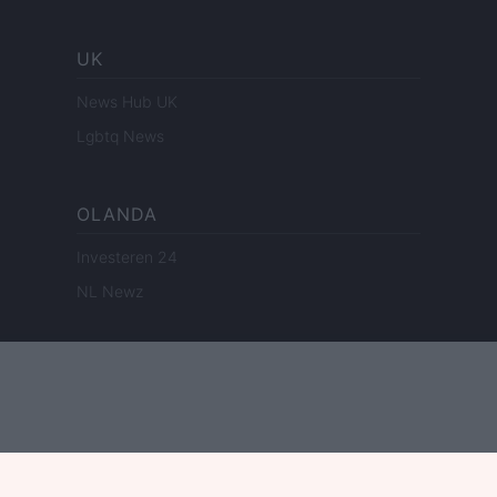
UK
News Hub UK
Lgbtq News
OLANDA
Investeren 24
NL Newz