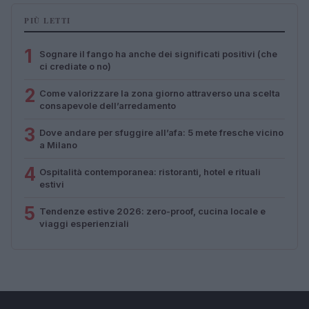
PIÙ LETTI
1
Sognare il fango ha anche dei significati positivi (che
ci crediate o no)
2
Come valorizzare la zona giorno attraverso una scelta
consapevole dell’arredamento
3
Dove andare per sfuggire all’afa: 5 mete fresche vicino
a Milano
4
Ospitalità contemporanea: ristoranti, hotel e rituali
estivi
5
Tendenze estive 2026: zero-proof, cucina locale e
viaggi esperienziali