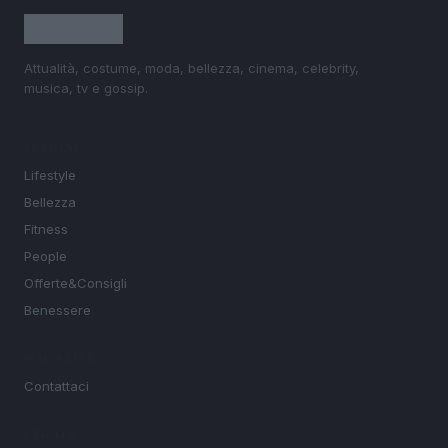
Attualità, costume, moda, bellezza, cinema, celebrity,
musica, tv e gossip.
SEZIONI
Lifestyle
Bellezza
Fitness
People
Offerte&Consigli
Benessere
MAGAZINE
Contattaci
LEGALE