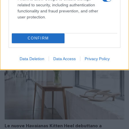
related to security, including authentication
functionality and fraud prevention, and other
user protection.
Mostre di moda 2026: Franco Moschino a Forte di
Bard e gli eventi imperdibili in Italia
Cristian Castiglioni · 7 Ago 2026
CONFIRM
LIFESTYLE
Data Deletion
Data Access
Privacy Policy
Le nuove Havaianas Kitten Heel debuttano a