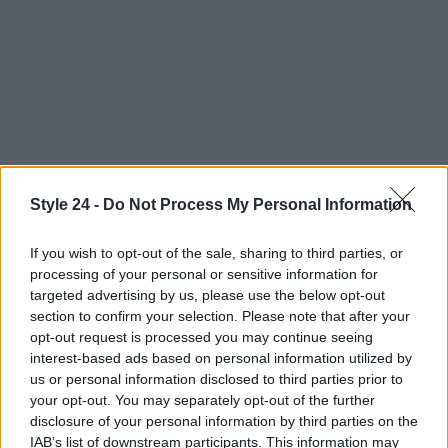
Style 24 -
Do Not Process My Personal Information
If you wish to opt-out of the sale, sharing to third parties, or
Affrontare la menopausa con consapevolezza e
processing of your personal or sensitive information for
informazione è fondamentale. La figura della
targeted advertising by us, please use the below opt-out
section to confirm your selection. Please note that after your
dottoressa Di Pace e le iniziative in corso
opt-out request is processed you may continue seeing
rappresentano un passo importante verso la
interest-based ads based on personal information utilized by
valorizzazione di questa fase della vita femminile,
us or personal information disclosed to third parties prior to
your opt-out. You may separately opt-out of the further
incoraggiando le donne a vivere la menopausa non
disclosure of your personal information by third parties on the
come una fine, ma come un’opportunità di
IAB’s list of downstream participants. This information may