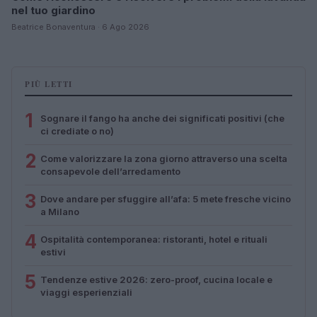
nel tuo giardino
Beatrice Bonaventura · 6 Ago 2026
PIÙ LETTI
1
Sognare il fango ha anche dei significati positivi (che
ci crediate o no)
2
Come valorizzare la zona giorno attraverso una scelta
consapevole dell’arredamento
3
Dove andare per sfuggire all’afa: 5 mete fresche vicino
a Milano
4
Ospitalità contemporanea: ristoranti, hotel e rituali
estivi
5
Tendenze estive 2026: zero-proof, cucina locale e
viaggi esperienziali