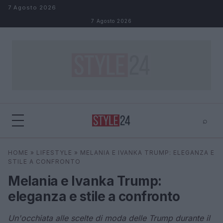
Salta al contenuto
7 Agosto 2026
7 Agosto 2026
⌕
×
⌕
HOME
»
LIFESTYLE
»
MELANIA E IVANKA TRUMP: ELEGANZA E
Cerca
STILE A CONFRONTO
Melania e Ivanka Trump:
eleganza e stile a confronto
Un'occhiata alle scelte di moda delle Trump durante il