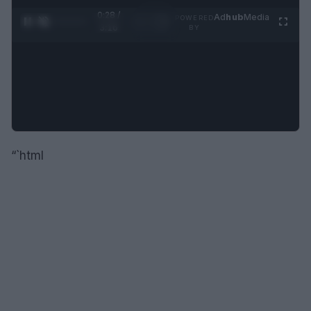
0:28 /
Ad
hub
Media
POWERED
1
/
4
3:16
BY
“`html