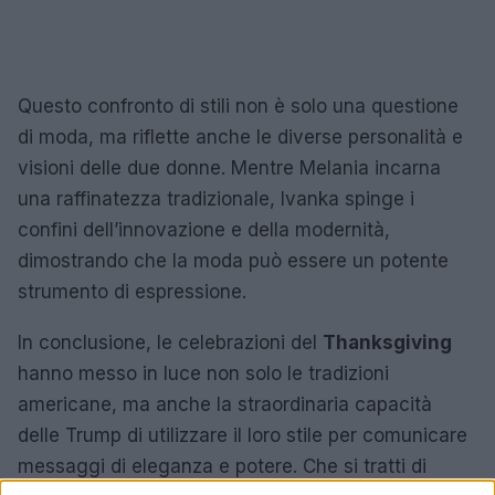
Questo confronto di stili non è solo una questione
di moda, ma riflette anche le diverse personalità e
visioni delle due donne. Mentre Melania incarna
una raffinatezza tradizionale, Ivanka spinge i
confini dell’innovazione e della modernità,
dimostrando che la moda può essere un potente
strumento di espressione.
In conclusione, le celebrazioni del
Thanksgiving
hanno messo in luce non solo le tradizioni
americane, ma anche la straordinaria capacità
delle Trump di utilizzare il loro stile per comunicare
messaggi di eleganza e potere. Che si tratti di