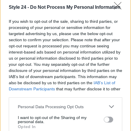
Washington o di Parigi, Melania e Ivanka
Style 24 -
Do Not Process My Personal Information
continuano a ispirare e influenzare il mondo della
moda.
If you wish to opt-out of the sale, sharing to third parties, or
processing of your personal or sensitive information for
“`
targeted advertising by us, please use the below opt-out
section to confirm your selection. Please note that after your
opt-out request is processed you may continue seeing
interest-based ads based on personal information utilized by
AUTORE
us or personal information disclosed to third parties prior to
Staff
your opt-out. You may separately opt-out of the further
disclosure of your personal information by third parties on the
IAB’s list of downstream participants. This information may
also be disclosed by us to third parties on the
IAB’s List of
Downstream Participants
that may further disclose it to other
third parties.
Please note that this website/app uses one or more Google
Personal Data Processing Opt Outs
services and may gather and store information including but
not limited to your visit or usage behaviour. You may click to
I want to opt-out of the Sharing of my
personal data.
grant or deny consent to Google and its third-party tags to
Opted In
use your data for below specified purposes in below Google