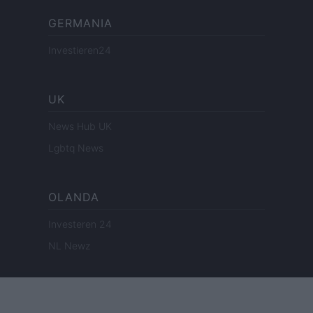
GERMANIA
Investieren24
UK
News Hub UK
Lgbtq News
OLANDA
Investeren 24
NL Newz