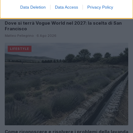
Data Deletion
Data Access
Privacy Policy
Dove si terrà Vogue World nel 2027: la scelta di San
Francisco
Matteo Pellegrino · 6 Ago 2026
LIFESTYLE
Come riconoscere e risolvere i problemi della lavanda