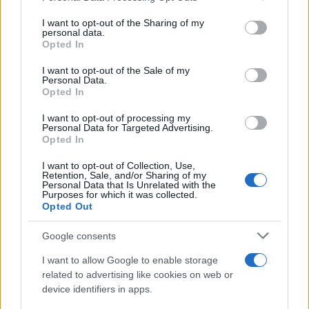
services and may gather and store information including but
not limited to your visit or usage behaviour. You may click to
I want to opt-out of the Sharing of my
personal data.
Continua a leggere
grant or deny consent to Google and its third-party tags to
Opted In
use your data for below specified purposes in below Google
consent section.
I want to opt-out of the Sale of my
LIFESTYLE
Personal Data.
Opted In
I want to opt-out of processing my
Personal Data for Targeted Advertising.
Opted In
I want to opt-out of Collection, Use,
Retention, Sale, and/or Sharing of my
Personal Data that Is Unrelated with the
Purposes for which it was collected.
Opted Out
Google consents
I want to allow Google to enable storage
Magna Pars Milano: un’esperienza olfattiva unica in un
related to advertising like cookies on web or
ex stabilimento di profumi
device identifiers in apps.
Matteo Pellegrino · 7 Ago 2026