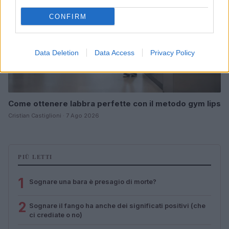
CONFIRM
Data Deletion
Data Access
Privacy Policy
Come ottenere labbra perfette con il metodo gym lips
Cristian Castiglioni · 7 Ago 2026
PIÙ LETTI
1
Sognare una bara è presagio di morte?
2
Sognare il fango ha anche dei significati positivi (che
ci crediate o no)