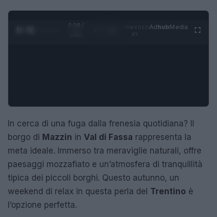
0:29 /
Ad
hub
Media
POWERED
1
/
4
2:02
BY
In cerca di una fuga dalla frenesia quotidiana? Il
borgo di
Mazzin
in
Val di Fassa
rappresenta la
meta ideale. Immerso tra meraviglie naturali, offre
paesaggi mozzafiato e un’atmosfera di tranquillità
tipica dei piccoli borghi. Questo autunno, un
weekend di relax in questa perla del
Trentino
è
l’opzione perfetta.