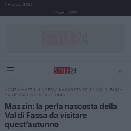
Salta al contenuto
7 Agosto 2026
7 Agosto 2026
⌕
×
⌕
HOME
»
MAZZIN: LA PERLA NASCOSTA DELLA VAL DI FASSA
Cerca
DA VISITARE QUEST’AUTUNNO
Mazzin: la perla nascosta della
Val di Fassa da visitare
quest’autunno