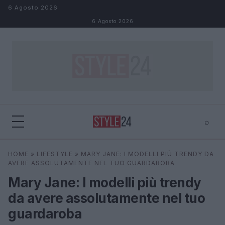
Salta al contenuto
6 Agosto 2026
6 Agosto 2026
⌕
×
⌕
HOME
»
LIFESTYLE
»
MARY JANE: I MODELLI PIÙ TRENDY DA
Cerca
AVERE ASSOLUTAMENTE NEL TUO GUARDAROBA
Mary Jane: I modelli più trendy
da avere assolutamente nel tuo
guardaroba