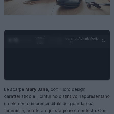
0:09 /
Ad
hub
Media
POWERED
1
/
4
3:16
BY
Le scarpe
Mary Jane
, con il loro design
caratteristico e il cinturino distintivo, rappresentano
un elemento imprescindibile del guardaroba
femminile, adatte a ogni stagione e contesto. Con