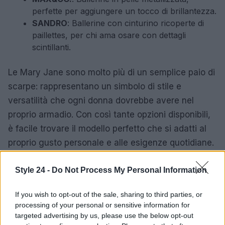
perfette per aggiungere un tocco di brillantezza.
SANDRO
: Ballerine con cinturino ricoperte di
paillettes, per chi ama osare con dettagli
scintillanti.
Le Mary Jane sono molto più di un semplice paio di
scarpe: rappresentano un simbolo di stile e
versatilità che ogni donna dovrebbe avere nel
proprio armadio. Con così tante opzioni disponibili,
è facile trovare il modello perfetto che si adatti al
proprio gusto personale e alle esigenze quotidiane.
Style 24 -
Do Not Process My Personal Information
AUTORE
Staff
If you wish to opt-out of the sale, sharing to third parties, or
processing of your personal or sensitive information for
targeted advertising by us, please use the below opt-out