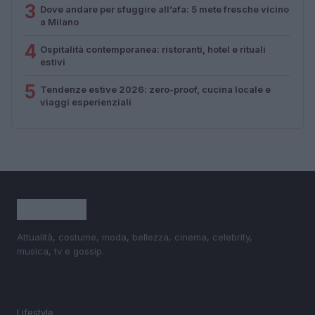
3
Dove andare per sfuggire all’afa: 5 mete fresche vicino
a Milano
4
Ospitalità contemporanea: ristoranti, hotel e rituali
estivi
5
Tendenze estive 2026: zero-proof, cucina locale e
viaggi esperienziali
Attualità, costume, moda, bellezza, cinema, celebrity,
musica, tv e gossip.
SEZIONI
Lifestyle