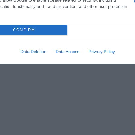
approccio contemporaneo che abbraccia
cation functionality and fraud prevention, and other user protection.
immagini cosa potrebbe significare questo per
CONFIRM
Data Deletion
Data Access
Privacy Policy