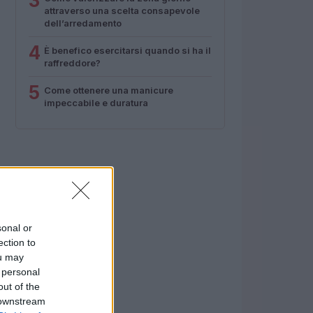
3
attraverso una scelta consapevole
dell’arredamento
4
È benefico esercitarsi quando si ha il
raffreddore?
5
Come ottenere una manicure
impeccabile e duratura
sonal or
ection to
ou may
 personal
out of the
 downstream