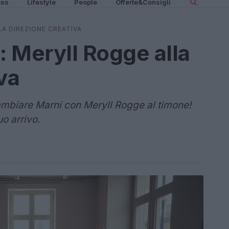
ess
Lifestyle
People
Offerte&Consigli
LA DIREZIONE CREATIVA
: Meryll Rogge alla
va
mbiare Marni con Meryll Rogge al timone!
o arrivo.