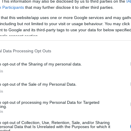
. This information may also be disclosed by us to third parties on the
IA
Participants
that may further disclose it to other third parties.
 that this website/app uses one or more Google services and may gath
including but not limited to your visit or usage behaviour. You may click 
 to Google and its third-party tags to use your data for below specifi
ogle consent section.
l Data Processing Opt Outs
o opt-out of the Sharing of my personal data.
In
 panorama della moda
o opt-out of the Sale of my Personal Data.
la sua carriera attraverso un mix di rigore e
In
al Academy di Anversa, ha affinato le sue abilità
to opt-out of processing my Personal Data for Targeted
e anni con Marc Jacobs. Questo periodo le ha
ing.
In
sante della moda, acquisendo competenze che si
o opt-out of Collection, Use, Retention, Sale, and/or Sharing
orso professionale. Ma non è tutto qui!
ersonal Data that Is Unrelated with the Purposes for which it
lected.