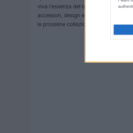
viva l’essenza del brand, ma con un 
authenti
accessori, design e comunicazione. Ti 
le prossime collezioni?