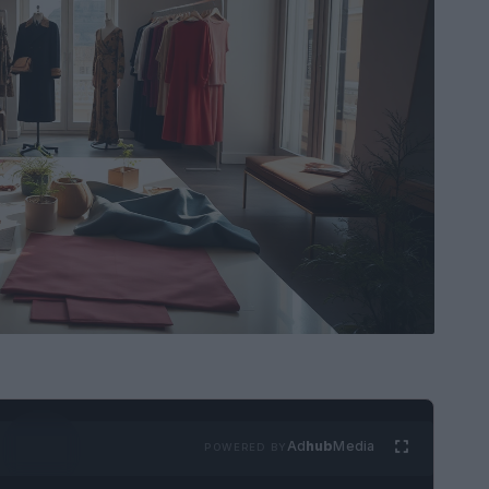
Ad
hub
Media
POWERED BY