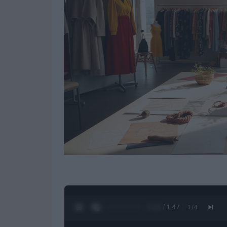
0:27 / 1:47
1
/
4