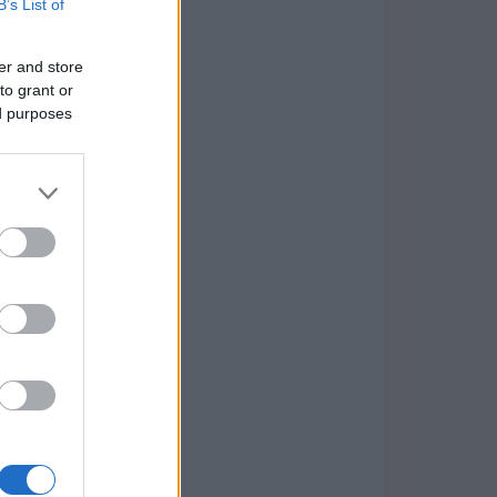
B’s List of
er and store
to grant or
ed purposes