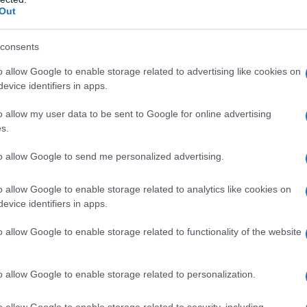
Out
ncare Dries Van Noten, un altro grande della
il mondo beauty. Nel 2020, Meryll ha deciso di
consents
ndo il suo marchio. In pochi anni, il suo nome è
o allow Google to enable storage related to advertising like cookies on
agnando riconoscimenti prestigiosi come il
evice identifiers in apps.
Belgian Fashion Awards nel 2021 e il Grand Prix
o allow my user data to be sent to Google for online advertising
ra, con Marni, ha l’opportunità di applicare
s.
. Non crederai mai a quello che ci riserverà!
to allow Google to send me personalized advertising.
e di eccentricità
o allow Google to enable storage related to analytics like cookies on
evice identifiers in apps.
anza che sfida le convenzioni. Con Meryll
o allow Google to enable storage related to functionality of the website
tinuazione di questa tradizione, ma con un
 distintivo. La designer ha dichiarato di
o allow Google to enable storage related to personalization.
a maison che ha sempre ammirato per il suo
ella di reinterpretare il DNA di Marni, mantenendo
o allow Google to enable storage related to security, including