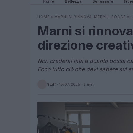
Home
Bellezza
Benessere
Fitn
HOME
»
MARNI SI RINNOVA: MERYLL ROGGE AL
Marni si rinnova
direzione creati
Non crederai mai a quanto possa ca
Ecco tutto ciò che devi sapere sul su
Staff
·
15/07/2025
· 3 min