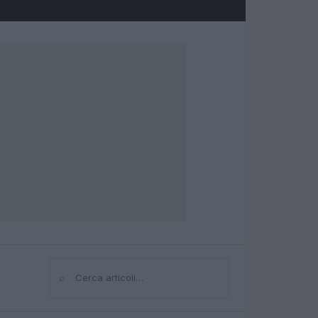
⌕
Cerca