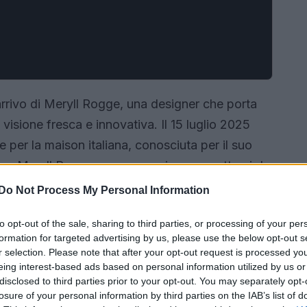
arrivo di Meryll Rogge, una designer che porta
visione fresca e innovativa. Il 15 luglio 2025
e per la maison italiana, conosciuta per il suo
vero Meryll Rogge e cosa possiamo aspettarci da
riamolo insieme!
Do Not Process My Personal Information
to opt-out of the sale, sharing to third parties, or processing of your per
formation for targeted advertising by us, please use the below opt-out s
r selection. Please note that after your opt-out request is processed y
eing interest-based ads based on personal information utilized by us or
disclosed to third parties prior to your opt-out. You may separately opt-
losure of your personal information by third parties on the IAB’s list of