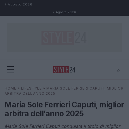
Salta al contenuto
7 Agosto 2026
7 Agosto 2026
⌕
×
⌕
HOME
»
LIFESTYLE
»
MARIA SOLE FERRIERI CAPUTI, MIGLIOR
Cerca
ARBITRA DELL’ANNO 2025
Maria Sole Ferrieri Caputi, miglior
arbitra dell’anno 2025
Maria Sole Ferrieri Caputi conquista il titolo di miglior