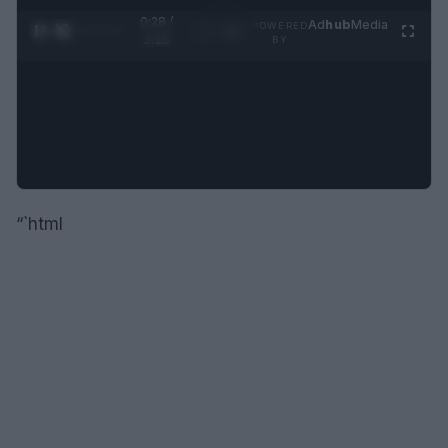
0:29 /
Ad
hub
Media
POWERED
1
/
4
3:16
BY
“`html