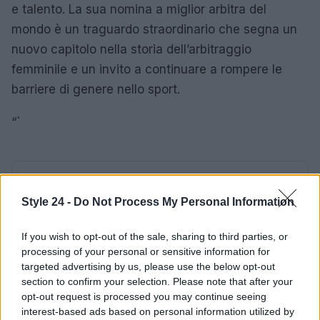
e talento. La sua nomina a miglior arbitra del
mondo è un traguardo straordinario che segna un
nuovo capitolo nella storia dell’arbitraggio
femminile e un invito a continuare a rompere le
barriere di genere nello sport.
“`
AUTORE
Staff
Style 24 -
Do Not Process My Personal Information
If you wish to opt-out of the sale, sharing to third parties, or
processing of your personal or sensitive information for
targeted advertising by us, please use the below opt-out
section to confirm your selection. Please note that after your
opt-out request is processed you may continue seeing
interest-based ads based on personal information utilized by