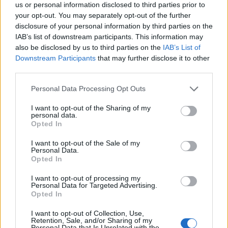
us or personal information disclosed to third parties prior to
your opt-out. You may separately opt-out of the further
disclosure of your personal information by third parties on the
IAB’s list of downstream participants. This information may
also be disclosed by us to third parties on the
IAB’s List of
Downstream Participants
that may further disclose it to other
third parties.
Please note that this website/app uses one or more Google
Personal Data Processing Opt Outs
services and may gather and store information including but
not limited to your visit or usage behaviour. You may click to
I want to opt-out of the Sharing of my
personal data.
grant or deny consent to Google and its third-party tags to
Opted In
use your data for below specified purposes in below Google
consent section.
I want to opt-out of the Sale of my
Personal Data.
Opted In
Continua a leggere
I want to opt-out of processing my
Personal Data for Targeted Advertising.
Opted In
LIFESTYLE
I want to opt-out of Collection, Use,
Retention, Sale, and/or Sharing of my
Personal Data that Is Unrelated with the