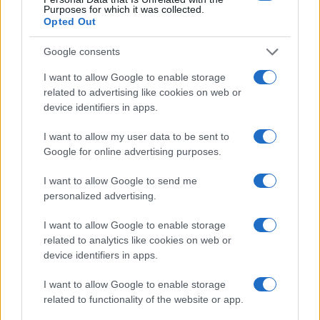
Purposes for which it was collected.
Opted Out
Google consents
I want to allow Google to enable storage
related to advertising like cookies on web or
device identifiers in apps.
I want to allow my user data to be sent to
Google for online advertising purposes.
Mostre di moda 2026: Franco Moschino a Forte di
Bard e gli eventi imperdibili in Italia
I want to allow Google to send me
Cristian Castiglioni · 7 Ago 2026
personalized advertising.
I want to allow Google to enable storage
LIFESTYLE
related to analytics like cookies on web or
device identifiers in apps.
I want to allow Google to enable storage
related to functionality of the website or app.