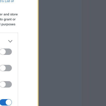
B’s List of
er and store
to grant or
ed purposes