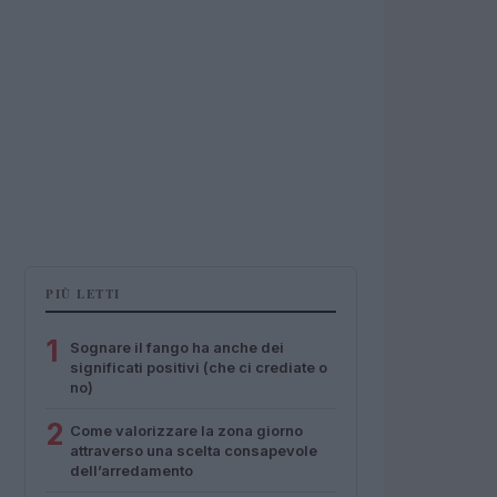
PIÙ LETTI
1
Sognare il fango ha anche dei
significati positivi (che ci crediate o
no)
2
Come valorizzare la zona giorno
attraverso una scelta consapevole
dell’arredamento