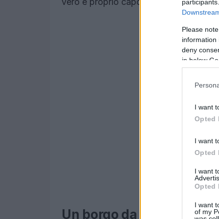
vero e proprio capolavoro artistico che 
participants
Downstream 
Please note
information 
deny consent
in below Go
Persona
I want t
Opted 
I want t
Opted 
I want 
Advertis
Opted 
I want t
Un borgo da sogno
of my P
was col