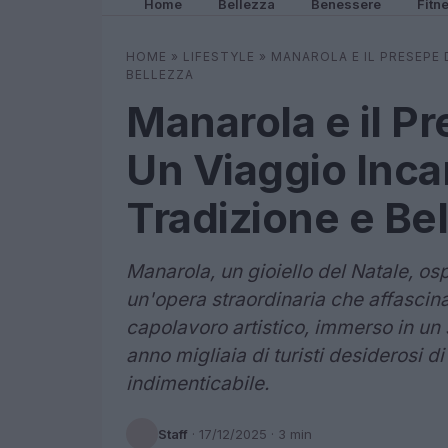
Home
Bellezza
Benessere
Fitn
HOME
»
LIFESTYLE
»
MANAROLA E IL PRESEPE 
BELLEZZA
Manarola e il P
Un Viaggio Inca
Tradizione e Be
Manarola, un gioiello del Natale, os
un'opera straordinaria che affascina
capolavoro artistico, immerso in un 
anno migliaia di turisti desiderosi d
indimenticabile.
Staff
·
17/12/2025
· 3 min