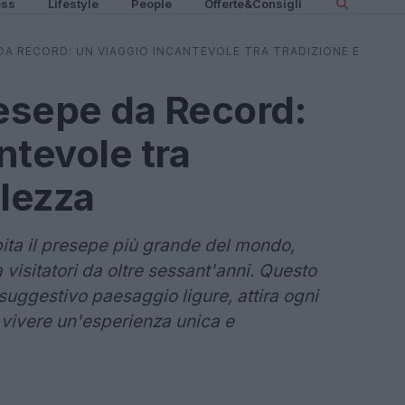
ess
Lifestyle
People
Offerte&Consigli
DA RECORD: UN VIAGGIO INCANTEVOLE TRA TRADIZIONE E
resepe da Record:
ntevole tra
llezza
pita il presepe più grande del mondo,
 visitatori da oltre sessant'anni. Questo
suggestivo paesaggio ligure, attira ogni
i vivere un'esperienza unica e