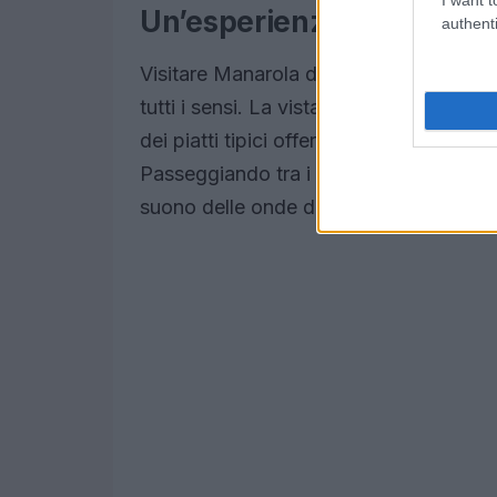
Un’esperienza natalizia 
authenti
Visitare Manarola durante il periodo n
tutti i sensi. La vista di
17.000 lampad
dei piatti tipici offerti nei ristoranti d
Passeggiando tra i vicoli, si ha l’impre
suono delle onde del mare accompagn