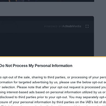
Ad
hub
Media
POWERED BY
Do Not Process My Personal Information
nti di gioia e comunità, e il presepe
to opt-out of the sale, sharing to third parties, or processing of your per
di queste festività. A Manarola, un incantevole
formation for targeted advertising by us, please use the below opt-out s
sepe più grande del mondo. Questa straordinaria
r selection. Please note that after your opt-out request is processed y
eing interest-based ads based on personal information utilized by us or
isitatori, desiderosi di immergersi nella magia del
disclosed to third parties prior to your opt-out. You may separately opt-
 una rappresentazione della Natività, ma di un
losure of your personal information by third parties on the IAB’s list of