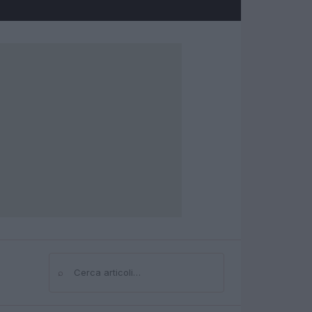
⌕
Cerca