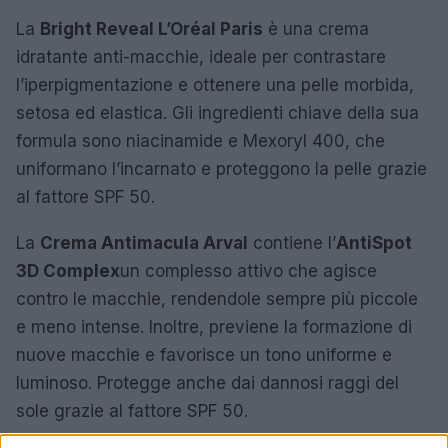
La
Bright Reveal L’Oréal Paris
è una crema
idratante anti-macchie, ideale per contrastare
l’iperpigmentazione e ottenere una pelle morbida,
setosa ed elastica. Gli ingredienti chiave della sua
formula sono niacinamide e Mexoryl 400, che
uniformano l’incarnato e proteggono la pelle grazie
al fattore SPF 50.
La
Crema Antimacula Arval
contiene l’
AntiSpot
3D Complex
un complesso attivo che agisce
contro le macchie, rendendole sempre più piccole
e meno intense. Inoltre, previene la formazione di
nuove macchie e favorisce un tono uniforme e
luminoso. Protegge anche dai dannosi raggi del
sole grazie al fattore SPF 50.