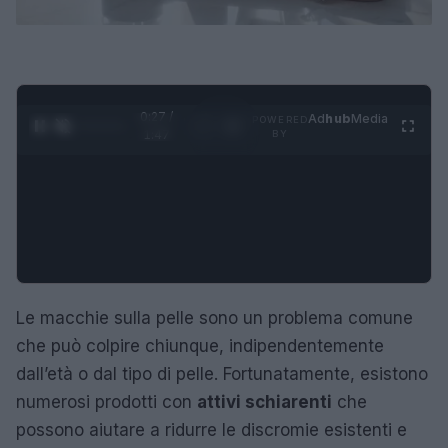
0:28 /
Ad
hub
Media
POWERED
1
/
4
1:47
BY
Le macchie sulla pelle sono un problema comune
che può colpire chiunque, indipendentemente
dall’età o dal tipo di pelle. Fortunatamente, esistono
numerosi prodotti con
attivi schiarenti
che
possono aiutare a ridurre le discromie esistenti e