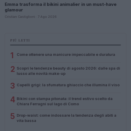
Emma trasforma il bikini animalier in un must-have
glamour
Cristian Castiglioni · 7 Ago 2026
PIÙ LETTI
1
Come ottenere una manicure impeccabile e duratura
2
Scopri le tendenze beauty di agosto 2026: dalle spa di
lusso alle novità make-up
3
Capelli grigi: la sfumatura ghiaccio che illumina il viso
4
Bikini con stampa pitonata: il trend estivo scelto da
Chiara Ferragni sul lago di Como
5
Drop-waist: come indossare la tendenza degli abiti a
vita bassa