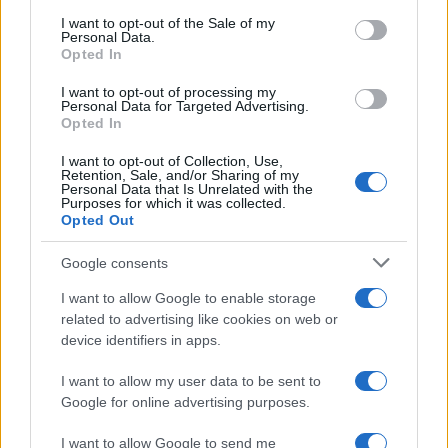
consent section.
I want to opt-out of the Sale of my
Personal Data.
Opted In
AUTORE
Cristian Castiglioni
I want to opt-out of processing my
Cristian Castiglioni, veneziano, iniziò come
Personal Data for Targeted Advertising.
Opted In
blogger dopo aver postato una guida sui
bacari e ricevuto centinaia di messaggi: quella
I want to opt-out of Collection, Use,
reazione spinse la sua trasformazione in
Retention, Sale, and/or Sharing of my
redattore. Cura contenuti amichevoli e porta in
Personal Data that Is Unrelated with the
Purposes for which it was collected.
redazione appunti fotografici di vaporetto e
Opted Out
cicchetti.
Google consents
I want to allow Google to enable storage
related to advertising like cookies on web or
device identifiers in apps.
I want to allow my user data to be sent to
Google for online advertising purposes.
I want to allow Google to send me