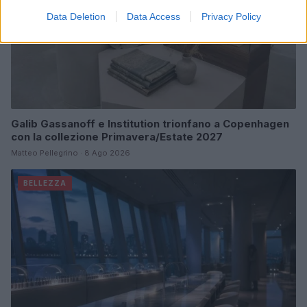
Data Deletion
Data Access
Privacy Policy
Galib Gassanoff e Institution trionfano a Copenhagen
con la collezione Primavera/Estate 2027
Matteo Pellegrino · 8 Ago 2026
BELLEZZA