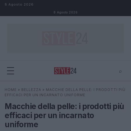
Salta al contenuto
8 Agosto 2026
8 Agosto 2026
⌕
×
⌕
HOME
»
BELLEZZA
»
MACCHIE DELLA PELLE: I PRODOTTI PIÙ
Cerca
EFFICACI PER UN INCARNATO UNIFORME
Macchie della pelle: i prodotti più
efficaci per un incarnato
uniforme