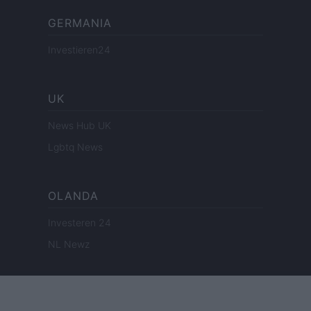
GERMANIA
Investieren24
UK
News Hub UK
Lgbtq News
OLANDA
Investeren 24
NL Newz