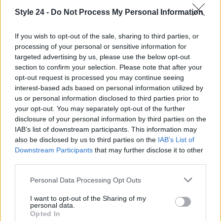
La
Nuxuriance Ultra Nuxe
è una crema che
Style 24 -
Do Not Process My Personal Information
agisce contro le macchie e i segni del tempo, con
una formula innovativa che contiene Tecnologia
If you wish to opt-out of the sale, sharing to third parties, or
Alfa [3R], 5% di niacinamide e filtro solare SPF 30.
processing of your personal or sensitive information for
targeted advertising by us, please use the below opt-out
Corregge tutte le tipologie di macchie già presenti
section to confirm your selection. Please note that after your
sul viso e previene la comparsa di nuove macchie
opt-out request is processed you may continue seeing
scure. Protegge dal fotoinvecchiamento, leviga,
interest-based ads based on personal information utilized by
us or personal information disclosed to third parties prior to
uniforma e illumina la pelle.
your opt-out. You may separately opt-out of the further
disclosure of your personal information by third parties on the
Infine, la
Breakout Control Blemish Treatment
IAB’s list of downstream participants. This information may
Kiehl’s
è una crema che agisce sui brufoli e sui
also be disclosed by us to third parties on the
IAB’s List of
Downstream Participants
that may further disclose it to other
segni che lasciano sulla pelle. Contiene acido
third parties.
salicilico e corteccia di pino, è leggera e si assorbe
Please note that this website/app uses one or more Google
in fretta, garantendo una pelle uniforme, morbida e
Personal Data Processing Opt Outs
services and may gather and store information including but
liscia. È delicata e adatta anche per le pelli più
not limited to your visit or usage behaviour. You may click to
I want to opt-out of the Sharing of my
personal data.
sensibili.
grant or deny consent to Google and its third-party tags to
Opted In
use your data for below specified purposes in below Google