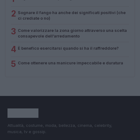
2
Sognare il fango ha anche dei significati positivi (che
ci crediate o no)
3
Come valorizzare la zona giorno attraverso una scelta
consapevole dell’arredamento
4
È benefico esercitarsi quando si ha il raffreddore?
5
Come ottenere una manicure impeccabile e duratura
Attualità, costume, moda, bellezza, cinema, celebrity,
musica, tv e gossip.