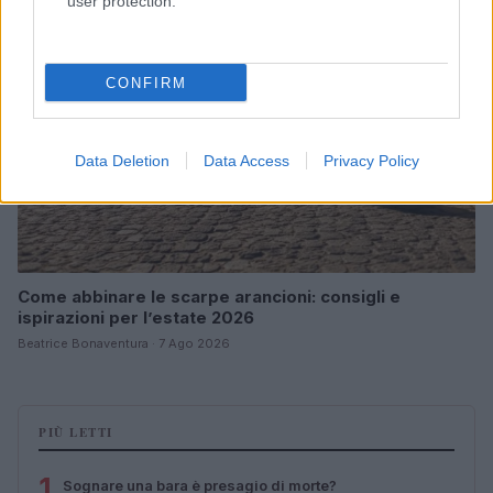
user protection.
CONFIRM
Data Deletion
Data Access
Privacy Policy
Come abbinare le scarpe arancioni: consigli e
ispirazioni per l’estate 2026
Beatrice Bonaventura · 7 Ago 2026
PIÙ LETTI
1
Sognare una bara è presagio di morte?