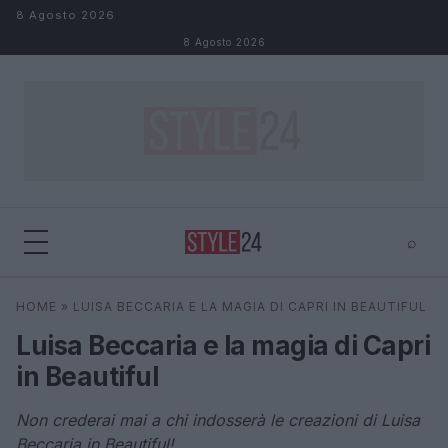
Salta al contenuto
8 Agosto 2026
8 Agosto 2026
⌕
×
⌕
HOME
»
LUISA BECCARIA E LA MAGIA DI CAPRI IN BEAUTIFUL
Cerca
Luisa Beccaria e la magia di Capri
in Beautiful
Non crederai mai a chi indosserà le creazioni di Luisa
Beccaria in Beautiful!