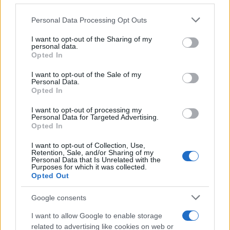
Please note that this website/app uses one or more Google
Personal Data Processing Opt Outs
services and may gather and store information including but
not limited to your visit or usage behaviour. You may click to
I want to opt-out of the Sharing of my
personal data.
grant or deny consent to Google and its third-party tags to
Continua a leggere
Opted In
use your data for below specified purposes in below Google
consent section.
I want to opt-out of the Sale of my
LIFESTYLE
Personal Data.
Opted In
I want to opt-out of processing my
Personal Data for Targeted Advertising.
Opted In
I want to opt-out of Collection, Use,
Retention, Sale, and/or Sharing of my
Personal Data that Is Unrelated with the
Purposes for which it was collected.
Opted Out
Google consents
I want to allow Google to enable storage
Copenhagen Fashion Week SS27: le novità che stanno
related to advertising like cookies on web or