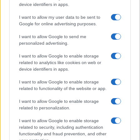
rivoluzionando la moda
device identifiers in apps.
Cristian Castiglioni · 8 Ago 2026
I want to allow my user data to be sent to
LIFESTYLE
Google for online advertising purposes.
I want to allow Google to send me
personalized advertising.
I want to allow Google to enable storage
related to analytics like cookies on web or
device identifiers in apps.
I want to allow Google to enable storage
related to functionality of the website or app.
I want to allow Google to enable storage
related to personalization.
Scopri Rocca San Giovanni, il borgo abruzzese tra
mare e storia
I want to allow Google to enable storage
Cristian Castiglioni · 8 Ago 2026
related to security, including authentication
functionality and fraud prevention, and other
OFFERTE&CONSIGLI