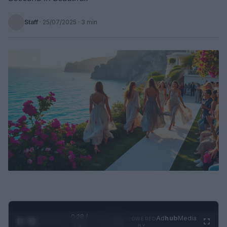
Staff
·
25/07/2025
· 3 min
0:29 /
Ad
hub
Media
POWERED
1
/
4
1:47
BY