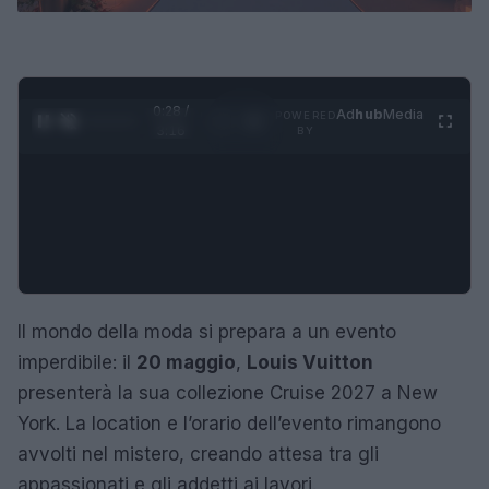
0:29 /
Ad
hub
Media
POWERED
1
/
4
3:16
BY
Il mondo della moda si prepara a un evento
imperdibile: il
20 maggio
,
Louis Vuitton
presenterà la sua collezione Cruise 2027 a New
York. La location e l’orario dell’evento rimangono
avvolti nel mistero, creando attesa tra gli
appassionati e gli addetti ai lavori.