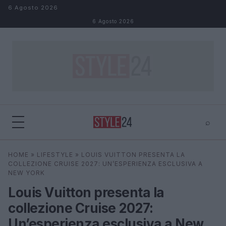
Salta al contenuto
6 Agosto 2026
6 Agosto 2026
⌕
×
⌕
HOME
»
LIFESTYLE
»
LOUIS VUITTON PRESENTA LA
Cerca
COLLEZIONE CRUISE 2027: UN’ESPERIENZA ESCLUSIVA A
NEW YORK
Louis Vuitton presenta la
collezione Cruise 2027:
Un’esperienza esclusiva a New