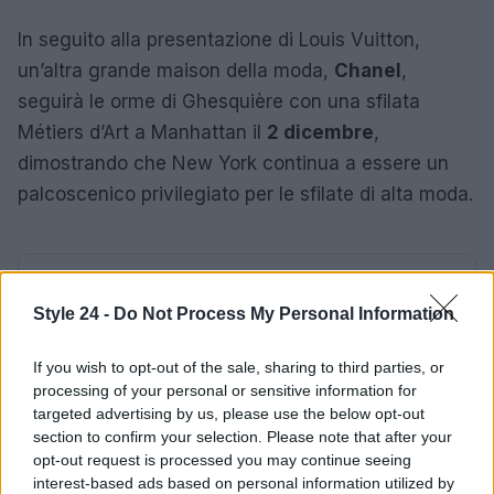
In seguito alla presentazione di Louis Vuitton,
un’altra grande maison della moda,
Chanel
,
seguirà le orme di Ghesquière con una sfilata
Métiers d’Art a Manhattan il
2 dicembre
,
dimostrando che New York continua a essere un
palcoscenico privilegiato per le sfilate di alta moda.
AUTORE
Staff
Style 24 -
Do Not Process My Personal Information
If you wish to opt-out of the sale, sharing to third parties, or
processing of your personal or sensitive information for
targeted advertising by us, please use the below opt-out
section to confirm your selection. Please note that after your
opt-out request is processed you may continue seeing
interest-based ads based on personal information utilized by