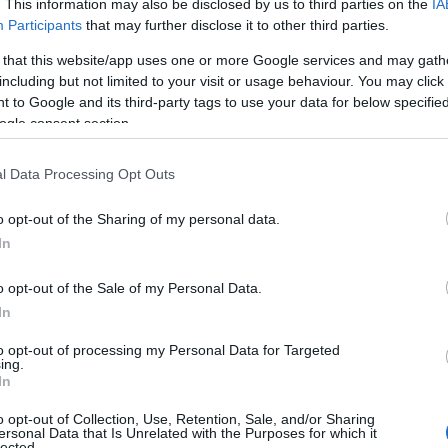
. This information may also be disclosed by us to third parties on the
IA
Participants
that may further disclose it to other third parties.
 that this website/app uses one or more Google services and may gath
including but not limited to your visit or usage behaviour. You may click 
 to Google and its third-party tags to use your data for below specifi
ogle consent section.
l Data Processing Opt Outs
o opt-out of the Sharing of my personal data.
In
o opt-out of the Sale of my Personal Data.
In
to opt-out of processing my Personal Data for Targeted
ndula per prevenire
ing.
In
lle
o opt-out of Collection, Use, Retention, Sale, and/or Sharing
ersonal Data that Is Unrelated with the Purposes for which it
lis
, l’olio contiene ingredienti attivi molto
lected.