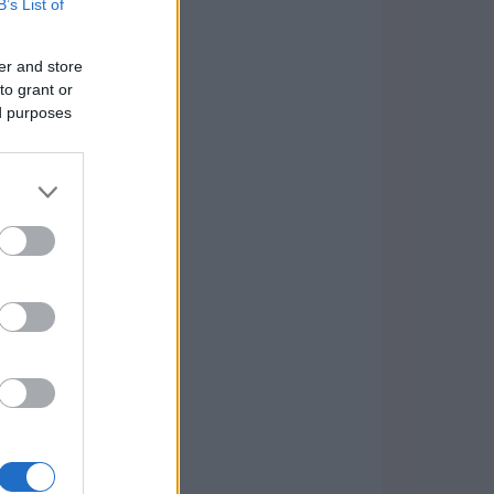
B’s List of
er and store
to grant or
ed purposes