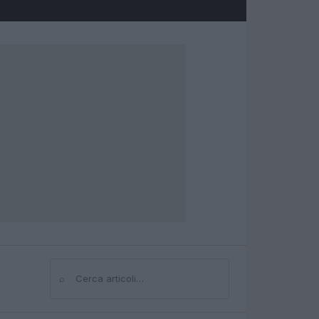
⌕
Cerca