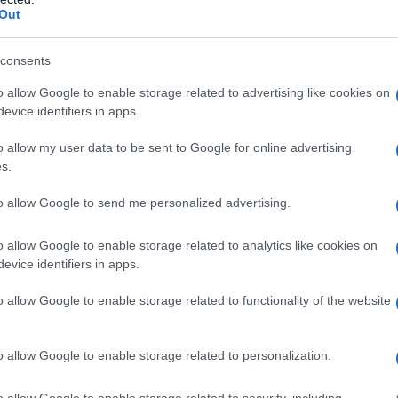
Out
cido salicilico, mucillagini, tannini, saponina,
mina C
, triterpeni e carotenoidi. Questi
consents
ione del tessuto sottocutaneo e dello strato
o allow Google to enable storage related to advertising like cookies on
iche, antinfiammatorie, curative, fungicide e
evice identifiers in apps.
anche sollievo per le infiammazioni e il dolore dei
o allow my user data to be sent to Google for online advertising
più, allevia le contratture e i crampi muscolari,
s.
sistema muscoloscheletrico.
to allow Google to send me personalized advertising.
irughe naturale
o allow Google to enable storage related to analytics like cookies on
evice identifiers in apps.
pes, le punture di insetti, le lievi ustioni, i brufoli
o allow Google to enable storage related to functionality of the website
tà lenitive e antibatteriche
. Oltre a ciò, l’olio
era i tessuti e garantisce un’azione disinfettante e
o allow Google to enable storage related to personalization.
la è noto anche come un trattamento per
 presenza di antiossidanti e triterpeni che
o allow Google to enable storage related to security, including