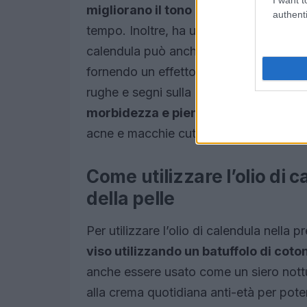
migliorano il tono e l’elasticità della 
authenti
tempo. Inoltre, ha un effetto benefico su
calendula può anch’essere usato per
l
fornendo un effetto rinfrescante e leni
rughe e segni sulla pelle, facilitando la 
morbidezza e pienezza
. L’olio di ca
acne e macchie cutanee.
Come utilizzare l’olio di
della pelle
Per utilizzare l’olio di calendula nella 
viso utilizzando un batuffolo di coto
anche essere usato come un siero not
alla crema quotidiana anti-età per poten