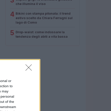
3
che illumina il viso
4
Bikini con stampa pitonata: il trend
estivo scelto da Chiara Ferragni sul
lago di Como
5
Drop-waist: come indossare la
tendenza degli abiti a vita bassa
sonal or
ection to
ou may
 personal
out of the
 downstream