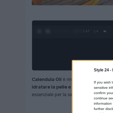
0:28 / 1:47
1
/
4
Style 24 -
Calendula Oil
è rinomato per i suoi nume
If you wish 
idratare la pelle e prevenire l’inve
sensitive in
confirm you
essenziale per la salute della pelle.
continue se
information 
further disc