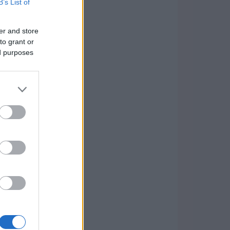
B’s List of
er and store
to grant or
ed purposes