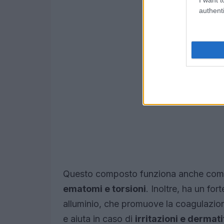
authenti
Questo composto funziona anche come 
ematomi e torsioni
. Inoltre, ha un for
alluminio, che promuove la coagulazione
e aiuta in caso di
irritazioni e dermati