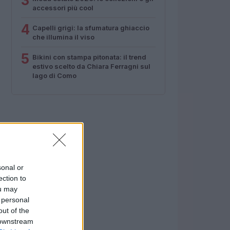
3
accessori più cool
4
Capelli grigi: la sfumatura ghiaccio
che illumina il viso
5
Bikini con stampa pitonata: il trend
estivo scelto da Chiara Ferragni sul
lago di Como
sonal or
ection to
ou may
 personal
out of the
 downstream