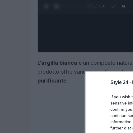
0:28 / 3:16
1
/
4
L’argilla bianca
è un composto naturale
prodotto offre varie proprietà curative
purificante
.
Style 24 -
If you wish 
sensitive in
confirm you
continue se
information 
further disc