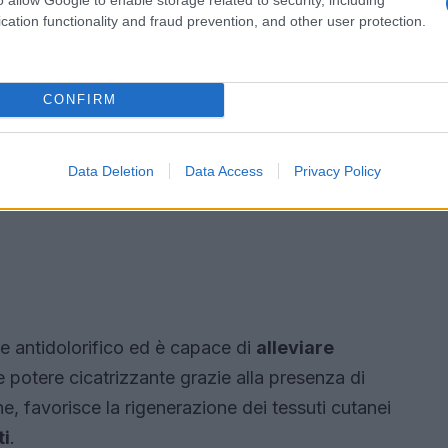
cation functionality and fraud prevention, and other user protection.
CONFIRM
Data Deletion
Data Access
Privacy Policy
antidolorifico ed è capace di
alleviare
te potere cicatrizzante grazie alla presenza di
, favorisce la rigenerazione dei tessuti cutanei
ti
.