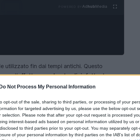
Ad
hub
Media
POWERED BY
 utilizzato fin dai tempi antichi. Questo
 come l’
effetto assorbente, disinfettante e
Do Not Process My Personal Information
to opt-out of the sale, sharing to third parties, or processing of your per
formation for targeted advertising by us, please use the below opt-out s
r selection. Please note that after your opt-out request is processed y
eing interest-based ads based on personal information utilized by us or
disclosed to third parties prior to your opt-out. You may separately opt-
losure of your personal information by third parties on the IAB’s list of