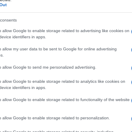
Out
ato topicamente,
per migliorare la bellezza di
consents
tive come un forte potere assorbente, utile per
o allow Google to enable storage related to advertising like cookies on
evice identifiers in apps.
he dalla pelle. È per questa ragione che è un
chere di purificazione
che purificano la pelle
o allow my user data to be sent to Google for online advertising
s.
 base di questo ingrediente naturale può ridurre i
ida
.
to allow Google to send me personalized advertising.
anti-età
, grazie ai minerali contenuti che
o allow Google to enable storage related to analytics like cookies on
evice identifiers in apps.
lla bianca ha anche proprietà antinfiammatorie e
su arrossamenti o sulla
pelle acneica e grassa
, per
o allow Google to enable storage related to functionality of the website
ri
.
o allow Google to enable storage related to personalization.
o allow Google to enable storage related to security, including