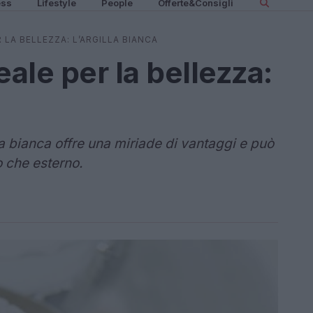
ess
Lifestyle
People
Offerte&Consigli
 LA BELLEZZA: L’ARGILLA BIANCA
eale per la bellezza:
la bianca offre una miriade di vantaggi e può
o che esterno.