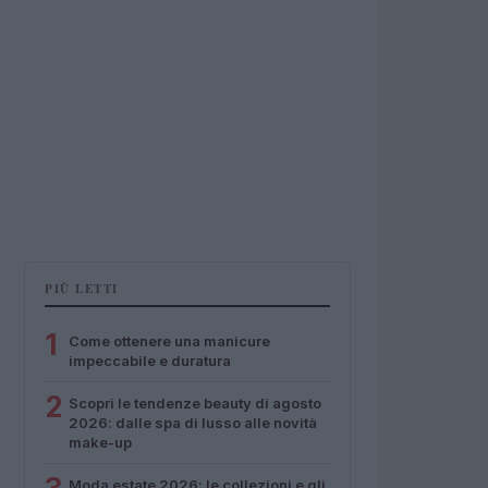
PIÙ LETTI
1
Come ottenere una manicure
impeccabile e duratura
2
Scopri le tendenze beauty di agosto
2026: dalle spa di lusso alle novità
make-up
Moda estate 2026: le collezioni e gli