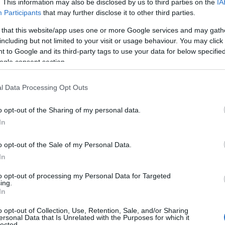
. This information may also be disclosed by us to third parties on the
IA
Participants
that may further disclose it to other third parties.
 that this website/app uses one or more Google services and may gath
including but not limited to your visit or usage behaviour. You may click 
 to Google and its third-party tags to use your data for below specifi
ogle consent section.
l Data Processing Opt Outs
o opt-out of the Sharing of my personal data.
In
nca
o opt-out of the Sale of my Personal Data.
posta da
silicio e alluminio
che le donano il suo
In
rno di questo prodotto naturale si trovano anche
to opt-out of processing my Personal Data for Targeted
calcio
. Per uso esterno, viene venduta come
ing.
In
a più fine può essere ingerita. Ci sono anche
tione.
o opt-out of Collection, Use, Retention, Sale, and/or Sharing
ersonal Data that Is Unrelated with the Purposes for which it
lected.