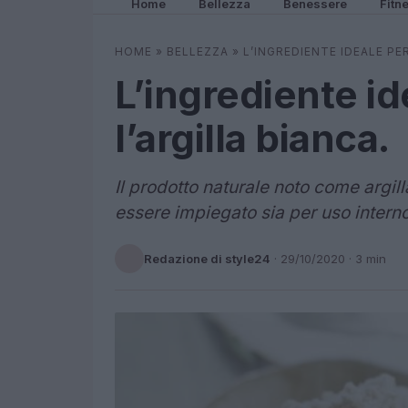
Home
Bellezza
Benessere
Fitn
HOME
»
BELLEZZA
»
L’INGREDIENTE IDEALE PER
L’ingrediente id
l’argilla bianca.
Il prodotto naturale noto come argil
essere impiegato sia per uso intern
Redazione di style24
·
29/10/2020
· 3 min