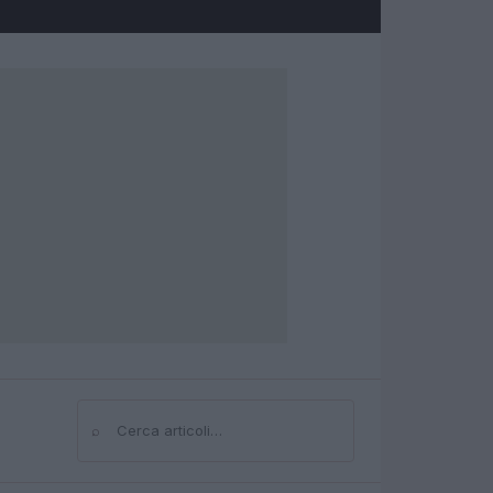
⌕
Cerca