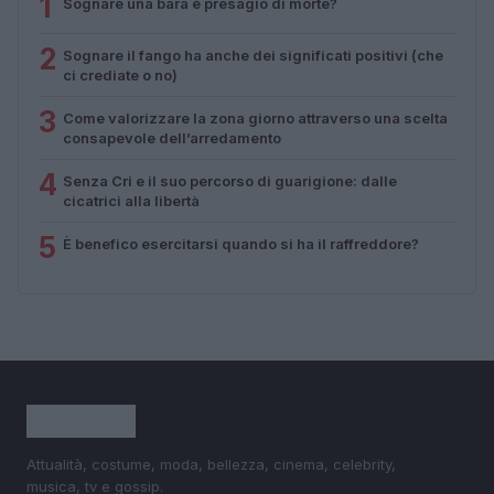
1
Sognare una bara è presagio di morte?
2
Sognare il fango ha anche dei significati positivi (che
ci crediate o no)
3
Come valorizzare la zona giorno attraverso una scelta
consapevole dell’arredamento
4
Senza Cri e il suo percorso di guarigione: dalle
cicatrici alla libertà
5
È benefico esercitarsi quando si ha il raffreddore?
Attualità, costume, moda, bellezza, cinema, celebrity,
musica, tv e gossip.