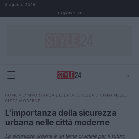
Salta al contenuto
9 Agosto 2026
9 Agosto 2026
⌕
×
⌕
HOME
»
L’IMPORTANZA DELLA SICUREZZA URBANA NELLE
Cerca
CITTÀ MODERNE
L’importanza della sicurezza
urbana nelle città moderne
La sicurezza urbana è un tema cruciale per il futuro