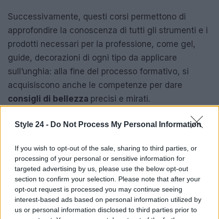
Successivamente, questi corsi permettono di
approfondire la conoscenza di tutti gli strumenti e i
prodotti necessari per la professione, come gel,
guide, decorazioni di ogni tipo da applicare
sull’unghia: alla fine del processo formativo, si
acquisiscono anche le competenze per dare
consigli di bellezza
precisi e mirati.
Un altro corso molto richiesto, infine, è quello della
Style 24 -
Do Not Process My Personal Information
laminazione delle ciglia
, che consente di
rinforzare e migliorare esteticamente ciglia
If you wish to opt-out of the sale, sharing to third parties, or
processing of your personal or sensitive information for
diradate o rovinate, insegnando ai partecipanti
targeted advertising by us, please use the below opt-out
l’uso di
prodotti specifici
per ottenere un aumento
section to confirm your selection. Please note that after your
di volume, lunghezza, spessore, curvatura,
opt-out request is processed you may continue seeing
interest-based ads based on personal information utilized by
elasticità e lucentezza delle ciglia naturali.
us or personal information disclosed to third parties prior to