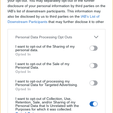
your opt-out. You may separately opt-out of the further
Quindi, c’è un’ampia proposta formativa, sia per
disclosure of your personal information by third parties on the
quanto riguarda i massaggi che l’estetica, che
IAB’s list of downstream participants. This information may
also be disclosed by us to third parties on the
IAB’s List of
assicura un gran numero di
possibili sbocchi
Downstream Participants
that may further disclose it to other
professionali
per coloro che si avvicinano a
third parties.
questo settore con l’aspirazione di diventare,
Please note that this website/app uses one or more Google
Personal Data Processing Opt Outs
progressivamente, esperti del settore.
services and may gather and store information including but
not limited to your visit or usage behaviour. You may click to
I want to opt-out of the Sharing of my
personal data.
grant or deny consent to Google and its third-party tags to
Opted In
use your data for below specified purposes in below Google
AUTORE
consent section.
I want to opt-out of the Sale of my
Redazione di style24
Personal Data.
Opted In
I want to opt-out of processing my
Personal Data for Targeted Advertising.
Opted In
I want to opt-out of Collection, Use,
Retention, Sale, and/or Sharing of my
Personal Data that Is Unrelated with the
Purposes for which it was collected.