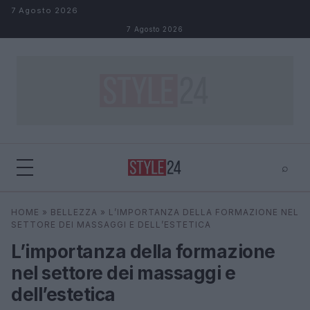
Salta al contenuto
7 Agosto 2026
7 Agosto 2026
⌕
×
⌕
HOME
»
BELLEZZA
»
L’IMPORTANZA DELLA FORMAZIONE NEL
Cerca
SETTORE DEI MASSAGGI E DELL’ESTETICA
L’importanza della formazione
nel settore dei massaggi e
dell’estetica