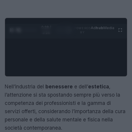
0:29 /
Ad
hub
Media
POWERED
1
/
4
3:16
BY
Nell’industria del
benessere
e dell’
estetica
,
l’attenzione si sta spostando sempre più verso la
competenza dei professionisti e la gamma di
servizi offerti, considerando l’importanza della cura
personale e della salute mentale e fisica nella
società contemporanea.