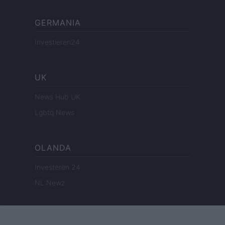
GERMANIA
Investieren24
UK
News Hub UK
Lgbtq News
OLANDA
Investeren 24
NL Newz