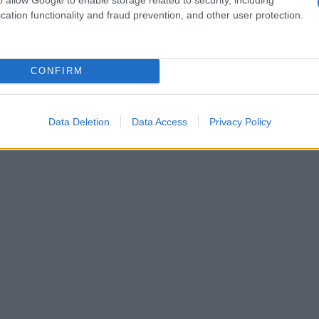
kini
, indossato con disinvoltura sulle spiagge
cation functionality and fraud prevention, and other user protection.
sensuale, ma anche raffinato, e ha contribuito a
copre le spalle e celebra la femminilità.
CONFIRM
Data Deletion
Data Access
Privacy Policy