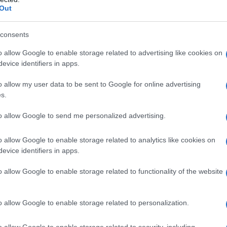
tendina e il suo iconico broncio, ha creato uno
Out
ata a
Parigi
nel 1934, ha sempre sfidato le
 un nuovo concetto di femminilità audace e
consents
o allow Google to enable storage related to advertising like cookies on
evice identifiers in apps.
o allow my user data to be sent to Google for online advertising
s.
avvenuto nel 1952 con il film
Le Trou normand
,
stellata di successi. Brigitte Bardot ha catturato
to allow Google to send me personalized advertising.
ando una vera musa per molti, tra cui
Andy
o allow Google to enable storage related to analytics like cookies on
lebre quadro. La sua presenza a
Saint Tropez
ha
evice identifiers in apps.
simbolo di stile e glamour.
o allow Google to enable storage related to functionality of the website
Brigitte Bardot
o allow Google to enable storage related to personalization.
vera e propria
rivoluzione nella moda
. Bardot
o allow Google to enable storage related to security, including