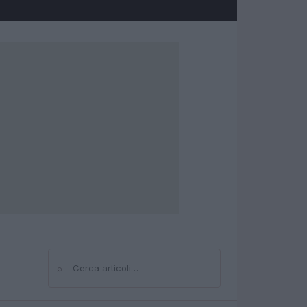
⌕
Cerca