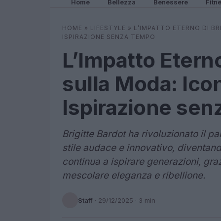
Home
Bellezza
Benessere
Fitn
HOME
»
LIFESTYLE
»
L’IMPATTO ETERNO DI BR
ISPIRAZIONE SENZA TEMPO
L’Impatto Eterno
sulla Moda: Icon
Ispirazione se
Brigitte Bardot ha rivoluzionato il 
stile audace e innovativo, diventan
continua a ispirare generazioni, graz
mescolare eleganza e ribellione.
Staff
·
29/12/2025
· 3 min