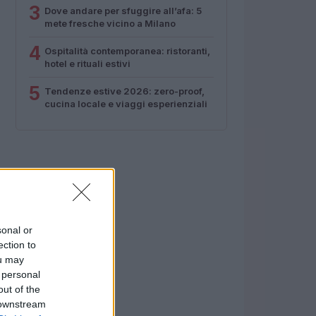
3
Dove andare per sfuggire all’afa: 5
mete fresche vicino a Milano
4
Ospitalità contemporanea: ristoranti,
hotel e rituali estivi
5
Tendenze estive 2026: zero-proof,
cucina locale e viaggi esperienziali
sonal or
ection to
ou may
 personal
out of the
 downstream