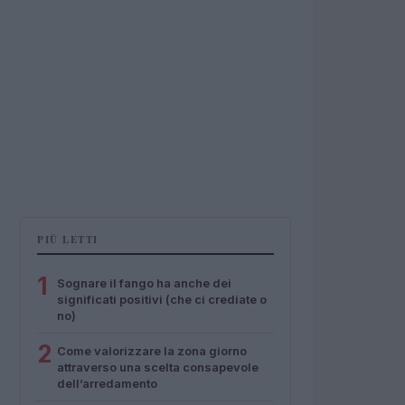
PIÙ LETTI
1
Sognare il fango ha anche dei
significati positivi (che ci crediate o
no)
2
Come valorizzare la zona giorno
attraverso una scelta consapevole
dell’arredamento