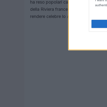
ha reso popolari capi iconici come il
bi
authenti
della Riviera francese. Il suo stile era 
rendere celebre lo
scollo Bardot
, che s