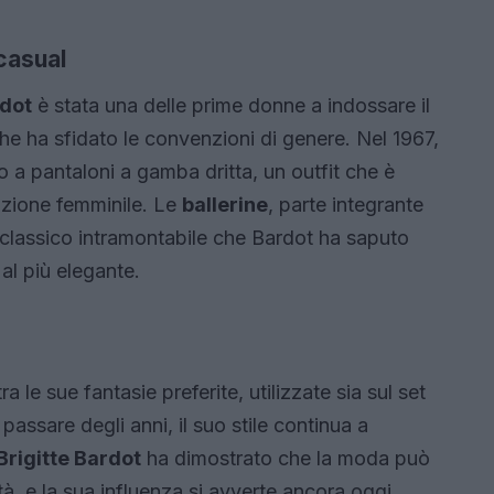
casual
rdot
è stata una delle prime donne a indossare il
he ha sfidato le convenzioni di genere. Nel 1967,
 a pantaloni a gamba dritta, un outfit che è
azione femminile. Le
ballerine
, parte integrante
classico intramontabile che Bardot ha saputo
 al più elegante.
a le sue fantasie preferite, utilizzate sia sul set
passare degli anni, il suo stile continua a
Brigitte Bardot
ha dimostrato che la moda può
à, e la sua influenza si avverte ancora oggi.