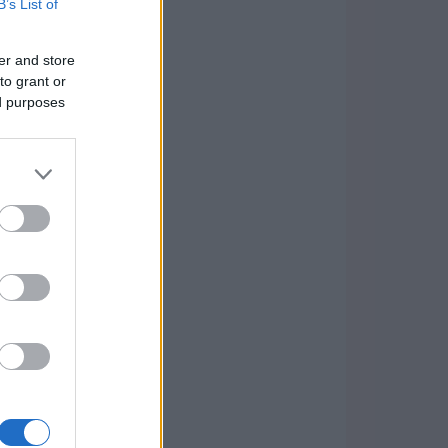
B’s List of
er and store
to grant or
ed purposes