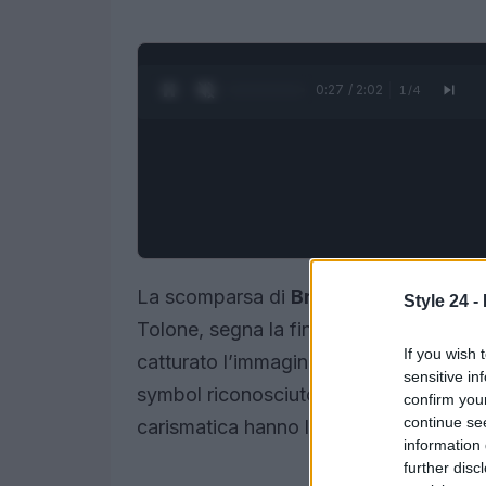
0:28 / 2:02
1
/
4
La scomparsa di
Brigitte Bardot
, avv
Style 24 -
Tolone, segna la fine di un’epoca. Ques
If you wish 
catturato l’immaginazione di tutti a par
sensitive in
symbol riconosciuto a livello internazio
confirm you
continue se
carismatica hanno lasciato un’impronta
information 
further disc