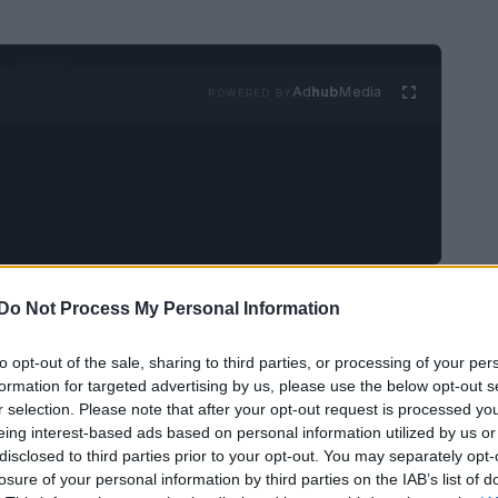
Ad
hub
Media
POWERED BY
enuta a 91 anni nell’ospedale Saint-Jean di
Do Not Process My Personal Information
ta attrice, simbolo del cinema francese, ha
to opt-out of the sale, sharing to third parties, or processing of your per
tire dai suoi
22 anni
, quando è diventata un sex
formation for targeted advertising by us, please use the below opt-out s
nale. La sua bellezza e la sua personalità
r selection. Please note that after your opt-out request is processed y
eing interest-based ads based on personal information utilized by us or
 indelebile nel mondo della moda.
disclosed to third parties prior to your opt-out. You may separately opt-
losure of your personal information by third parties on the IAB’s list of