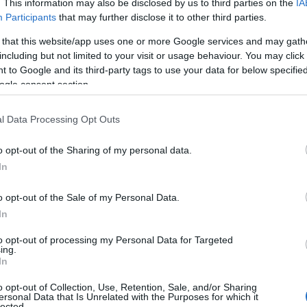
. This information may also be disclosed by us to third parties on the
IA
Participants
that may further disclose it to other third parties.
 that this website/app uses one or more Google services and may gath
including but not limited to your visit or usage behaviour. You may click 
 to Google and its third-party tags to use your data for below specifi
ogle consent section.
l Data Processing Opt Outs
o opt-out of the Sharing of my personal data.
In
o opt-out of the Sale of my Personal Data.
In
to opt-out of processing my Personal Data for Targeted
ing.
empo
In
o opt-out of Collection, Use, Retention, Sale, and/or Sharing
, ma un vero e proprio
fenomeno culturale
. Con
ersonal Data that Is Unrelated with the Purposes for which it
lected.