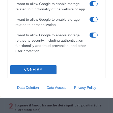
I want to allow Google to enable storage
related to functionality of the website or app.
I want to allow Google to enable storage
related to personalization.
I want to allow Google to enable storage
related to security, including authentication
functionality and fraud prevention, and other
Corsi gratuiti di benessere a Riccione: il programma
user protection.
completo
Beatrice Bonaventura · 6 Ago 2026
CONFIRM
PIÙ LETTI
Data Deletion
Data Access
Privacy Policy
1
Sognare una bara è presagio di morte?
2
Sognare il fango ha anche dei significati positivi (che
ci crediate o no)