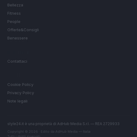
Bellezza
Fitness
People
Offerte&Consigli
Benessere
MAGAZINE
Contattaci
LEGALE
Cookie Policy
Privacy Policy
Note legali
style24.it è una proprietà di AdHub Media S.r.l. — REA 2729933
Copyright © 2026 · Edito da AdHub Media — Italia
Tutti i diritti riservati