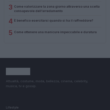
3
Come valorizzare la zona giorno attraverso una scelta
consapevole dell’arredamento
4
È benefico esercitarsi quando si ha il raffreddore?
5
Come ottenere una manicure impeccabile e duratura
Attualità, costume, moda, bellezza, cinema, celebrity,
musica, tv e gossip.
SEZIONI
Lifestyle