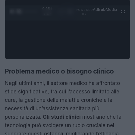
0:28 /
Ad
hub
Media
POWERED
1
/
4
1:47
BY
Problema medico o bisogno clinico
Negli ultimi anni, il settore medico ha affrontato
sfide significative, tra cui l’accesso limitato alle
cure, la gestione delle malattie croniche e la
necessità di un’assistenza sanitaria più
personalizzata.
Gli studi clinici
mostrano che la
tecnologia può svolgere un ruolo cruciale nel
superare questi ostacoli, migliorando l’efficacia