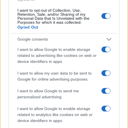
LIFESTYLE
I want to opt-out of Collection, Use,
Retention, Sale, and/or Sharing of my
Personal Data that Is Unrelated with the
Purposes for which it was collected.
Opted Out
Google consents
I want to allow Google to enable storage
related to advertising like cookies on web or
device identifiers in apps.
I want to allow my user data to be sent to
Google for online advertising purposes.
Come riconoscere e risolvere i problemi della lavanda
nel tuo giardino
I want to allow Google to send me
Beatrice Bonaventura · 6 Ago 2026
personalized advertising.
BENESSERE
I want to allow Google to enable storage
related to analytics like cookies on web or
device identifiers in apps.