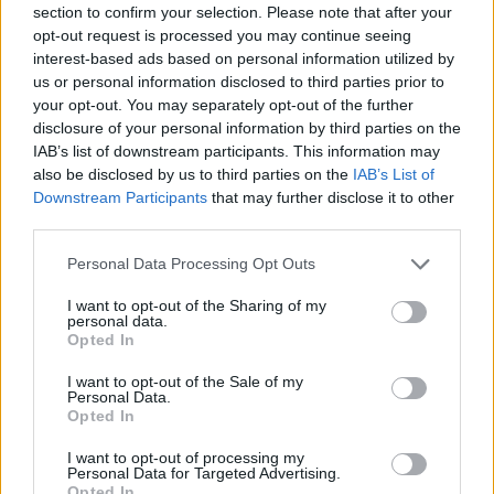
section to confirm your selection. Please note that after your
Continua a leggere
opt-out request is processed you may continue seeing
interest-based ads based on personal information utilized by
us or personal information disclosed to third parties prior to
LIFESTYLE
your opt-out. You may separately opt-out of the further
disclosure of your personal information by third parties on the
IAB’s list of downstream participants. This information may
also be disclosed by us to third parties on the
IAB’s List of
Downstream Participants
that may further disclose it to other
third parties.
Please note that this website/app uses one or more Google
Personal Data Processing Opt Outs
services and may gather and store information including but
not limited to your visit or usage behaviour. You may click to
I want to opt-out of the Sharing of my
personal data.
grant or deny consent to Google and its third-party tags to
Opted In
use your data for below specified purposes in below Google
consent section.
I want to opt-out of the Sale of my
Personal Data.
Dove si terrà Vogue World nel 2027: la scelta di San
Opted In
Francisco
Matteo Pellegrino · 6 Ago 2026
I want to opt-out of processing my
Personal Data for Targeted Advertising.
Opted In