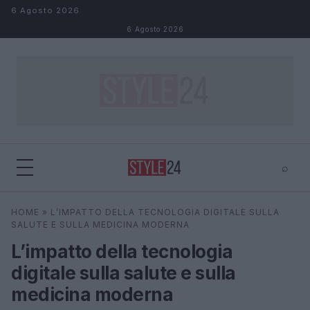
Salta al contenuto
6 Agosto 2026
6 Agosto 2026
⌕
×
⌕
HOME
»
L’IMPATTO DELLA TECNOLOGIA DIGITALE SULLA
Cerca
SALUTE E SULLA MEDICINA MODERNA
L’impatto della tecnologia
digitale sulla salute e sulla
medicina moderna