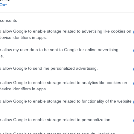
Out
to un calo della fiducia da parte della clientela,
consents
ternative più innovative e meno rischiose. Il
o allow Google to enable storage related to advertising like cookies on
sposta naturale a queste esigenze.
evice identifiers in apps.
o allow my user data to be sent to Google for online advertising
 risposte alla crisi
s.
aratterizzato da scarsità di liquidità. Le banche
to allow Google to send me personalized advertising.
 esigenze dei clienti. Startup come
PayPal
,
o allow Google to enable storage related to analytics like cookies on
rumenti che hanno rivoluzionato i pagamenti,
evice identifiers in apps.
econdo
McKinsey Financial Services
, il settore
o allow Google to enable storage related to functionality of the website
estimenti da 1 miliardo di dollari nel 2008 a oltre
o allow Google to enable storage related to personalization.
o allow Google to enable storage related to security, including