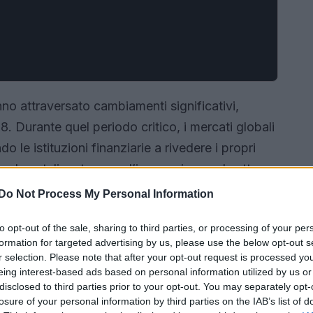
anno attraversato cambiamenti significativi,
08. Durante quel periodo critico, i mercati globali
 le istituzioni finanziarie a rivedere i propri
to da catalizzatore per l’innovazione nel settore
 gestiscono denaro e investimenti.
Do Not Process My Personal Information
to opt-out of the sale, sharing to third parties, or processing of your per
formation for targeted advertising by us, please use the below opt-out s
r selection. Please note that after your opt-out request is processed y
eing interest-based ads based on personal information utilized by us or
disclosed to third parties prior to your opt-out. You may separately opt-
losure of your personal information by third parties on the IAB’s list of