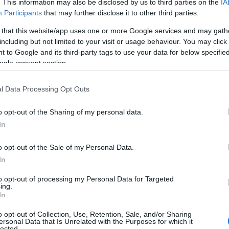
. This information may also be disclosed by us to third parties on the
IA
Participants
that may further disclose it to other third parties.
 that this website/app uses one or more Google services and may gath
including but not limited to your visit or usage behaviour. You may click 
 to Google and its third-party tags to use your data for below specifi
ogle consent section.
l Data Processing Opt Outs
o opt-out of the Sharing of my personal data.
In
risi del 2008
o opt-out of the Sale of my Personal Data.
escata da una serie di fattori, tra cui l’eccessiva
In
e, la bolla immobiliare e l’inefficienza nella
to opt-out of processing my Personal Data for Targeted
o: il PIL degli Stati Uniti ha subito una
ing.
In
so di disoccupazione ha raggiunto il 10%. In
o opt-out of Collection, Use, Retention, Sale, and/or Sharing
 ha compreso l’urgenza di cercare soluzioni più
ersonal Data that Is Unrelated with the Purposes for which it
lected.