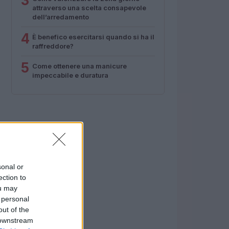
3
attraverso una scelta consapevole
dell’arredamento
4
È benefico esercitarsi quando si ha il
raffreddore?
5
Come ottenere una manicure
impeccabile e duratura
sonal or
ection to
ou may
 personal
out of the
 downstream