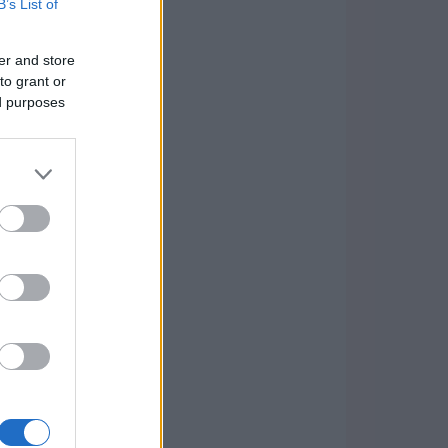
B’s List of
er and store
to grant or
ed purposes