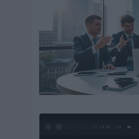
0:28 / 3:16
1
/
4