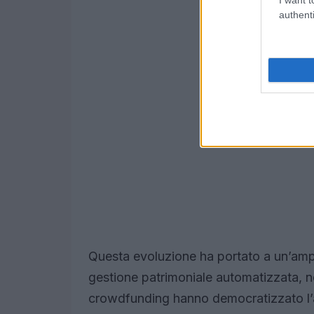
authenti
Questa evoluzione ha portato a un’ampi
gestione patrimoniale automatizzata, 
crowdfunding hanno democratizzato l’