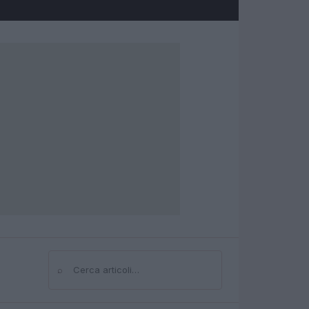
⌕
Cerca