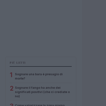
PIÙ LETTI
1
Sognare una bara è presagio di
morte?
2
Sognare il fango ha anche dei
significati positivi (che ci crediate o
no)
Come valorizzare la zona giorno