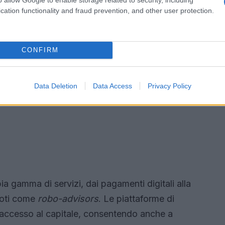
cation functionality and fraud prevention, and other user protection.
CONFIRM
Data Deletion
Data Access
Privacy Policy
a gamma di servizi, dai pagamenti digitali alla
noti come
robo-advisors
. Le piattaforme di
accesso al capitale, consentendo anche a