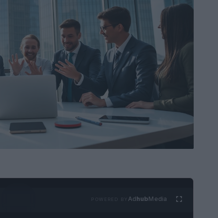
Ad
hub
Media
POWERED BY