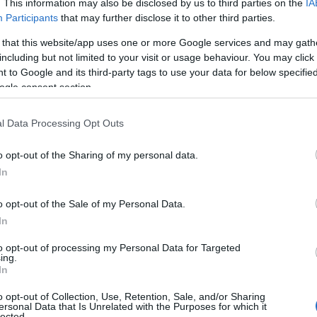
. This information may also be disclosed by us to third parties on the
IA
Participants
that may further disclose it to other third parties.
 that this website/app uses one or more Google services and may gath
including but not limited to your visit or usage behaviour. You may click 
 to Google and its third-party tags to use your data for below specifi
ogle consent section.
l Data Processing Opt Outs
o opt-out of the Sharing of my personal data.
In
a sul giornalismo
o opt-out of the Sale of my Personal Data.
odo in cui si consumano le notizie. La
velocità
In
è sorprendente: bastano un tweet o un post su
to opt-out of processing my Personal Data for Targeted
notizia. Tuttavia, questo fenomeno porta con sé
ing.
In
o opt-out of Collection, Use, Retention, Sale, and/or Sharing
ersonal Data that Is Unrelated with the Purposes for which it
izione. L’aumento della disinformazione e delle
lected.