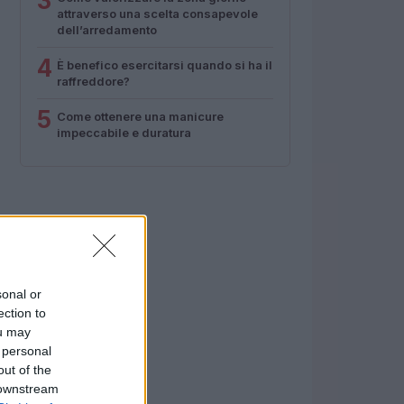
3
attraverso una scelta consapevole
dell’arredamento
4
È benefico esercitarsi quando si ha il
raffreddore?
5
Come ottenere una manicure
impeccabile e duratura
sonal or
ection to
ou may
 personal
out of the
 downstream