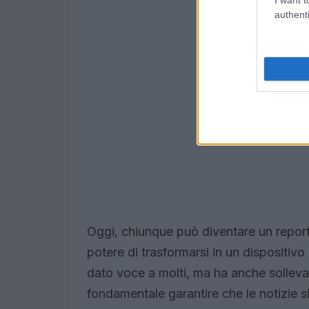
authenti
Oggi, chiunque può diventare un repor
potere di trasformarsi in un dispositivo
dato voce a molti, ma ha anche sollevato
fondamentale garantire che le notizie s