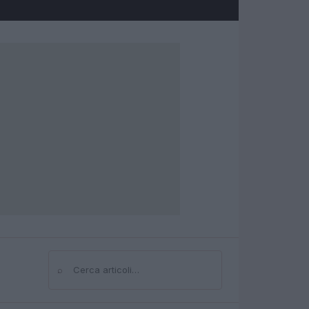
⌕
Cerca