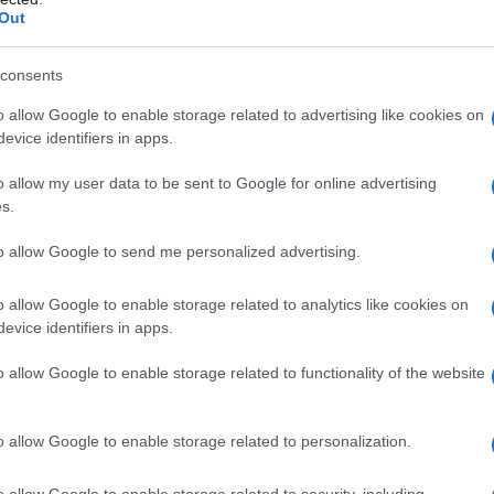
Out
 La veridicità delle notizie lette online è
ma richiede attenzione. I giornalisti devono
consents
ome mai prima d’ora. La fiducia del pubblico è in
o allow Google to enable storage related to advertising like cookies on
evice identifiers in apps.
o allow my user data to be sent to Google for online advertising
l’era digitale
s.
rnalista si è ampliato. Non si tratta più solo di
to allow Google to send me personalized advertising.
listi devono ora essere anche
content creators
,
o allow Google to enable storage related to analytics like cookies on
agendo con il pubblico in tempo reale. Questa
evice identifiers in apps.
cezione del mestiere, evidenziando l’importanza
o allow Google to enable storage related to functionality of the website
o allow Google to enable storage related to personalization.
o allow Google to enable storage related to security, including