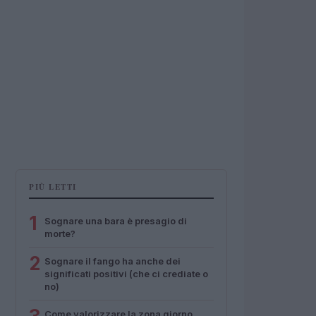
PIÙ LETTI
1
Sognare una bara è presagio di
morte?
2
Sognare il fango ha anche dei
significati positivi (che ci crediate o
no)
Come valorizzare la zona giorno