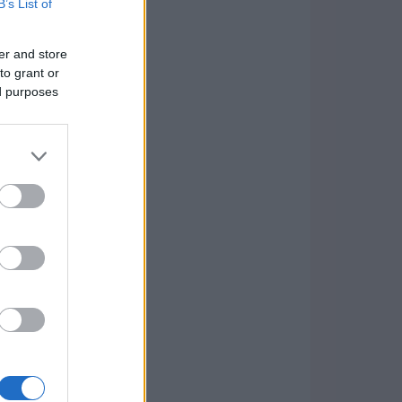
B’s List of
er and store
to grant or
ed purposes