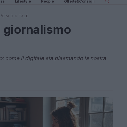
ess
Lifestyle
People
Offerte&Consigli
’ERA DIGITALE
l giornalismo
o: come il digitale sta plasmando la nostra