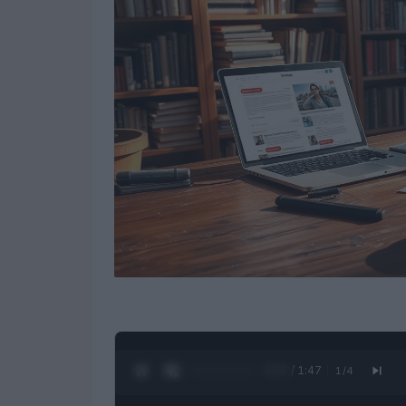
0:28 / 1:47
1
/
4