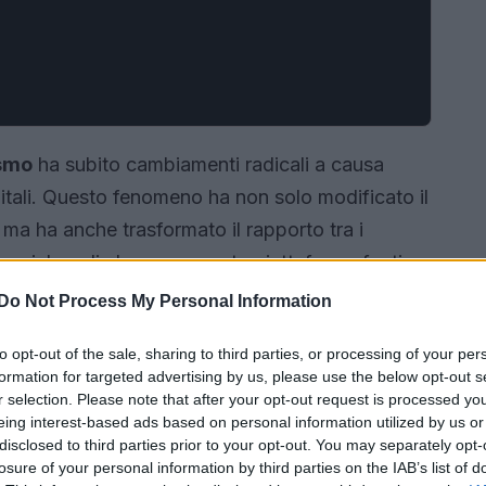
ismo
ha subito cambiamenti radicali a causa
itali. Questo fenomeno ha non solo modificato il
 ma ha anche trasformato il rapporto tra i
i social media ha reso queste piattaforme fonti
diane.
Do Not Process My Personal Information
to opt-out of the sale, sharing to third parties, or processing of your per
formation for targeted advertising by us, please use the below opt-out s
r selection. Please note that after your opt-out request is processed y
eing interest-based ads based on personal information utilized by us or
disclosed to third parties prior to your opt-out. You may separately opt-
losure of your personal information by third parties on the IAB’s list of