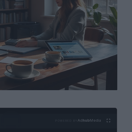
Ad
hub
Media
POWERED BY