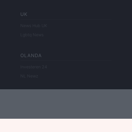
UK
News Hub UK
Lgbtq News
OLANDA
Investeren 24
NL Newz