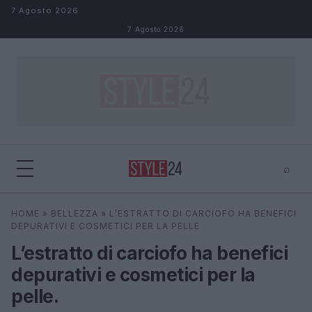
Salta al contenuto
7 Agosto 2026
7 Agosto 2026
⌕
×
⌕
HOME
»
BELLEZZA
»
L’ESTRATTO DI CARCIOFO HA BENEFICI
Cerca
DEPURATIVI E COSMETICI PER LA PELLE
L’estratto di carciofo ha benefici
depurativi e cosmetici per la
pelle.