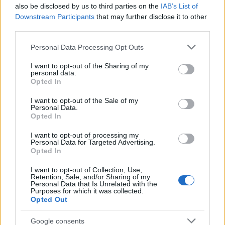
also be disclosed by us to third parties on the
IAB’s List of
Downstream Participants
that may further disclose it to other
third parties.
Please note that this website/app uses one or more Google
Personal Data Processing Opt Outs
services and may gather and store information including but
not limited to your visit or usage behaviour. You may click to
I want to opt-out of the Sharing of my
personal data.
grant or deny consent to Google and its third-party tags to
Opted In
use your data for below specified purposes in below Google
consent section.
Continua a leggere
I want to opt-out of the Sale of my
Personal Data.
Opted In
BELLEZZA
I want to opt-out of processing my
Personal Data for Targeted Advertising.
Opted In
I want to opt-out of Collection, Use,
Retention, Sale, and/or Sharing of my
Personal Data that Is Unrelated with the
Purposes for which it was collected.
Opted Out
Google consents