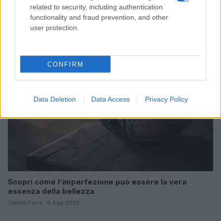
Come preservare il colore dei capelli in estate:
related to security, including authentication
consigli di Niky Epi di Aldo Coppola
functionality and fraud prevention, and other
Cristian Castiglioni · 6 Ago 2026
user protection.
BELLEZZA
CONFIRM
Data Deletion
Data Access
Privacy Policy
Scopri come l’imperfezione può essere la vera
essenza della bellezza
Camilla Fiore · 6 Ago 2026