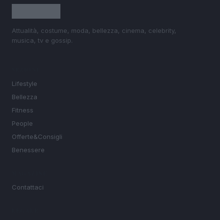
Attualità, costume, moda, bellezza, cinema, celebrity,
musica, tv e gossip.
SEZIONI
Lifestyle
Bellezza
Fitness
People
Offerte&Consigli
Benessere
MAGAZINE
Contattaci
LEGALE