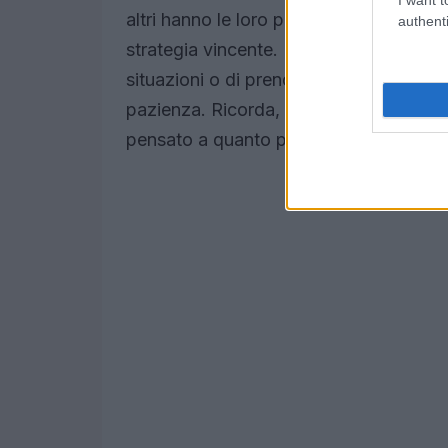
altri hanno le loro paure e insicurezze.
authenti
strategia vincente. Invece, il 23 è un gi
situazioni o di prendere decisioni impu
pazienza. Ricorda, la stagione invita a
pensato a quanto possa essere gratifi