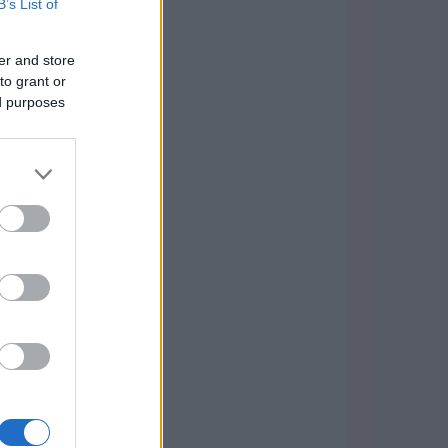
B’s List of
er and store
to grant or
ed purposes