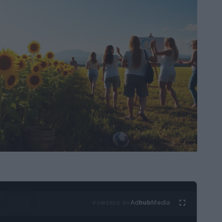
Ad
hub
Media
POWERED BY