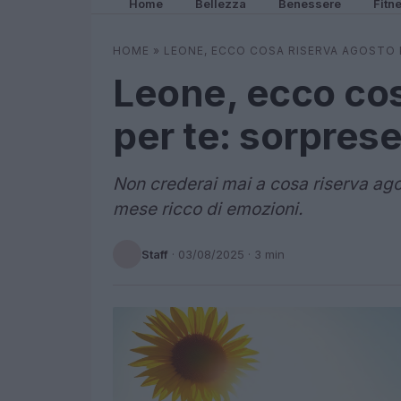
Home
Bellezza
Benessere
Fitn
HOME
»
LEONE, ECCO COSA RISERVA AGOSTO P
Leone, ecco cos
per te: sorprese
Non crederai mai a cosa riserva agos
mese ricco di emozioni.
Staff
·
03/08/2025
· 3 min