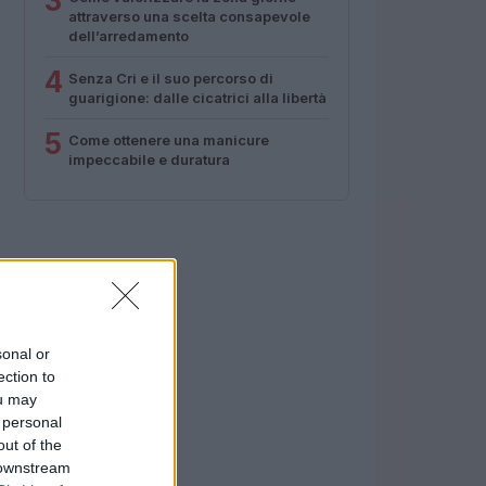
3
attraverso una scelta consapevole
dell’arredamento
4
Senza Cri e il suo percorso di
guarigione: dalle cicatrici alla libertà
5
Come ottenere una manicure
impeccabile e duratura
sonal or
ection to
ou may
 personal
out of the
 downstream