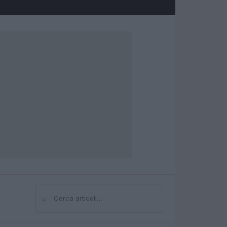
⌕
Cerca