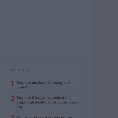
PIÙ LETTI
1
Sognare una bara è presagio di
morte?
2
Sognare il fango ha anche dei
significati positivi (che ci crediate o
no)
Come valorizzare la zona giorno