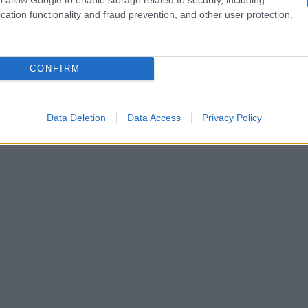
 Essere comprensivi potrebbe rivelarsi la
cation functionality and fraud prevention, and other user protection.
orno da trattare con cautela: evita di forzare
lsive. La dolcezza dell’estate richiede tempo e
CONFIRM
 rallentare e apprezzare ogni attimo. Hai mai
cante ascoltare davvero qualcuno?
Data Deletion
Data Access
Privacy Policy