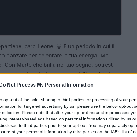
partiene, caro Leone! 🌞 È un periodo in cui il
ano danzare per celebrare la tua energia. Ma
o. Con Marte che brilla nel tuo segno, potresti
ggressivo. Non farti trascinare dall’impulsività,
i avvicina il 10 del mese. Sarà un momento in cui
Do Not Process My Personal Information
ravvento, facendoti sentire meno importante di
to opt-out of the sale, sharing to third parties, or processing of your per
formation for targeted advertising by us, please use the below opt-out s
r selection. Please note that after your opt-out request is processed y
eing interest-based ads based on personal information utilized by us or
disclosed to third parties prior to your opt-out. You may separately opt-
losure of your personal information by third parties on the IAB’s list of