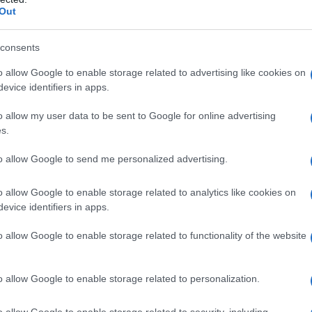
dati che la vera forza risiede nella capacità di
Out
a. Ti sei mai chiesto quanto possa essere
 e scoprirai che può fare la differenza!
consents
o allow Google to enable storage related to advertising like cookies on
municazione e amore
evice identifiers in apps.
o allow my user data to be sent to Google for online advertising
nderà il suo cammino dal giorno 11, riportando
s.
nelle tue idee. Sarà il momento perfetto per
to allow Google to send me personalized advertising.
E non dimentichiamo Venere, che dal 25 in poi ti
ua aura magnetica attirerà attenzioni, e chi non
o allow Google to enable storage related to analytics like cookies on
tta la sua bellezza? 🔥 Ricorda, ogni parola può
evice identifiers in apps.
uno!
o allow Google to enable storage related to functionality of the website
 chiavi del successo
o allow Google to enable storage related to personalization.
uona dose di empatia. Non scordare che anche gli
o allow Google to enable storage related to security, including