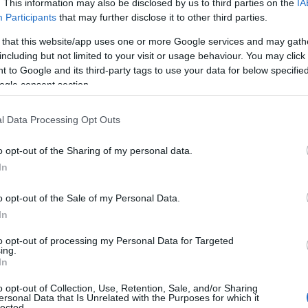
. This information may also be disclosed by us to third parties on the
IA
Participants
that may further disclose it to other third parties.
 that this website/app uses one or more Google services and may gath
including but not limited to your visit or usage behaviour. You may click 
 to Google and its third-party tags to use your data for below specifi
ogle consent section.
l Data Processing Opt Outs
o opt-out of the Sharing of my personal data.
In
o opt-out of the Sale of my Personal Data.
il potere del Leone
In
to opt-out of processing my Personal Data for Targeted
 il tuo spirito competitivo. Questo mese, la tua
ing.
In
ttenzione a non travolgere gli altri con la tua
o opt-out of Collection, Use, Retention, Sale, and/or Sharing
:
riconosci il valore della gentilezza! Anche se
ersonal Data that Is Unrelated with the Purposes for which it
lected.