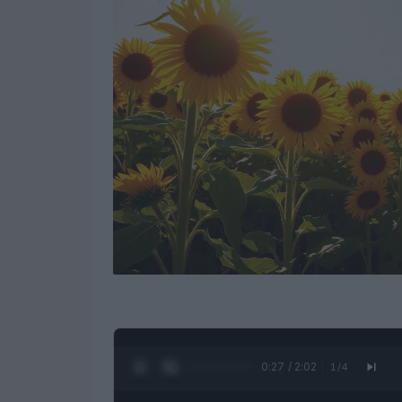
0:28 / 2:02
1
/
4