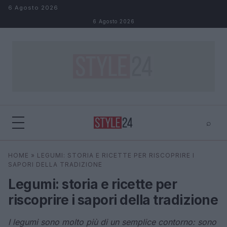
Salta al contenuto
6 Agosto 2026
6 Agosto 2026
⌕
×
⌕
HOME
»
LEGUMI: STORIA E RICETTE PER RISCOPRIRE I
Cerca
SAPORI DELLA TRADIZIONE
Legumi: storia e ricette per
riscoprire i sapori della tradizione
I legumi sono molto più di un semplice contorno: sono