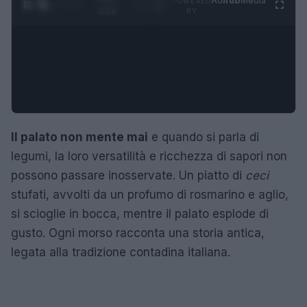
Ad
hub
Media
POWERED
1
/
4
3:16
BY
Il palato non mente mai
e quando si parla di
legumi, la loro versatilità e ricchezza di sapori non
possono passare inosservate. Un piatto di
ceci
stufati, avvolti da un profumo di rosmarino e aglio,
si scioglie in bocca, mentre il palato esplode di
gusto. Ogni morso racconta una storia antica,
legata alla tradizione contadina italiana.