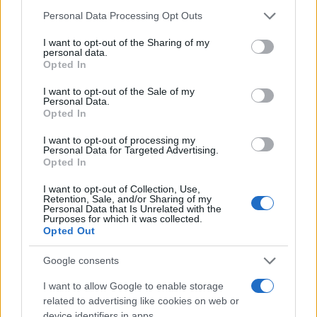
Camilla Fiore · 6 Ago 2026
Please note that this website/app uses one or more Google
Personal Data Processing Opt Outs
services and may gather and store information including but
not limited to your visit or usage behaviour. You may click to
I want to opt-out of the Sharing of my
BELLEZZA
personal data.
grant or deny consent to Google and its third-party tags to
Opted In
use your data for below specified purposes in below Google
consent section.
I want to opt-out of the Sale of my
Personal Data.
Opted In
I want to opt-out of processing my
Personal Data for Targeted Advertising.
Opted In
I want to opt-out of Collection, Use,
Retention, Sale, and/or Sharing of my
Personal Data that Is Unrelated with the
Purposes for which it was collected.
Opted Out
Guida al biondo da supermodel: nuance, balayage e
gloss
Google consents
Cristian Castiglioni · 6 Ago 2026
I want to allow Google to enable storage
related to advertising like cookies on web or
BELLEZZA
device identifiers in apps.