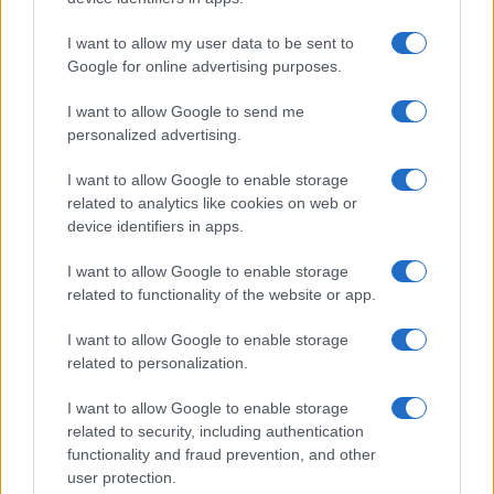
I want to allow my user data to be sent to
Google for online advertising purposes.
I want to allow Google to send me
personalized advertising.
I want to allow Google to enable storage
related to analytics like cookies on web or
device identifiers in apps.
I want to allow Google to enable storage
Capsule di profumi retrò rivisitati: metodo e layering
related to functionality of the website or app.
Camilla Fiore · 6 Ago 2026
I want to allow Google to enable storage
related to personalization.
PIÙ LETTI
I want to allow Google to enable storage
related to security, including authentication
1
Sognare una bara è presagio di morte?
functionality and fraud prevention, and other
user protection.