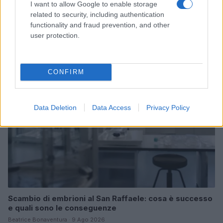
I want to allow Google to enable storage
related to security, including authentication
Nutrienti amici del cervello: omega-3, polifenoli e
functionality and fraud prevention, and other
vitamine B
user protection.
Camilla Fiore · 9 Ago 2026
SALUTE
CONFIRM
Data Deletion
Data Access
Privacy Policy
Scambio di embrioni al San Raffaele: cosa è successo
e quali sono le conseguenze
Beatrice Bonaventura · 9 Ago 2026