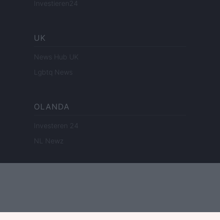
Investieren24
UK
News Hub UK
Lgbtq News
OLANDA
Investeren 24
NL Newz