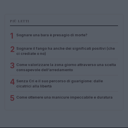
PIÙ LETTI
1
Sognare una bara è presagio di morte?
2
Sognare il fango ha anche dei significati positivi (che
ci crediate o no)
3
Come valorizzare la zona giorno attraverso una scelta
consapevole dell’arredamento
4
Senza Cri e il suo percorso di guarigione: dalle
cicatrici alla libertà
5
Come ottenere una manicure impeccabile e duratura