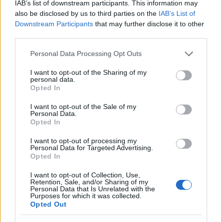
IAB’s list of downstream participants. This information may
also be disclosed by us to third parties on the
IAB’s List of
Downstream Participants
that may further disclose it to other
third parties.
Please note that this website/app uses one or more Google
Personal Data Processing Opt Outs
services and may gather and store information including but
not limited to your visit or usage behaviour. You may click to
I want to opt-out of the Sharing of my
personal data.
grant or deny consent to Google and its third-party tags to
Opted In
use your data for below specified purposes in below Google
consent section.
I want to opt-out of the Sale of my
Continua a leggere
Personal Data.
Opted In
I want to opt-out of processing my
LIFESTYLE
Personal Data for Targeted Advertising.
Opted In
I want to opt-out of Collection, Use,
Retention, Sale, and/or Sharing of my
Personal Data that Is Unrelated with the
Purposes for which it was collected.
Opted Out