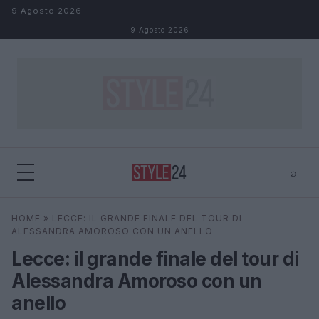
Salta al contenuto
9 Agosto 2026
9 Agosto 2026
⌕
×
⌕
HOME
»
LECCE: IL GRANDE FINALE DEL TOUR DI
Cerca
ALESSANDRA AMOROSO CON UN ANELLO
Lecce: il grande finale del tour di
Alessandra Amoroso con un
anello