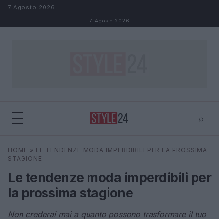
Salta al contenuto
7 Agosto 2026
7 Agosto 2026
⌕
×
⌕
HOME
»
LE TENDENZE MODA IMPERDIBILI PER LA PROSSIMA
Cerca
STAGIONE
Le tendenze moda imperdibili per
la prossima stagione
Non crederai mai a quanto possono trasformare il tuo