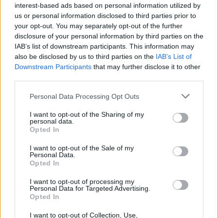
nel quotidiano, trasformando look da sera in outfit
interest-based ads based on personal information utilized by
memorabili. Indossali con un blazer oversize o un
us or personal information disclosed to third parties prior to
your opt-out. You may separately opt-out of the further
bomber in pelle per un contrasto perfetto. Non
disclosure of your personal information by third parties on the
perdere l’occasione di brillare in ogni occasione!
Sei
IAB’s list of downstream participants. This information may
pronta a far scintillare il tuo stile?
also be disclosed by us to third parties on the
IAB’s List of
Downstream Participants
that may further disclose it to other
third parties.
La moda per l’autunno inverno 2025-2026 è pronta
a conquistarti. Qual è il tuo modello preferito? Fai
Please note that this website/app uses one or more Google
Personal Data Processing Opt Outs
services and may gather and store information including but
sapere nei commenti e preparati a esplorare il tuo
not limited to your visit or usage behaviour. You may click to
I want to opt-out of the Sharing of my
guardaroba!
personal data.
grant or deny consent to Google and its third-party tags to
Opted In
use your data for below specified purposes in below Google
consent section.
I want to opt-out of the Sale of my
Personal Data.
AUTORE
Opted In
Staff
I want to opt-out of processing my
Personal Data for Targeted Advertising.
Opted In
I want to opt-out of Collection, Use,