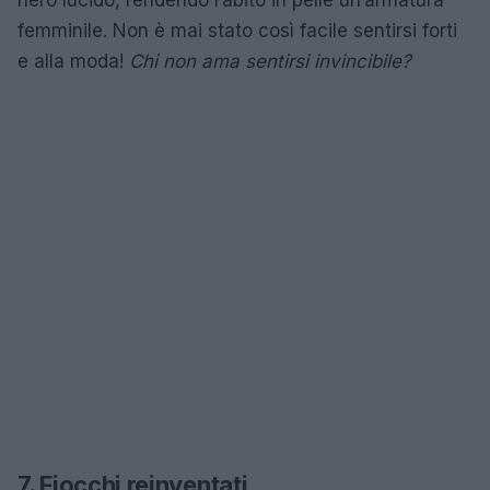
nero lucido, rendendo l’abito in pelle un’armatura
femminile. Non è mai stato così facile sentirsi forti
e alla moda!
Chi non ama sentirsi invincibile?
7. Fiocchi reinventati