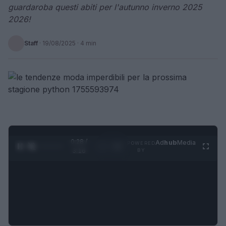
guardaroba questi abiti per l'autunno inverno 2025
2026!
Staff
·
19/08/2025
· 4 min
0:29 /
Ad
hub
Media
POWERED
1
/
4
3:16
BY