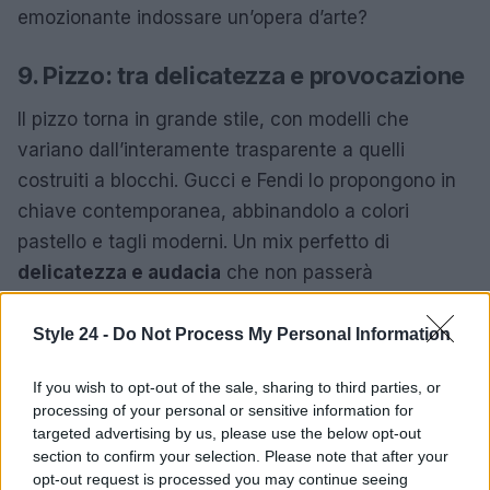
emozionante indossare un’opera d’arte?
9. Pizzo: tra delicatezza e provocazione
Il pizzo torna in grande stile, con modelli che
variano dall’interamente trasparente a quelli
costruiti a blocchi. Gucci e Fendi lo propongono in
chiave contemporanea, abbinandolo a colori
pastello e tagli moderni. Un mix perfetto di
delicatezza e audacia
che non passerà
inosservato! Chi non vorrebbe essere al centro
dell’attenzione?
Style 24 -
Do Not Process My Personal Information
10. Brillantezza per ogni occasione
If you wish to opt-out of the sale, sharing to third parties, or
processing of your personal or sensitive information for
Non c’è mai stato un momento migliore per brillare!
targeted advertising by us, please use the below opt-out
section to confirm your selection. Please note that after your
Dolce & Gabbana e Dsquared2 portano le paillettes
opt-out request is processed you may continue seeing