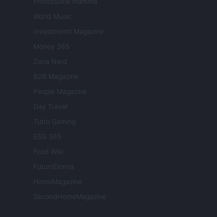
Professione mamma
World Music
Investimenti Magazine
Money 365
Zona Nerd
B2B Magazine
People Magazine
Day Travel
Tutto Gaming
ESG 365
Food Wiki
FuturoDonna
HomeMagazine
SecondHomeMagazine