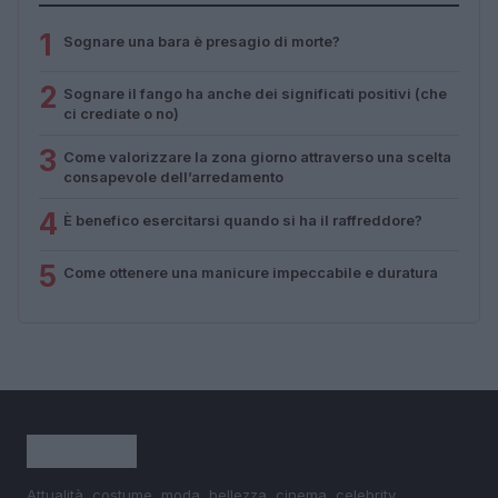
1
Sognare una bara è presagio di morte?
2
Sognare il fango ha anche dei significati positivi (che
ci crediate o no)
3
Come valorizzare la zona giorno attraverso una scelta
consapevole dell’arredamento
4
È benefico esercitarsi quando si ha il raffreddore?
5
Come ottenere una manicure impeccabile e duratura
Attualità, costume, moda, bellezza, cinema, celebrity,