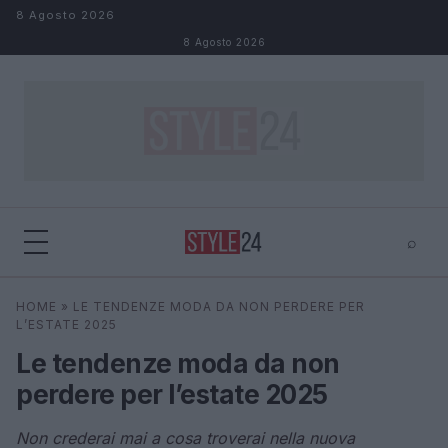
Salta al contenuto
8 Agosto 2026
8 Agosto 2026
⌕
×
⌕
HOME
»
LE TENDENZE MODA DA NON PERDERE PER
Cerca
L’ESTATE 2025
Le tendenze moda da non
perdere per l’estate 2025
Non crederai mai a cosa troverai nella nuova