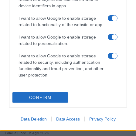
device identifiers in apps.
Dieta cervello-friendly: abbinamenti eleganti per
focus e memoria
I want to allow Google to enable storage
Camilla Fiore · 8 Ago 2026
related to functionality of the website or app.
FITNESS
I want to allow Google to enable storage
related to personalization.
I want to allow Google to enable storage
related to security, including authentication
functionality and fraud prevention, and other
user protection.
CONFIRM
Data Deletion
Data Access
Privacy Policy
Come scegliere un fitness tracker elegante e
funzionale
Camilla Fiore · 8 Ago 2026