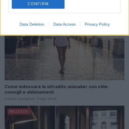
CONFIRM
BELLEZZA
Data Deletion
Data Access
Privacy Policy
Come indossare le infradito animalier con stile:
consigli e abbinamenti
Cristian Castiglioni · 6 Ago 2026
BELLEZZA