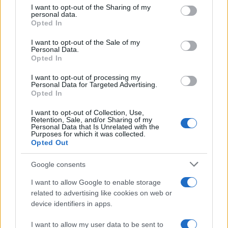
complesso si estende su oltre 16.000 metri quadrati
not limited to your visit or usage behaviour. You may click to
I want to opt-out of the Sharing of my
personal data.
con percorsi termali, saune, rituali, aree relax e
grant or deny consent to Google and its third-party tags to
Opted In
use your data for below specified purposes in below Google
dieci vasche alimentate da acque termali
consent section.
I want to opt-out of the Sale of my
certificate dal Ministero della Salute.
Personal Data.
Opted In
I want to opt-out of processing my
Personal Data for Targeted Advertising.
AUTORE
Opted In
Camilla Fiore
I want to opt-out of Collection, Use,
Camilla Fiore, da Verona, annotò la prima
Retention, Sale, and/or Sharing of my
review dopo aver testato un siero durante la
Personal Data that Is Unrelated with the
Purposes for which it was collected.
Fiera della Cosmesi: quell’articolo cambiò la
Opted Out
linea editoriale dedicata alla prova prodotto.
Propone rubriche con taglio rigoroso e porta
Google consents
in redazione la precisione di chi colleziona
vecchi campionari.
I want to allow Google to enable storage
related to advertising like cookies on web or
device identifiers in apps.
I want to allow my user data to be sent to