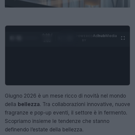
0:29 /
Ad
hub
Media
POWERED
1
/
4
2:02
BY
Giugno 2026 è un mese ricco di novità nel mondo
della
bellezza
. Tra collaborazioni innovative, nuove
fragranze e pop-up eventi, il settore è in fermento.
Scopriamo insieme le tendenze che stanno
definendo l’estate della bellezza.