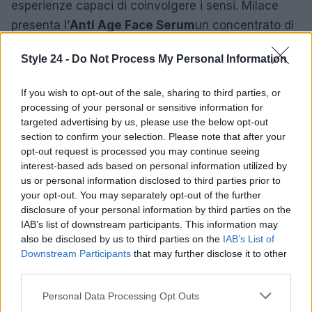
esperienze capaci di coinvolgere i sensi. Milace
presenta l’
Anti Age Face Serum
un concentrato di
vitalità per la pelle con estratto di zafferano e
Style 24 -
Do Not Process My Personal Information
collagene marino.
If you wish to opt-out of the sale, sharing to third parties, or
Pop-up eventi: Terme De Montel Milano
processing of your personal or sensitive information for
targeted advertising by us, please use the below opt-out
Dal 16 al 18 giugno, Terme De Montel Milano porta
section to confirm your selection. Please note that after your
il benessere nel cuore della città con il primo pop-
opt-out request is processed you may continue seeing
interest-based ads based on personal information utilized by
up store in Corso Garibaldi 50. Uno spazio aperto a
us or personal information disclosed to third parties prior to
cittadini, turisti e curiosi per scoprire da vicino la
your opt-out. You may separately opt-out of the further
nuova
sorgente urbana di benessere
che ha
disclosure of your personal information by third parties on the
IAB’s list of downstream participants. This information may
riportato a Milano la tradizione termale.
also be disclosed by us to third parties on the
IAB’s List of
Downstream Participants
that may further disclose it to other
Il pop-up offre un’anticipazione del più grande
third parties.
parco termale naturale dell’area milanese, sorto dal
Please note that this website/app uses one or more Google
Personal Data Processing Opt Outs
restauro delle storiche ex Scuderie De Montel. Il
services and may gather and store information including but