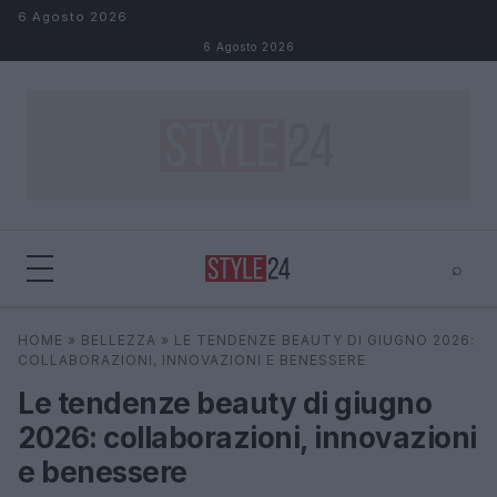
Salta al contenuto
6 Agosto 2026
6 Agosto 2026
⌕
×
⌕
HOME
»
BELLEZZA
»
LE TENDENZE BEAUTY DI GIUGNO 2026:
Cerca
COLLABORAZIONI, INNOVAZIONI E BENESSERE
Le tendenze beauty di giugno
2026: collaborazioni, innovazioni
e benessere