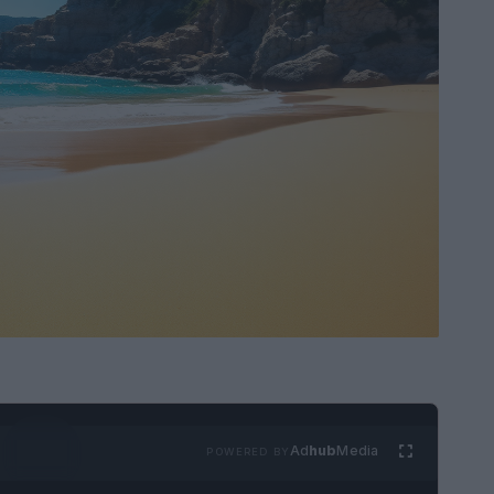
Ad
hub
Media
POWERED BY