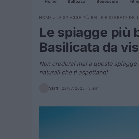
Home
Bellezza
Benessere
Fitn
HOME
»
LE SPIAGGE PIÙ BELLE E SEGRETE DEL
Le spiagge più b
Basilicata da vi
Non crederai mai a queste spiagge in
naturali che ti aspettano!
Staff
·
22/07/2025
· 3 min