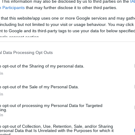
. This information may also be disclosed by us to third parties on the
IA
Participants
that may further disclose it to other third parties.
 that this website/app uses one or more Google services and may gath
including but not limited to your visit or usage behaviour. You may click 
 to Google and its third-party tags to use your data for below specifi
ogle consent section.
l Data Processing Opt Outs
o opt-out of the Sharing of my personal data.
In
 e bellezza si incontrano
o opt-out of the Sale of my Personal Data.
In
gico di grande rilevanza, ma anche una delle
to opt-out of processing my Personal Data for Targeted
sto luogo incantevole, affacciato sul Mar Ionio,
ing.
In
e distese di sabbia dorata. Le pinete che
o opt-out of Collection, Use, Retention, Sale, and/or Sharing
fera suggestiva, perfetta per una giornata di
ersonal Data that Is Unrelated with the Purposes for which it
lected.