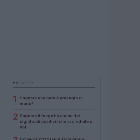
PIÙ LETTI
1
Sognare una bara è presagio di
morte?
2
Sognare il fango ha anche dei
significati positivi (che ci crediate o
no)
Come valorizzare la zona giorno