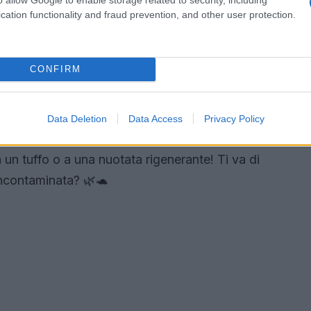
cation functionality and fraud prevention, and other user protection.
aturale da scoprire
lucana. Qui troverai la
Riserva Naturale di
CONFIRM
 gli amanti della natura possono osservare la
 marine che depongono le uova. La spiaggia rosa
ione, offrendo un mix di relax e avventura. Con
Data Deletion
Data Access
Privacy Policy
correre ore di tranquillità, ma se sei in vena di
a un tuffo o a una nuotata rigenerante! Ti va di
incontaminata? 🌿🐢