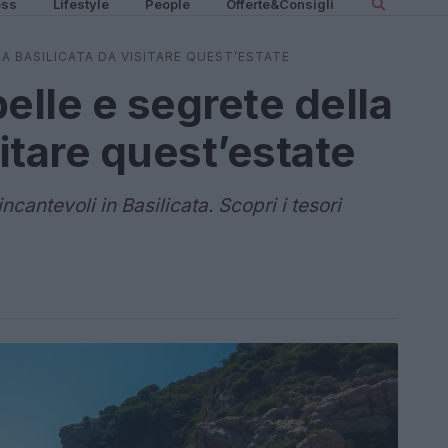
ess
Lifestyle
People
Offerte&Consigli
LA BASILICATA DA VISITARE QUEST’ESTATE
elle e segrete della
sitare quest’estate
cantevoli in Basilicata. Scopri i tesori