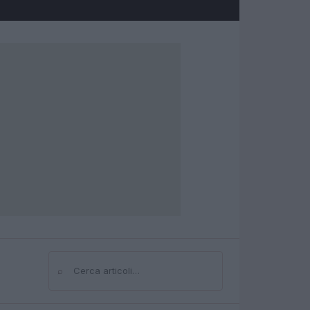
⌕
Cerca