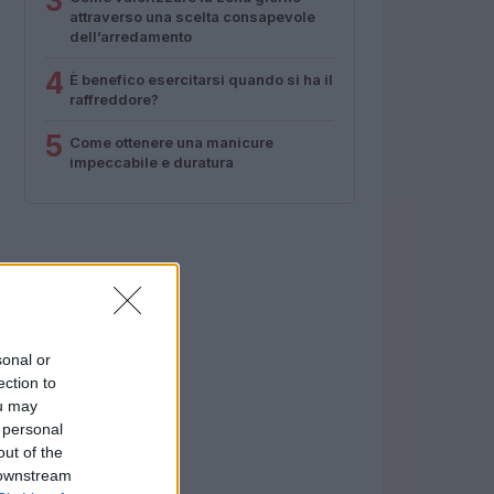
3
attraverso una scelta consapevole
dell’arredamento
4
È benefico esercitarsi quando si ha il
raffreddore?
5
Come ottenere una manicure
impeccabile e duratura
sonal or
ection to
ou may
 personal
out of the
 downstream