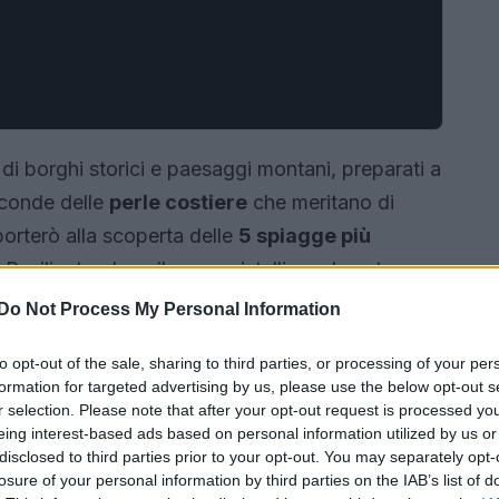
a di borghi storici e paesaggi montani, preparati a
sconde delle
perle costiere
che meritano di
 porterò alla scoperta delle
5 spiagge più
 Basilicata, dove il mare cristallino e la natura
indimenticabile. Sei pronto a scoprire questi
Do Not Process My Personal Information
to opt-out of the sale, sharing to third parties, or processing of your per
formation for targeted advertising by us, please use the below opt-out s
r selection. Please note that after your opt-out request is processed y
eing interest-based ads based on personal information utilized by us or
disclosed to third parties prior to your opt-out. You may separately opt-
losure of your personal information by third parties on the IAB’s list of