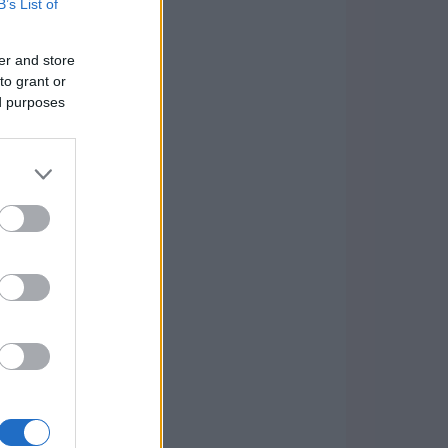
B’s List of
er and store
to grant or
ed purposes