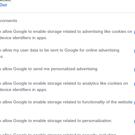
praticare sport acquatici, come il kayak, rende
Out
rosi. E tu, sei pronto a metterti alla prova?
antiche, che ti trasporteranno indietro nel tempo!
consents
o allow Google to enable storage related to advertising like cookies on
evice identifiers in apps.
paradiso pet-friendly
o allow my user data to be sent to Google for online advertising
s.
ci si distingue per le sue spiagge adatte anche
to allow Google to send me personalized advertising.
na di Pisticci offre otto chilometri di costa con
e il
Lido di San Basilio
e il
Riva dei Ginepri
.
o allow Google to enable storage related to analytics like cookies on
 sabbia fine e bianca, che ricorda le mete
evice identifiers in apps.
 una delle prime spiagge
plastic free
d’Italia, dove
o allow Google to enable storage related to functionality of the website
to per una giornata di sole con tutta la famiglia,
giornata in riva al mare con il tuo cane mentre il
o allow Google to enable storage related to personalization.
o allow Google to enable storage related to security, including