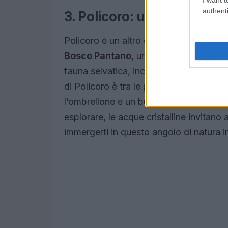
authenti
3. Policoro: un paradiso n
Policoro è un altro gioiello della costa 
Bosco Pantano
, un luogo magico dove
fauna selvatica, incluse le tartarughe
di Policoro è tra le più amate della reg
l’ombrellone e un buon libro, potrai tras
esplorare, le acque cristalline invitano 
immergerti in questo angolo di natura 