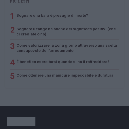
PIÙ LETTI
1
Sognare una bara è presagio di morte?
2
Sognare il fango ha anche dei significati positivi (che
ci crediate o no)
3
Come valorizzare la zona giorno attraverso una scelta
consapevole dell’arredamento
4
È benefico esercitarsi quando si ha il raffreddore?
5
Come ottenere una manicure impeccabile e duratura