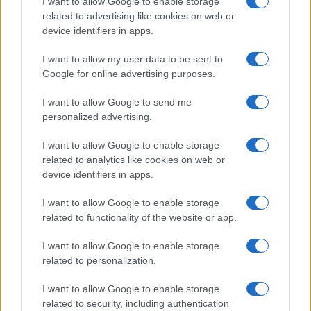
I want to allow Google to enable storage
related to advertising like cookies on web or
device identifiers in apps.
Dove si terrà Vogue World nel 2027: la scelta di San
Francisco
I want to allow my user data to be sent to
Matteo Pellegrino · 6 Ago 2026
Google for online advertising purposes.
LIFESTYLE
I want to allow Google to send me
personalized advertising.
I want to allow Google to enable storage
related to analytics like cookies on web or
device identifiers in apps.
I want to allow Google to enable storage
related to functionality of the website or app.
I want to allow Google to enable storage
related to personalization.
Come riconoscere e risolvere i problemi della lavanda
I want to allow Google to enable storage
nel tuo giardino
related to security, including authentication