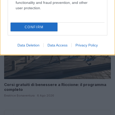
Beatrice Bonaventura · 6 Ago 2026
functionality and fraud prevention, and other
user protection.
BENESSERE
CONFIRM
Data Deletion
Data Access
Privacy Policy
Corsi gratuiti di benessere a Riccione: il programma
completo
Beatrice Bonaventura · 6 Ago 2026