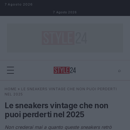
Salta al contenuto
7 Agosto 2026
7 Agosto 2026
⌕
×
⌕
HOME
»
LE SNEAKERS VINTAGE CHE NON PUOI PERDERTI
Cerca
NEL 2025
Le sneakers vintage che non
puoi perderti nel 2025
Non crederai mai a quanto queste sneakers retrò