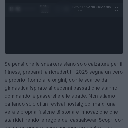
0:29 /
Ad
hub
Media
POWERED
1
/
4
3:16
BY
Se pensi che le sneakers siano solo calzature per il
fitness, preparati a ricrederti! Il 2025 segna un vero
e proprio ritorno alle origini, con le scarpe da
ginnastica ispirate ai decenni passati che stanno
dominando le passerelle e le strade. Non stiamo
parlando solo di un revival nostalgico, ma di una
vera e propria fusione di storia e innovazione che
sta ridefinendo le regole del casualwear. Scopri con
noi come queste icone possono arricchire il tuo