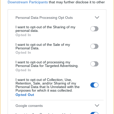
Downstream Participants
that may further disclose it to other
third parties.
Please note that this website/app uses one or more Google
Personal Data Processing Opt Outs
services and may gather and store information including but
not limited to your visit or usage behaviour. You may click to
I want to opt-out of the Sharing of my
personal data.
grant or deny consent to Google and its third-party tags to
Opted In
use your data for below specified purposes in below Google
Continua a leggere
consent section.
I want to opt-out of the Sale of my
Personal Data.
Opted In
LIFESTYLE
I want to opt-out of processing my
Personal Data for Targeted Advertising.
Opted In
I want to opt-out of Collection, Use,
Retention, Sale, and/or Sharing of my
Personal Data that Is Unrelated with the
Purposes for which it was collected.
Opted Out
Google consents