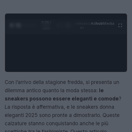
0:28 /
Ad
hub
Media
POWERED
1
/
4
2:02
BY
Con l’arrivo della stagione fredda, si presenta un
dilemma antico quanto la moda stessa:
le
sneakers possono essere eleganti e comode
?
La risposta è affermativa, e le sneakers donna
eleganti 2025 sono pronte a dimostrarlo. Queste
calzature stanno conquistando anche le più
scettiche tra le fashioniste. Questo articolo