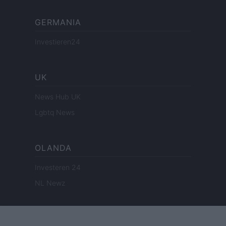
GERMANIA
Investieren24
UK
News Hub UK
Lgbtq News
OLANDA
Investeren 24
NL Newz