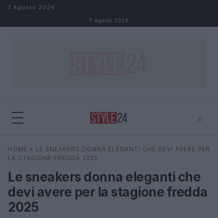
Salta al contenuto
7 Agosto 2026
7 Agosto 2026
⌕
×
⌕
HOME
»
LE SNEAKERS DONNA ELEGANTI CHE DEVI AVERE PER
Cerca
LA STAGIONE FREDDA 2025
Le sneakers donna eleganti che
devi avere per la stagione fredda
2025