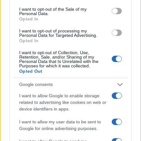
use your data for below specified purposes in below Google
consent section.
I want to opt-out of the Sale of my
Personal Data.
Opted In
I want to opt-out of processing my
Personal Data for Targeted Advertising.
Opted In
I want to opt-out of Collection, Use,
Retention, Sale, and/or Sharing of my
Personal Data that Is Unrelated with the
Purposes for which it was collected.
Guida sensoriale: note aromatiche per focalizzazione,
Opted Out
relax e buonumore
Camilla Fiore · 7 Ago 2026
Google consents
I want to allow Google to enable storage
FITNESS
related to advertising like cookies on web or
device identifiers in apps.
I want to allow my user data to be sent to
Google for online advertising purposes.