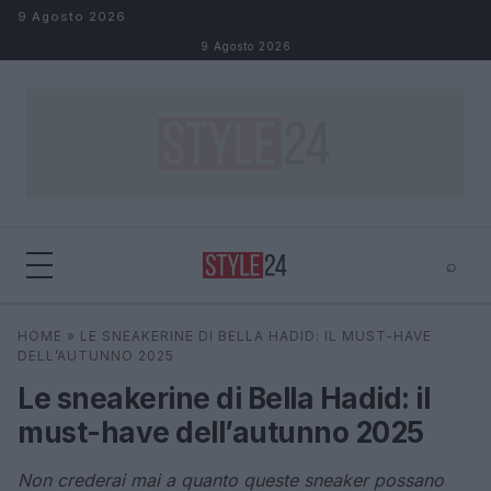
Salta al contenuto
9 Agosto 2026
9 Agosto 2026
⌕
×
⌕
HOME
»
LE SNEAKERINE DI BELLA HADID: IL MUST-HAVE
Cerca
DELL’AUTUNNO 2025
Le sneakerine di Bella Hadid: il
must-have dell’autunno 2025
Non crederai mai a quanto queste sneaker possano