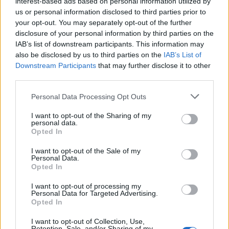
interest-based ads based on personal information utilized by
us or personal information disclosed to third parties prior to
your opt-out. You may separately opt-out of the further
disclosure of your personal information by third parties on the
IAB’s list of downstream participants. This information may
also be disclosed by us to third parties on the
IAB’s List of
Downstream Participants
that may further disclose it to other
third parties.
Please note that this website/app uses one or more Google
Personal Data Processing Opt Outs
services and may gather and store information including but
not limited to your visit or usage behaviour. You may click to
I want to opt-out of the Sharing of my
personal data.
grant or deny consent to Google and its third-party tags to
Opted In
use your data for below specified purposes in below Google
consent section.
I want to opt-out of the Sale of my
Personal Data.
Opted In
I want to opt-out of processing my
Personal Data for Targeted Advertising.
Continua a leggere
Opted In
I want to opt-out of Collection, Use,
Retention, Sale, and/or Sharing of my
BELLEZZA