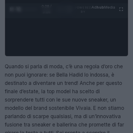
0:29 /
Ad
hub
Media
POWERED
1
/
4
3:16
BY
Quando si parla di moda, c’è una regola d’oro che
non puoi ignorare: se Bella Hadid lo indossa, è
destinato a diventare un trend! Anche per questo
finale d’estate, la top model ha scelto di
sorprendere tutti con le sue nuove sneaker, un
modello del brand sostenibile Vivaia. E non stiamo
parlando di scarpe qualsiasi, ma di un’innovativa
fusione tra sneaker e ballerina che promette di far
girare la testa a tutti. Sei pronta a scoprire il