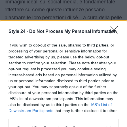
immagini ideali sui social media, è fondamentale
riflettere su come queste influenze possano
plasmare le loro percezioni di sé. La cura della pelle
dovrebbe rimanere un’attività occasionale e
Style 24 -
Do Not Process My Personal Information
giocosa, piuttosto che diventare un impegno
quotidiano.
If you wish to opt-out of the sale, sharing to third parties, or
processing of your personal or sensitive information for
Nonostante l’intenzione di Shay Mitchell di offrire
targeted advertising by us, please use the below opt-out
prodotti sicuri e divertenti, è essenziale valutare le
section to confirm your selection. Please note that after your
opt-out request is processed you may continue seeing
conseguenze
a lungo termine di tali scelte per
interest-based ads based on personal information utilized by
l’infanzia e il benessere psicologico dei bambini.
us or personal information disclosed to third parties prior to
your opt-out. You may separately opt-out of the further
disclosure of your personal information by third parties on the
IAB’s list of downstream participants. This information may
AUTORE
also be disclosed by us to third parties on the
IAB’s List of
Staff
Downstream Participants
that may further disclose it to other
third parties.
Please note that this website/app uses one or more Google