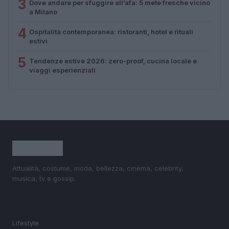
3
Dove andare per sfuggire all’afa: 5 mete fresche vicino
a Milano
4
Ospitalità contemporanea: ristoranti, hotel e rituali
estivi
5
Tendenze estive 2026: zero-proof, cucina locale e
viaggi esperienziali
Attualità, costume, moda, bellezza, cinema, celebrity,
musica, tv e gossip.
SEZIONI
Lifestyle