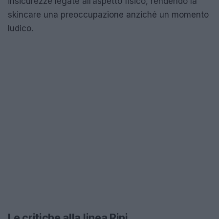
insicurezze legate all’aspetto fisico, rendendo la
skincare una preoccupazione anziché un momento
ludico.
Le critiche alla linea Rini