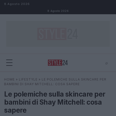
Salta al contenuto
8 Agosto 2026
8 Agosto 2026
⌕
×
⌕
HOME
»
LIFESTYLE
»
LE POLEMICHE SULLA SKINCARE PER
Cerca
BAMBINI DI SHAY MITCHELL: COSA SAPERE
Le polemiche sulla skincare per
bambini di Shay Mitchell: cosa
sapere