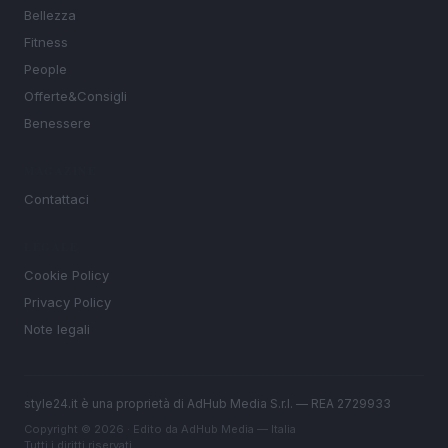
Bellezza
Fitness
People
Offerte&Consigli
Benessere
MAGAZINE
Contattaci
LEGALE
Cookie Policy
Privacy Policy
Note legali
style24.it è una proprietà di AdHub Media S.r.l. — REA 2729933
Copyright © 2026 · Edito da AdHub Media — Italia
Tutti i diritti riservati