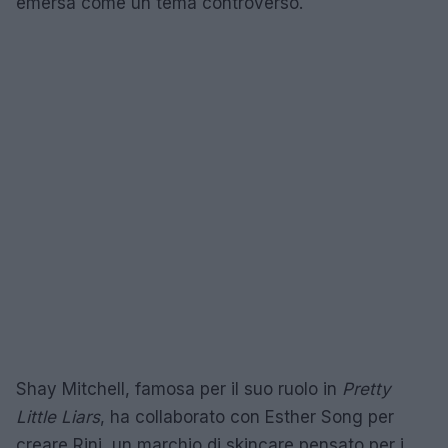
emersa come un tema controverso.
Shay Mitchell, famosa per il suo ruolo in
Pretty
Little Liars
, ha collaborato con Esther Song per
creare Rini, un marchio di skincare pensato per i