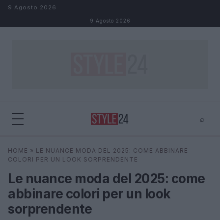
Salta al contenuto
9 Agosto 2026
9 Agosto 2026
⌕
×
⌕
HOME
»
LE NUANCE MODA DEL 2025: COME ABBINARE
Cerca
COLORI PER UN LOOK SORPRENDENTE
Le nuance moda del 2025: come
abbinare colori per un look
sorprendente