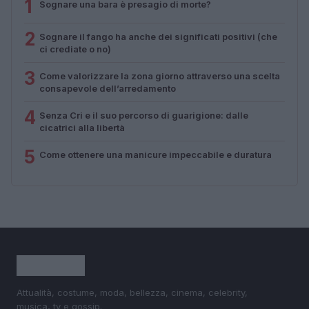
1
Sognare una bara è presagio di morte?
2
Sognare il fango ha anche dei significati positivi (che
ci crediate o no)
3
Come valorizzare la zona giorno attraverso una scelta
consapevole dell’arredamento
4
Senza Cri e il suo percorso di guarigione: dalle
cicatrici alla libertà
5
Come ottenere una manicure impeccabile e duratura
Attualità, costume, moda, bellezza, cinema, celebrity,
musica, tv e gossip.