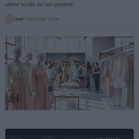
ultime novità da non perdere.
Staff
·
17/01/2026
· 4 min
0:29 /