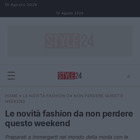
Salta al contenuto
10 Agosto 2026
10 Agosto 2026
⌕
×
⌕
HOME
»
LE NOVITÀ FASHION DA NON PERDERE QUESTO
Cerca
WEEKEND
Le novità fashion da non perdere
questo weekend
Preparati a immergerti nel mondo della moda con le