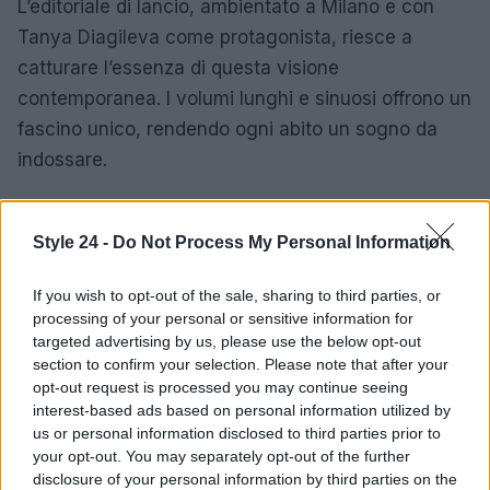
L’editoriale di lancio, ambientato a Milano e con
Tanya Diagileva come protagonista, riesce a
catturare l’essenza di questa visione
contemporanea. I volumi lunghi e sinuosi offrono un
fascino unico, rendendo ogni abito un sogno da
indossare.
Infine,
Parajumpers
ha lanciato il
Winter Union
Parka
, un capospalla che celebra l’unità e la
Style 24 -
Do Not Process My Personal Information
passione per la montagna. Realizzato con materiali
If you wish to opt-out of the sale, sharing to third parties, or
tecnici di alta qualità, questo parka non è solo un
processing of your personal or sensitive information for
capo d’abbigliamento, ma un simbolo di comunità e
targeted advertising by us, please use the below opt-out
rispetto per la natura.
section to confirm your selection. Please note that after your
opt-out request is processed you may continue seeing
interest-based ads based on personal information utilized by
Concludendo, il weekend è l’occasione perfetta per
us or personal information disclosed to third parties prior to
esplorare queste nuove tendenze e scoprire i pezzi
your opt-out. You may separately opt-out of the further
unici che possono arricchire il tuo guardaroba. Che
disclosure of your personal information by third parties on the