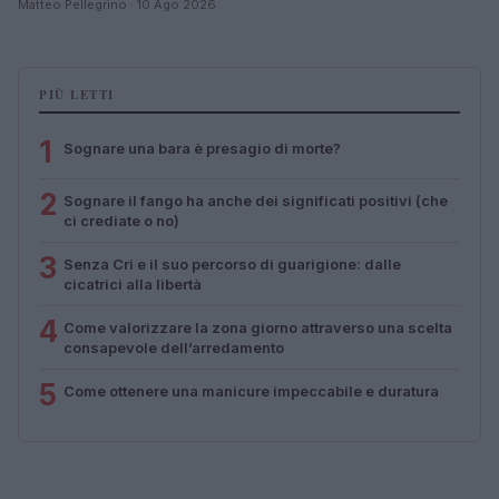
Matteo Pellegrino · 10 Ago 2026
PIÙ LETTI
1
Sognare una bara è presagio di morte?
2
Sognare il fango ha anche dei significati positivi (che
ci crediate o no)
3
Senza Cri e il suo percorso di guarigione: dalle
cicatrici alla libertà
4
Come valorizzare la zona giorno attraverso una scelta
consapevole dell’arredamento
5
Come ottenere una manicure impeccabile e duratura