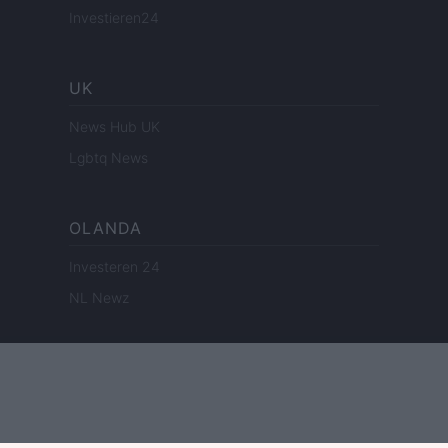
Investieren24
UK
News Hub UK
Lgbtq News
OLANDA
Investeren 24
NL Newz