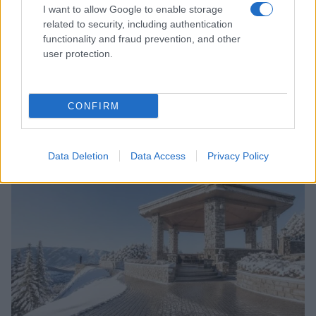
I want to allow Google to enable storage
related to security, including authentication
functionality and fraud prevention, and other
user protection.
Makeup timeless effetto diva: base luminosa step-by-
step
CONFIRM
Camilla Fiore · 10 Ago 2026
PEOPLE
Data Deletion
Data Access
Privacy Policy