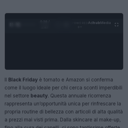
0:29 /
Ad
hub
Media
POWERED
1
/
4
1:47
BY
Il
Black Friday
è tornato e Amazon si conferma
come il luogo ideale per chi cerca sconti imperdibili
nel settore
beauty
. Questa annuale ricorrenza
rappresenta un’opportunità unica per rinfrescare la
propria routine di bellezza con articoli di alta qualità
a prezzi mai visti prima. Dalla skincare al make-up,
fino alla cura dei capelli, ci sono tantissime offerte