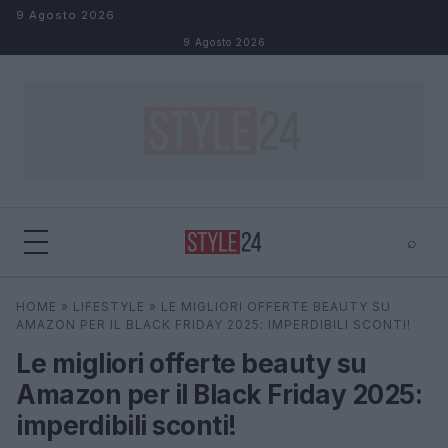
Salta al contenuto
9 Agosto 2026
9 Agosto 2026
⌕
×
⌕
HOME
»
LIFESTYLE
»
LE MIGLIORI OFFERTE BEAUTY SU
Cerca
AMAZON PER IL BLACK FRIDAY 2025: IMPERDIBILI SCONTI!
Le migliori offerte beauty su
Amazon per il Black Friday 2025:
imperdibili sconti!