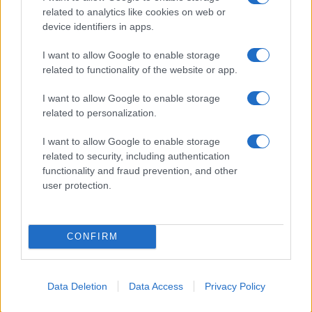
related to analytics like cookies on web or
Guida step-by-step per un’immagine pubblica
device identifiers in apps.
credibile e glam
I want to allow Google to enable storage
Camilla Fiore · 9 Ago 2026
related to functionality of the website or app.
LIFESTYLE
I want to allow Google to enable storage
related to personalization.
I want to allow Google to enable storage
related to security, including authentication
functionality and fraud prevention, and other
user protection.
CONFIRM
Scopri Noto: guida alla città barocca più elegante della
Data Deletion
Data Access
Privacy Policy
Sicilia
Matteo Pellegrino · 9 Ago 2026