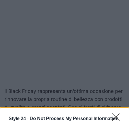
Il Black Friday rappresenta un’ottima occasione per
rinnovare la propria routine di bellezza con prodotti
di qualità a prezzi scontati. Che si tratti di skincare,
make-up o haircare, su Amazon si troverà
Style 24 -
Do Not Process My Personal Information
sicuramente ciò che fa al caso proprio.