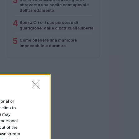
3
attraverso una scelta consapevole
dell’arredamento
4
Senza Cri e il suo percorso di
guarigione: dalle cicatrici alla libertà
5
Come ottenere una manicure
impeccabile e duratura
sonal or
ection to
ou may
 personal
out of the
 downstream