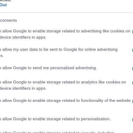
 contrastare il caldo estivo. Ma ti sei mai
Out
rti sentire più vicino alla natura?
consents
 di contatto con la natura può aumentare lo
o allow Google to enable storage related to advertising like cookies on
e passeggiata in un parco può apportare enormi
evice identifiers in apps.
do il sonno. Se non puoi trascorrere tanto tempo
o allow my user data to be sent to Google for online advertising
i natura con te? I profumi che evocano la
s.
e il tuo rifugio personale, un modo per riempire
to allow Google to send me personalized advertising.
fantastico pensare che puoi avere un pezzetto di
o allow Google to enable storage related to analytics like cookies on
evice identifiers in apps.
ive da non perdere
o allow Google to enable storage related to functionality of the website
i faranno sognare? Ecco le cinque migliori che
o allow Google to enable storage related to personalization.
te:
o allow Google to enable storage related to security, including