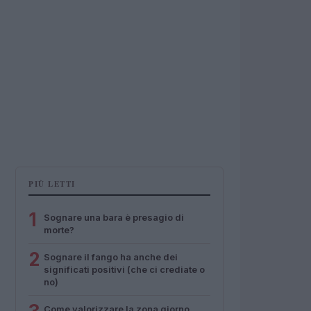
PIÙ LETTI
1
Sognare una bara è presagio di
morte?
2
Sognare il fango ha anche dei
significati positivi (che ci crediate o
no)
Come valorizzare la zona giorno