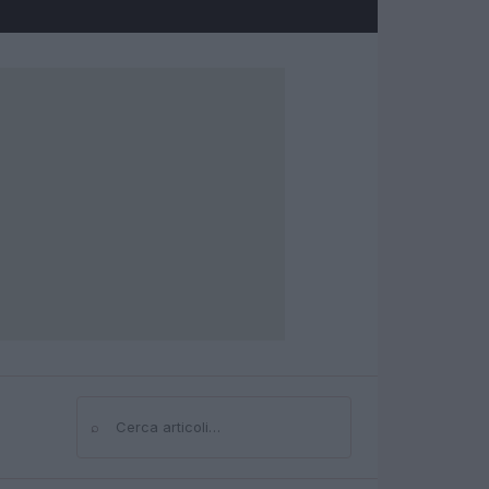
⌕
Cerca