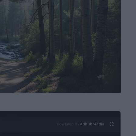
Ad
hub
Media
POWERED BY