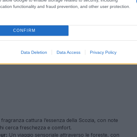
cation functionality and fraud prevention, and other user protection.
CONFIRM
Data Deletion
Data Access
Privacy Policy
fragranza cattura l’essenza della Scozia, con note
chi cerca freschezza e comfort.
eur:
Un viaggio sensoriale attraverso le foreste, con