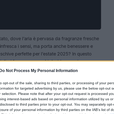
tato, dove l’aria è pervasa da fragranze fresche
infresca i sensi, ma porta anche benessere e
schive perfette per l’estate 2025? In questo
 migliori fragranze per chi desidera aggiungere un
iana. Pronto a partire?
Do Not Process My Personal Information
to opt-out of the sale, sharing to third parties, or processing of your per
formation for targeted advertising by us, please use the below opt-out s
r selection. Please note that after your opt-out request is processed y
eing interest-based ads based on personal information utilized by us or
disclosed to third parties prior to your opt-out. You may separately opt-
losure of your personal information by third parties on the IAB’s list of