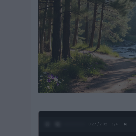
0:28 / 2:02
1
/
4