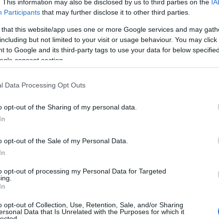
. This information may also be disclosed by us to third parties on the
IA
Participants
that may further disclose it to other third parties.
 that this website/app uses one or more Google services and may gath
including but not limited to your visit or usage behaviour. You may click 
 to Google and its third-party tags to use your data for below specifi
ogle consent section.
l Data Processing Opt Outs
o opt-out of the Sharing of my personal data.
In
: un’esperienza multisensoriale
o opt-out of the Sale of my Personal Data.
iso per gli amanti della natura. Ogni angolo
In
ei muschi agli aromi dolci dei frutti rossi. 🌿 Chi
to opt-out of processing my Personal Data for Targeted
 e i colori vividi non sono gli unici regali della
ing.
In
ostante è un’esperienza che coinvolge tutti i
o opt-out of Collection, Use, Retention, Sale, and/or Sharing
 Zanzibar, ogni profumo racconta una storia di
ersonal Data that Is Unrelated with the Purposes for which it
lected.