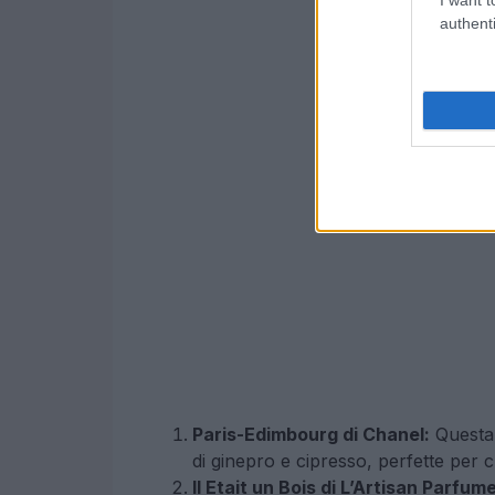
authenti
Paris-Edimbourg di Chanel:
Questa 
di ginepro e cipresso, perfette per 
Il Etait un Bois di L’Artisan Parfum