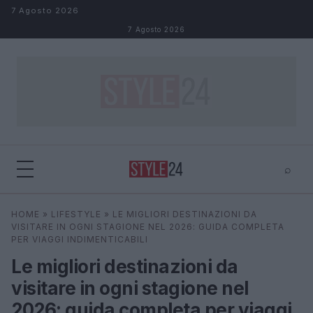
Salta al contenuto
7 Agosto 2026
7 Agosto 2026
⌕
×
⌕
HOME
»
LIFESTYLE
»
LE MIGLIORI DESTINAZIONI DA
Cerca
VISITARE IN OGNI STAGIONE NEL 2026: GUIDA COMPLETA
PER VIAGGI INDIMENTICABILI
Le migliori destinazioni da
visitare in ogni stagione nel
2026: guida completa per viaggi