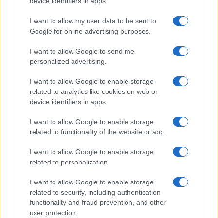
device identifiers in apps.
I want to allow my user data to be sent to
Continua a leggere
Google for online advertising purposes.
LIFESTYLE
I want to allow Google to send me
personalized advertising.
I want to allow Google to enable storage
related to analytics like cookies on web or
device identifiers in apps.
I want to allow Google to enable storage
related to functionality of the website or app.
I want to allow Google to enable storage
related to personalization.
I want to allow Google to enable storage
Dove si terrà Vogue World nel 2027: la scelta di San
related to security, including authentication
Francisco
functionality and fraud prevention, and other
Matteo Pellegrino · 6 Ago 2026
user protection.