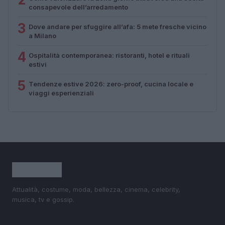
consapevole dell’arredamento
3
Dove andare per sfuggire all’afa: 5 mete fresche vicino
a Milano
4
Ospitalità contemporanea: ristoranti, hotel e rituali
estivi
5
Tendenze estive 2026: zero-proof, cucina locale e
viaggi esperienziali
Attualità, costume, moda, bellezza, cinema, celebrity,
musica, tv e gossip.