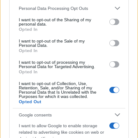
Please note that this website/app uses one or more Google
Personal Data Processing Opt Outs
services and may gather and store information including but
not limited to your visit or usage behaviour. You may click to
I want to opt-out of the Sharing of my
personal data.
grant or deny consent to Google and its third-party tags to
Opted In
use your data for below specified purposes in below Google
consent section.
I want to opt-out of the Sale of my
Personal Data.
Opted In
I want to opt-out of processing my
Personal Data for Targeted Advertising.
Opted In
I want to opt-out of Collection, Use,
Retention, Sale, and/or Sharing of my
Personal Data that Is Unrelated with the
Purposes for which it was collected.
Opted Out
Google consents
I want to allow Google to enable storage
related to advertising like cookies on web or