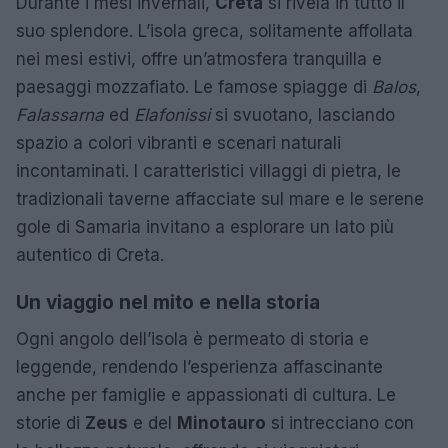
Durante i mesi invernali,
Creta
si rivela in tutto il
suo splendore. L’isola greca, solitamente affollata
nei mesi estivi, offre un’atmosfera tranquilla e
paesaggi mozzafiato. Le famose spiagge di
Balos
,
Falassarna
ed
Elafonissi
si svuotano, lasciando
spazio a colori vibranti e scenari naturali
incontaminati. I caratteristici villaggi di pietra, le
tradizionali taverne affacciate sul mare e le serene
gole di Samaria invitano a esplorare un lato più
autentico di Creta.
Un viaggio nel mito e nella storia
Ogni angolo dell’isola è permeato di storia e
leggende, rendendo l’esperienza affascinante
anche per famiglie e appassionati di cultura. Le
storie di
Zeus
e del
Minotauro
si intrecciano con