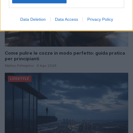
Data Deletion
Data Access
Privacy Policy
Come pulire le cozze in modo perfetto: guida pratica
per principianti
Matteo Pellegrino · 9 Ago 2026
LIFESTYLE