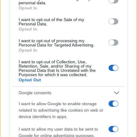
personal data.
grant or deny consent to Google and its third-party tags to
Opted In
use your data for below specified purposes in below Google
consent section.
I want to opt-out of the Sale of my
Personal Data.
Opted In
I want to opt-out of processing my
Personal Data for Targeted Advertising.
Opted In
I want to opt-out of Collection, Use,
Retention, Sale, and/or Sharing of my
Personal Data that Is Unrelated with the
Purposes for which it was collected.
Opted Out
Google consents
I want to allow Google to enable storage
related to advertising like cookies on web or
Continua a leggere
device identifiers in apps.
I want to allow my user data to be sent to
BELLEZZA
Google for online advertising purposes.