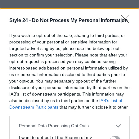
In conclusione, che tu sia un amante dello stile
minimalista, scandinavo o industriale, le madie
Style 24 -
Do Not Process My Personal Information
Mobili Fiver rappresentano un’opzione perfetta per
If you wish to opt-out of the sale, sharing to third parties, or
chi cerca un mobile che unisca eleganza e
processing of your personal or sensitive information for
praticità.
Non perdere l’occasione di scoprire
targeted advertising by us, please use the below opt-out
queste meraviglie del design italiano e trasforma i
section to confirm your selection. Please note that after your
opt-out request is processed you may continue seeing
tuoi spazi con un tocco di classe!
interest-based ads based on personal information utilized by
us or personal information disclosed to third parties prior to
your opt-out. You may separately opt-out of the further
disclosure of your personal information by third parties on the
AUTORE
IAB’s list of downstream participants. This information may
Staff
also be disclosed by us to third parties on the
IAB’s List of
Downstream Participants
that may further disclose it to other
third parties.
Please note that this website/app uses one or more Google
Personal Data Processing Opt Outs
services and may gather and store information including but
not limited to your visit or usage behaviour. You may click to
I want to opt-out of the Sharing of my