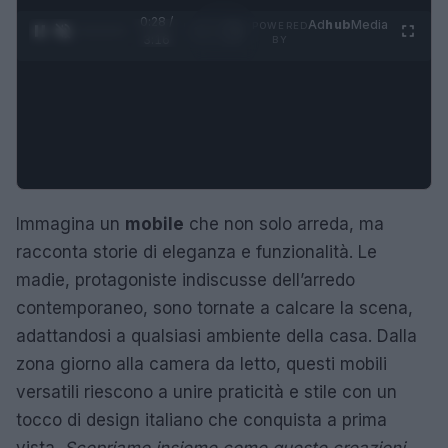
0:29 /
Ad
hub
Media
POWERED
1
/
4
3:16
BY
Immagina un
mobile
che non solo arreda, ma
racconta storie di eleganza e funzionalità. Le
madie, protagoniste indiscusse dell’arredo
contemporaneo, sono tornate a calcare la scena,
adattandosi a qualsiasi ambiente della casa. Dalla
zona giorno alla camera da letto, questi mobili
versatili riescono a unire praticità e stile con un
tocco di design italiano che conquista a prima
vista.
Scopriamo insieme come queste creazioni