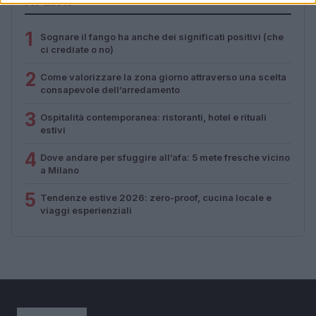
PIÙ LETTI
1
Sognare il fango ha anche dei significati positivi (che
ci crediate o no)
2
Come valorizzare la zona giorno attraverso una scelta
consapevole dell’arredamento
3
Ospitalità contemporanea: ristoranti, hotel e rituali
estivi
4
Dove andare per sfuggire all’afa: 5 mete fresche vicino
a Milano
5
Tendenze estive 2026: zero-proof, cucina locale e
viaggi esperienziali