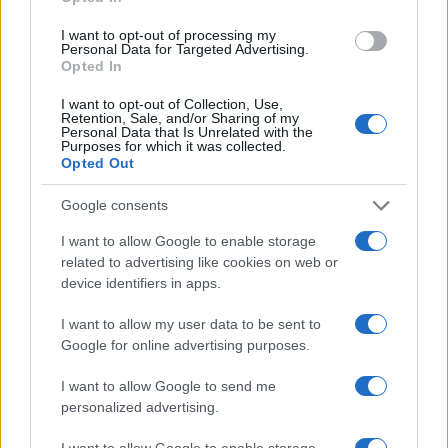
I want to opt-out of processing my
Come abbinare i pantaloni Capri con le kitten heels:
Personal Data for Targeted Advertising.
consigli e ispirazioni
Opted In
Camilla Fiore · 6 Ago 2026
I want to opt-out of Collection, Use,
Retention, Sale, and/or Sharing of my
Personal Data that Is Unrelated with the
LIFESTYLE
Purposes for which it was collected.
Opted Out
Google consents
I want to allow Google to enable storage
related to advertising like cookies on web or
device identifiers in apps.
I want to allow my user data to be sent to
Google for online advertising purposes.
I want to allow Google to send me
personalized advertising.
Scopri Vulcano, l’isola delle Eolie con spiagge nere e
paesaggi vulcanici
I want to allow Google to enable storage