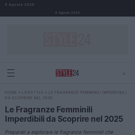
Salta al contenuto
6 Agosto 2026
6 Agosto 2026
⌕
×
⌕
HOME
»
LIFESTYLE
»
LE FRAGRANZE FEMMINILI IMPERDIBILI
Cerca
DA SCOPRIRE NEL 2025
Le Fragranze Femminili
Imperdibili da Scoprire nel 2025
Preparati a esplorare le fragranze femminili che