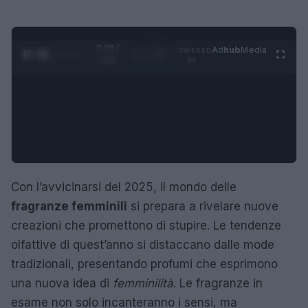
0:29 /
Ad
hub
Media
POWERED
1
/
4
2:02
BY
Con l’avvicinarsi del 2025, il mondo delle
fragranze femminili
si prepara a rivelare nuove
creazioni che promettono di stupire. Le tendenze
olfattive di quest’anno si distaccano dalle mode
tradizionali, presentando profumi che esprimono
una nuova idea di
femminilità
. Le fragranze in
esame non solo incanteranno i sensi, ma