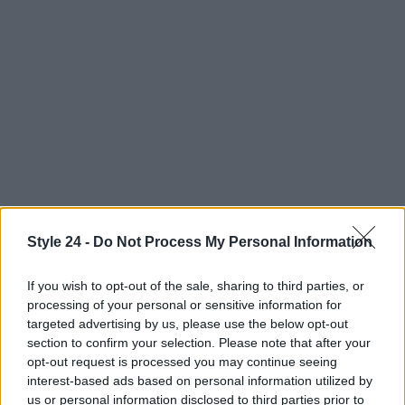
Una pelle giovane e luminosa
Style 24 -
Do Not Process My Personal Information
Per chi cerca di combattere i primi segni di
If you wish to opt-out of the sale, sharing to third parties, or
cedimento cutaneo, una crema mirata può fare la
processing of your personal or sensitive information for
targeted advertising by us, please use the below opt-out
differenza. La formula contenente ROC THPE con
section to confirm your selection. Please note that after your
Bugrane stimola la funzione cellulare e contrasta i
opt-out request is processed you may continue seeing
segni dell’invecchiamento strutturale. La texture
interest-based ads based on personal information utilized by
us or personal information disclosed to third parties prior to