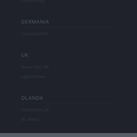
InvestirMag
GERMANIA
Investieren24
UK
News Hub UK
Lgbtq News
OLANDA
Investeren 24
NL Newz