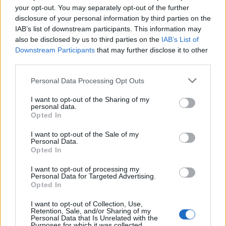
nutriente si assorbe rapidamente, lasciando la pelle
your opt-out. You may separately opt-out of the further
più soda e levigata fin dalle prime applicazioni. Con
disclosure of your personal information by third parties on the
un uso costante, il viso apparirà più definito e
IAB’s list of downstream participants. This information may
also be disclosed by us to third parties on the
IAB’s List of
ringiovanito, senza appesantire la pelle. Scegliere
Downstream Participants
that may further disclose it to other
la crema giusta è essenziale per una cura della
third parties.
pelle efficace e gratificante.
Please note that this website/app uses one or more Google
Personal Data Processing Opt Outs
services and may gather and store information including but
not limited to your visit or usage behaviour. You may click to
I want to opt-out of the Sharing of my
personal data.
grant or deny consent to Google and its third-party tags to
AUTORE
Opted In
use your data for below specified purposes in below Google
Staff
consent section.
I want to opt-out of the Sale of my
Personal Data.
Opted In
I want to opt-out of processing my
Personal Data for Targeted Advertising.
Opted In
I want to opt-out of Collection, Use,
Retention, Sale, and/or Sharing of my
Personal Data that Is Unrelated with the
Purposes for which it was collected.