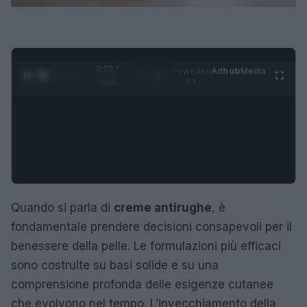
0:29 /
Ad
hub
Media
POWERED
1
/
4
3:16
BY
Quando si parla di
creme antirughe
, è
fondamentale prendere decisioni consapevoli per il
benessere della pelle. Le formulazioni più efficaci
sono costruite su basi solide e su una
comprensione profonda delle esigenze cutanee
che evolvono nel tempo. L’invecchiamento della