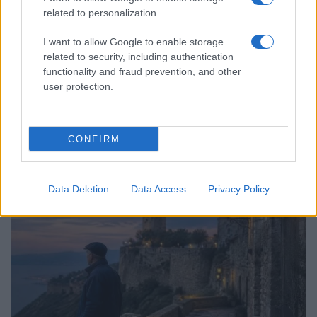
related to personalization.
I want to allow Google to enable storage
related to security, including authentication
functionality and fraud prevention, and other
user protection.
CONFIRM
Copenhagen Fashion Week SS27: le novità che stanno
rivoluzionando la moda
Cristian Castiglioni · 8 Ago 2026
Data Deletion
Data Access
Privacy Policy
LIFESTYLE