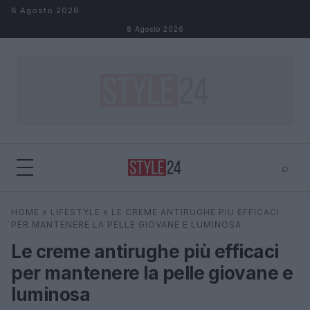
Salta al contenuto
8 Agosto 2026
8 Agosto 2026
⌕
×
⌕
HOME
»
LIFESTYLE
»
LE CREME ANTIRUGHE PIÙ EFFICACI
Cerca
PER MANTENERE LA PELLE GIOVANE E LUMINOSA
Le creme antirughe più efficaci
per mantenere la pelle giovane e
luminosa