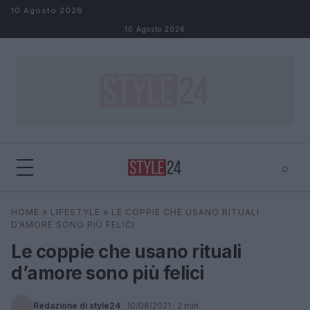
Salta al contenuto
10 Agosto 2026
10 Agosto 2026
⌕
×
⌕
HOME
»
LIFESTYLE
»
LE COPPIE CHE USANO RITUALI
Cerca
D’AMORE SONO PIÙ FELICI
Le coppie che usano rituali
d’amore sono più felici
Redazione di style24
·
10/08/2021
· 2 min