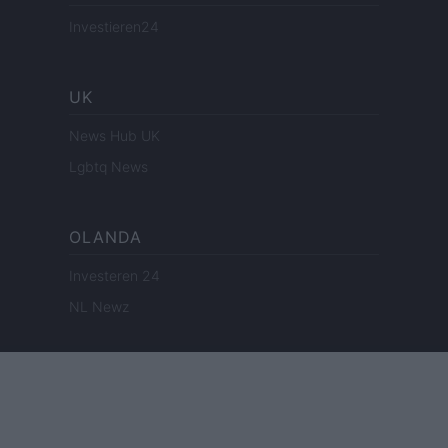
Investieren24
UK
News Hub UK
Lgbtq News
OLANDA
Investeren 24
NL Newz