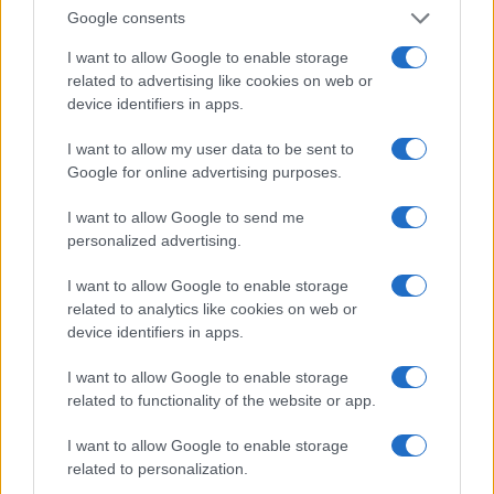
Google consents
Mostre a Parigi estate 2026: cosa vedere nei musei e
spazi espositivi
I want to allow Google to enable storage
related to advertising like cookies on web or
Beatrice Bonaventura · 9 Ago 2026
device identifiers in apps.
LIFESTYLE
I want to allow my user data to be sent to
Google for online advertising purposes.
I want to allow Google to send me
personalized advertising.
I want to allow Google to enable storage
related to analytics like cookies on web or
device identifiers in apps.
I want to allow Google to enable storage
related to functionality of the website or app.
Accessori IKEA per la cura delle piante: pratici e di
I want to allow Google to enable storage
design
related to personalization.
Camilla Fiore · 9 Ago 2026