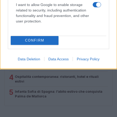
I want to allow Google to enable storage
related to security, including authentication
functionality and fraud prevention, and other
PIÙ LETTI
user protection.
1
Sognare il fango ha anche dei significati positivi (che
ci crediate o no)
CONFIRM
2
Come valorizzare la zona giorno attraverso una scelta
consapevole dell’arredamento
Data Deletion
Data Access
Privacy Policy
3
Le nuove Havaianas Kitten Heel debuttano a
Copenhagen: un mix di comfort e stile
4
Ospitalità contemporanea: ristoranti, hotel e rituali
estivi
5
Infanta Sofia di Spagna: l’abito estivo che conquista
Palma de Mallorca