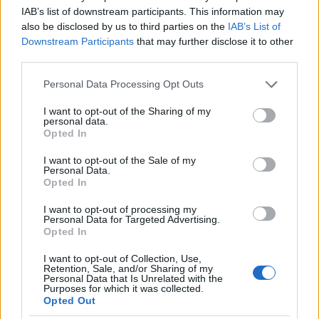
IAB’s list of downstream participants. This information may
also be disclosed by us to third parties on the
IAB’s List of
Downstream Participants
that may further disclose it to other
third parties.
Please note that this website/app uses one or more Google
Come organizzare una stireria salvaspazio con il
Personal Data Processing Opt Outs
carrello RÅSKOG di IKEA
services and may gather and store information including but
not limited to your visit or usage behaviour. You may click to
I want to opt-out of the Sharing of my
Matteo Pellegrino · 10 Ago 2026
personal data.
grant or deny consent to Google and its third-party tags to
Opted In
use your data for below specified purposes in below Google
LIFESTYLE
consent section.
I want to opt-out of the Sale of my
Personal Data.
Opted In
I want to opt-out of processing my
Personal Data for Targeted Advertising.
Opted In
I want to opt-out of Collection, Use,
Retention, Sale, and/or Sharing of my
Personal Data that Is Unrelated with the
Purposes for which it was collected.
Opted Out