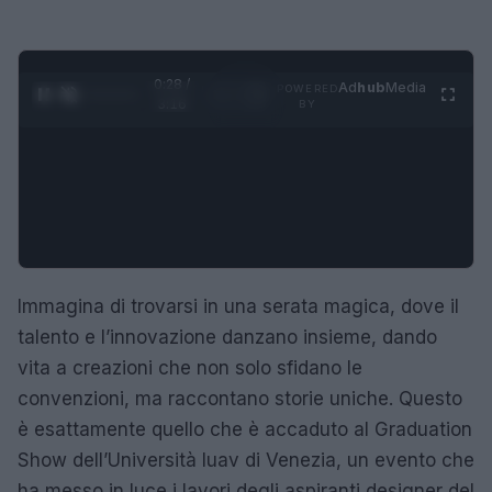
0:29 /
Ad
hub
Media
POWERED
1
/
4
3:16
BY
Immagina di trovarsi in una serata magica, dove il
talento e l’innovazione danzano insieme, dando
vita a creazioni che non solo sfidano le
convenzioni, ma raccontano storie uniche. Questo
è esattamente quello che è accaduto al Graduation
Show dell’Università Iuav di Venezia, un evento che
ha messo in luce i lavori degli aspiranti designer del