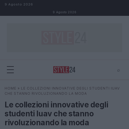
Salta al contenuto
9 Agosto 2026
9 Agosto 2026
⌕
×
⌕
HOME
»
LE COLLEZIONI INNOVATIVE DEGLI STUDENTI IUAV
Cerca
CHE STANNO RIVOLUZIONANDO LA MODA
Le collezioni innovative degli
studenti Iuav che stanno
rivoluzionando la moda