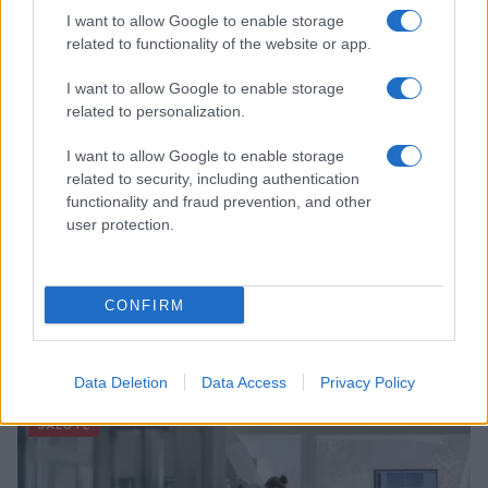
I want to allow Google to enable storage
ALIMENTAZIONE
related to functionality of the website or app.
I want to allow Google to enable storage
related to personalization.
I want to allow Google to enable storage
related to security, including authentication
functionality and fraud prevention, and other
user protection.
CONFIRM
Nutrienti amici del cervello: omega-3, polifenoli e
vitamine B
Camilla Fiore · 9 Ago 2026
Data Deletion
Data Access
Privacy Policy
SALUTE