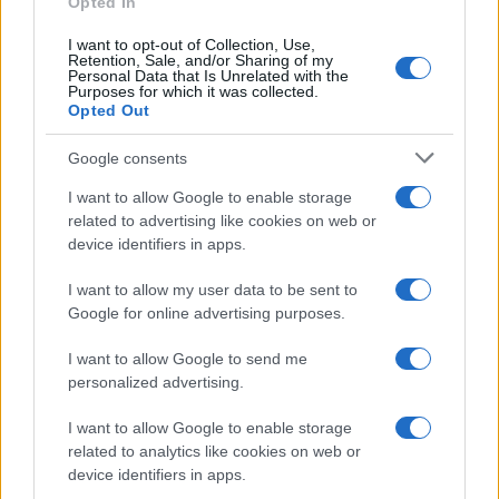
Opted In
I want to opt-out of Collection, Use,
Continua a leggere
Retention, Sale, and/or Sharing of my
Personal Data that Is Unrelated with the
Purposes for which it was collected.
Opted Out
LIFESTYLE
Google consents
I want to allow Google to enable storage
related to advertising like cookies on web or
device identifiers in apps.
I want to allow my user data to be sent to
Google for online advertising purposes.
I want to allow Google to send me
personalized advertising.
I want to allow Google to enable storage
Guida step-by-step per un’immagine pubblica
credibile e glam
related to analytics like cookies on web or
device identifiers in apps.
Camilla Fiore · 9 Ago 2026