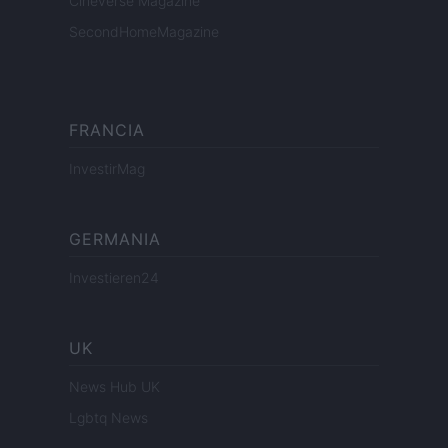
Cineverse Magazine
SecondHomeMagazine
FRANCIA
InvestirMag
GERMANIA
Investieren24
UK
News Hub UK
Lgbtq News