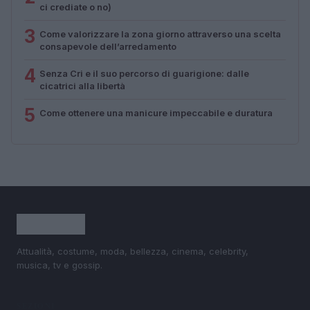
ci crediate o no)
3
Come valorizzare la zona giorno attraverso una scelta
consapevole dell’arredamento
4
Senza Cri e il suo percorso di guarigione: dalle
cicatrici alla libertà
5
Come ottenere una manicure impeccabile e duratura
Attualità, costume, moda, bellezza, cinema, celebrity,
musica, tv e gossip.
SEZIONI