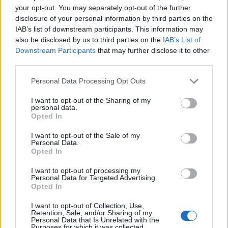
your opt-out. You may separately opt-out of the further
disclosure of your personal information by third parties on the
IAB’s list of downstream participants. This information may
also be disclosed by us to third parties on the
IAB’s List of
Downstream Participants
that may further disclose it to other
third parties.
Please note that this website/app uses one or more Google
Personal Data Processing Opt Outs
services and may gather and store information including but
not limited to your visit or usage behaviour. You may click to
I want to opt-out of the Sharing of my
personal data.
grant or deny consent to Google and its third-party tags to
Opted In
use your data for below specified purposes in below Google
consent section.
I want to opt-out of the Sale of my
Personal Data.
Opted In
Continua a leggere
I want to opt-out of processing my
Personal Data for Targeted Advertising.
Opted In
LIFESTYLE
I want to opt-out of Collection, Use,
Retention, Sale, and/or Sharing of my
Personal Data that Is Unrelated with the
Purposes for which it was collected.