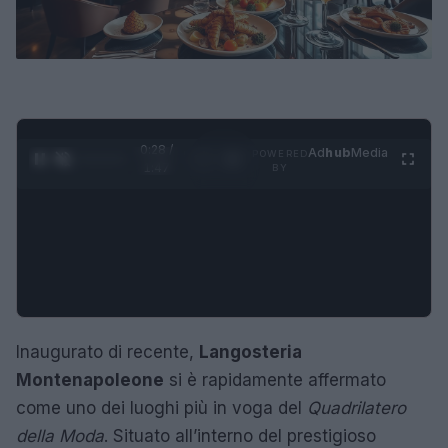
0:29 /
Ad
hub
Media
POWERED
1
/
4
1:47
BY
Inaugurato di recente,
Langosteria
Montenapoleone
si è rapidamente affermato
come uno dei luoghi più in voga del
Quadrilatero
della Moda
. Situato all’interno del prestigioso