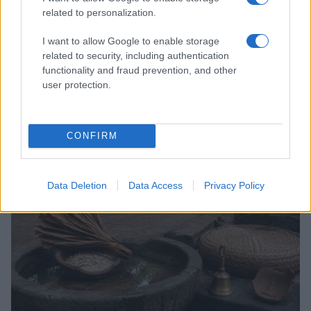
related to personalization.
I want to allow Google to enable storage
related to security, including authentication
functionality and fraud prevention, and other
Feng Shui: consigli per posizionare il divano in modo
user protection.
armonico
Beatrice Bonaventura · 9 Ago 2026
CONFIRM
LIFESTYLE
Data Deletion
Data Access
Privacy Policy