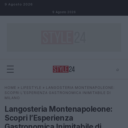
Salta al contenuto
9 Agosto 2026
9 Agosto 2026
⌕
×
⌕
HOME
»
LIFESTYLE
»
LANGOSTERIA MONTENAPOLEONE:
Cerca
SCOPRI L’ESPERIENZA GASTRONOMICA INIMITABILE DI
MILANO
Langosteria Montenapoleone:
Scopri l’Esperienza
Gastronomica Inimitabile di