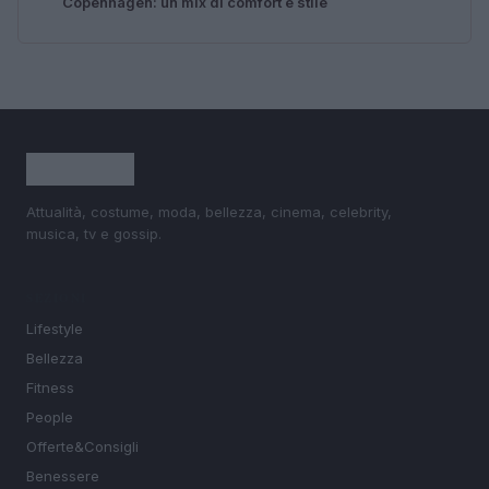
Copenhagen: un mix di comfort e stile
Attualità, costume, moda, bellezza, cinema, celebrity,
musica, tv e gossip.
SEZIONI
Lifestyle
Bellezza
Fitness
People
Offerte&Consigli
Benessere