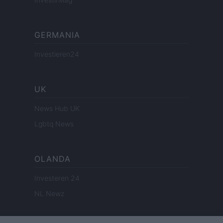
GERMANIA
Investieren24
UK
News Hub UK
Lgbtq News
OLANDA
Investeren 24
NL Newz