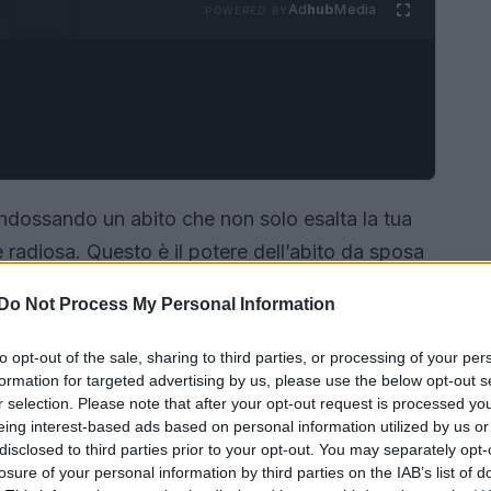
Ad
hub
Media
POWERED BY
indossando un abito che non solo esalta la tua
e radiosa. Questo è il potere dell’abito da sposa
a conquistare i cuori delle spose in tutto il
Do Not Process My Personal Information
 il
Regency Core
, ispirato alla serie TV
me l’anno perfetto per sfoggiare questo modello
to opt-out of the sale, sharing to third parties, or processing of your per
formation for targeted advertising by us, please use the below opt-out s
rché l’abito impero è l’ideale per il tuo grande
r selection. Please note that after your opt-out request is processed y
eing interest-based ads based on personal information utilized by us or
disclosed to third parties prior to your opt-out. You may separately opt-
losure of your personal information by third parties on the IAB’s list of