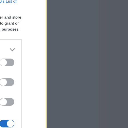
B’s List of
er and store
to grant or
ed purposes