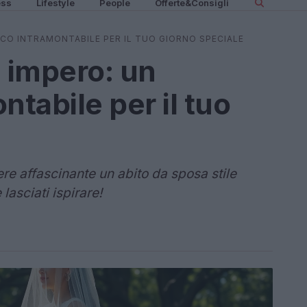
ess
Lifestyle
People
Offerte&Consigli
ICO INTRAMONTABILE PER IL TUO GIORNO SPECIALE
a impero: un
ntabile per il tuo
e affascinante un abito da sposa stile
lasciati ispirare!