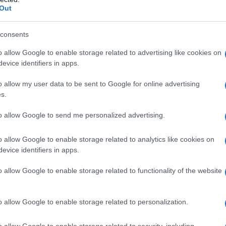
Out
e, esaltando le curve senza mai costringere. Gli
uti come
chiffon
,
tulle
o
seta
, che offrono una
consents
 movimenti. Che tu stia cercando un modello
o allow Google to enable storage related to advertising like cookies on
n pizzo e perle, l’abito stile impero ti garantirà
evice identifiers in apps.
o allow my user data to be sent to Google for online advertising
s.
to dalla modella Luma Grothe per il suo
, con un top tempestato di perle, è stato ispirato
to allow Google to send me personalized advertising.
passato possa influenzare le scelte moderne.
o allow Google to enable storage related to analytics like cookies on
a che racconta chi sei. E tu, quale storia vorresti
evice identifiers in apps.
o allow Google to enable storage related to functionality of the website
po
o allow Google to enable storage related to personalization.
le impero è la loro capacità di valorizzare ogni
o allow Google to enable storage related to security, including