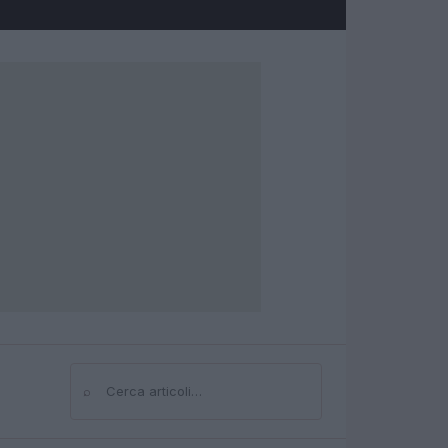
⌕
Cerca