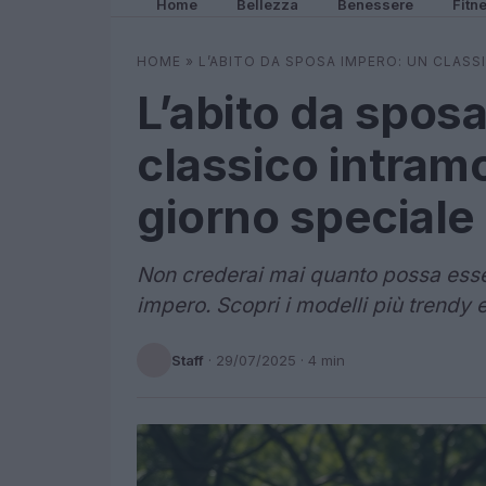
Home
Bellezza
Benessere
Fitn
HOME
»
L’ABITO DA SPOSA IMPERO: UN CLASS
L’abito da spos
classico intramo
giorno speciale
Non crederai mai quanto possa esser
impero. Scopri i modelli più trendy e 
Staff
·
29/07/2025
· 4 min