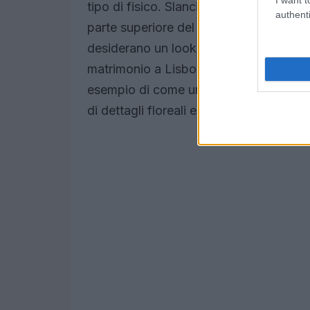
tipo di fisico. Slanciano la figura e al
authenti
parte superiore del corpo. Questo è p
desiderano un look sobrio ma d’impatto
matrimonio a Lisbona, con scollatura q
esempio di come un abito possa rifletter
di dettagli floreali e ricami ha reso og