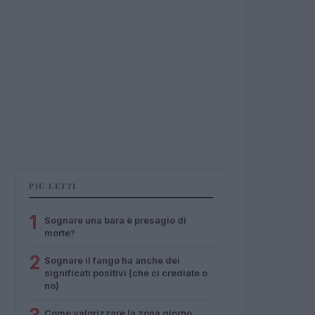
PIÙ LETTI
1
Sognare una bara è presagio di
morte?
2
Sognare il fango ha anche dei
significati positivi (che ci crediate o
no)
Come valorizzare la zona giorno