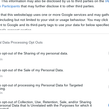
. This information may also be disclosed by us to third parties on the
IA
Participants
that may further disclose it to other third parties.
 that this website/app uses one or more Google services and may gath
including but not limited to your visit or usage behaviour. You may click 
 to Google and its third-party tags to use your data for below specifi
ogle consent section.
l Data Processing Opt Outs
o opt-out of the Sharing of my personal data.
In
o opt-out of the Sale of my Personal Data.
In
to opt-out of processing my Personal Data for Targeted
pero
ing.
In
 vita alta, appena sotto il seno, che scivola
o opt-out of Collection, Use, Retention, Sale, and/or Sharing
ersonal Data that Is Unrelated with the Purposes for which it
eggera. Questo stile non solo è estremamente
lected.